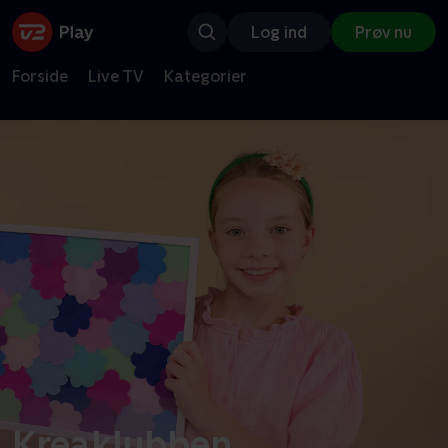
Log ind
Prøv nu
Forside
Live TV
Kategorier
Kreaklubben