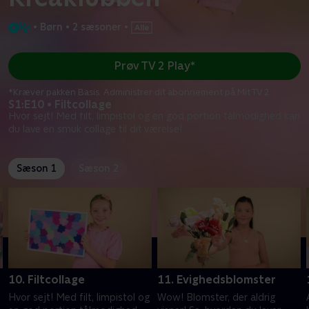
•
Børn
•
2 sæsoner
•
Prøv TV 2 Play*
*Kræver pakken Basis. Administrer dit abonnement på Mit TV 2.
S1:E10 • Filtcollage
Hvor sejt! Med filt, limpistol og en god portion tålmodighed kan
du lave en smuk collage til dit værelse!
Sæson 1
Sæson 2
10. Filtcollage
11. Evighedsblomster
Hvor sejt! Med filt, limpistol og
Wow! Blomster, der aldrig