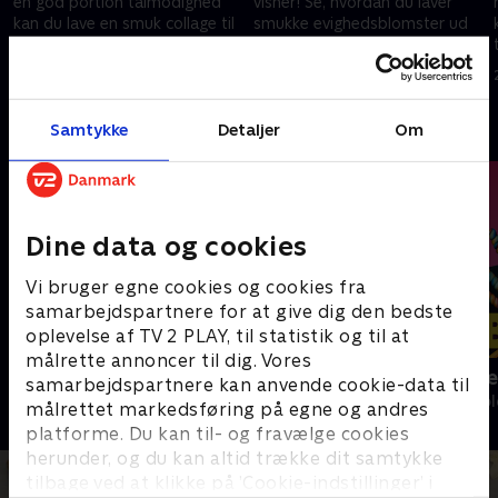
en god portion tålmodighed
visner! Se, hvordan du laver
kan du lave en smuk collage til
smukke evighedsblomster ud
dit værelse!
af crepepapir!
27. juli 2024 • 5 min
27. juli 2024 • 5 min
Andre så også
Samtykke
Detaljer
Om
Dine data og cookies
Vi bruger egne cookies og cookies fra
samarbejdspartnere for at give dig den bedste
oplevelse af TV 2 PLAY, til statistik og til at
målrette annoncer til dig. Vores
Mit nye værelse
Slikbyggerne
samarbejdspartnere kan anvende cookie-data til
Børne-underholdning • 5 sæsoner
Børne-underhol
målrettet markedsføring på egne og andres
platforme. Du kan til- og fravælge cookies
herunder, og du kan altid trække dit samtykke
tilbage ved at klikke på ’Cookie-indstillinger’ i