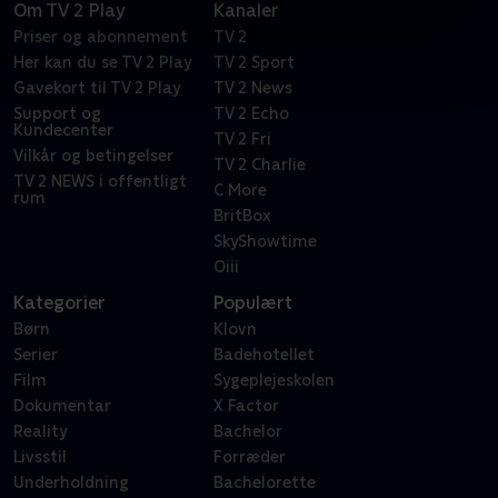
Om TV 2 Play
Kanaler
Priser og abonnement
TV 2
Her kan du se TV 2 Play
TV 2 Sport
Gavekort til TV 2 Play
TV 2 News
Support og
TV 2 Echo
Kundecenter
TV 2 Fri
Vilkår og betingelser
TV 2 Charlie
TV 2 NEWS i offentligt
C More
rum
BritBox
SkyShowtime
Oiii
Kategorier
Populært
Børn
Klovn
Serier
Badehotellet
Film
Sygeplejeskolen
Dokumentar
X Factor
Reality
Bachelor
Livsstil
Forræder
Underholdning
Bachelorette