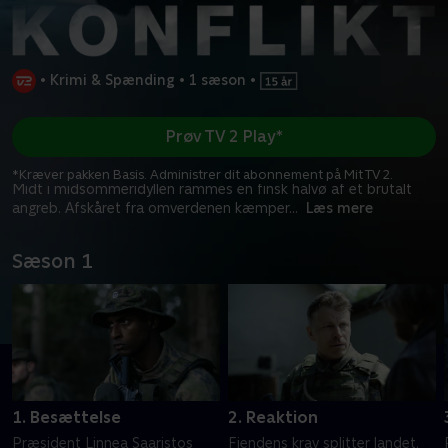
•
Krimi & Spænding
•
1 sæson
•
Prøv TV 2 Play*
*Kræver pakken Basis. Administrer dit abonnement på Mit TV 2.
Midt i midsommeridyllen rammes en finsk halvø af et brutalt
angreb. Afskåret fra omverdenen kæmper
...
Læs mere
Sæson 1
1. Besættelse
2. Reaktion
Præsident Linnea Saaristos
Fjendens krav splitter landet,