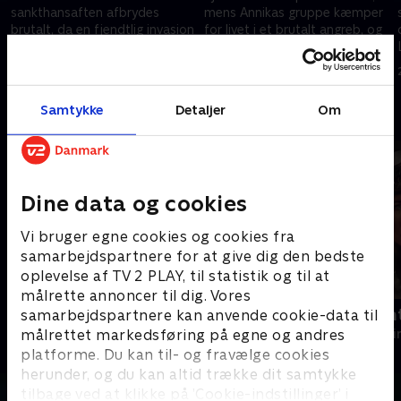
sankthansaften afbrydes
mens Annikas gruppe kæmper
brutalt, da en fjendtlig invasion
for livet i et brutalt angreb, og
rammer halvøen Hanko og
en nådesløs bølge af info- og
fanger en gruppe unge
cyberkrig rammer fra alle sider.
2. april 2026 • 44 min
2. april 2026 • 45 min
soldater uforberedte.
Samtykke
Detaljer
Om
Andre så også
Dine data og cookies
Vi bruger egne cookies og cookies fra
samarbejdspartnere for at give dig den bedste
oplevelse af TV 2 PLAY, til statistik og til at
målrette annoncer til dig. Vores
The Hunting Party
Trigger Poin
samarbejdspartnere kan anvende cookie-data til
målrettet markedsføring på egne og andres
Krimi & Spænding • 2 sæsoner
Krimi & Spændi
platforme. Du kan til- og fravælge cookies
herunder, og du kan altid trække dit samtykke
tilbage ved at klikke på ’Cookie-indstillinger’ i