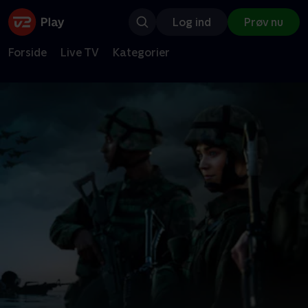
Log ind
Prøv nu
Forside
Live TV
Kategorier