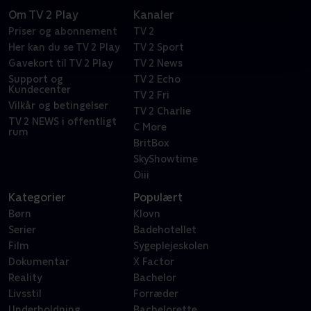
Om TV 2 Play
Kanaler
Priser og abonnement
TV 2
Her kan du se TV 2 Play
TV 2 Sport
Gavekort til TV 2 Play
TV 2 News
Support og
TV 2 Echo
Kundecenter
TV 2 Fri
Vilkår og betingelser
TV 2 Charlie
TV 2 NEWS i offentligt
C More
rum
BritBox
SkyShowtime
Oiii
Kategorier
Populært
Børn
Klovn
Serier
Badehotellet
Film
Sygeplejeskolen
Dokumentar
X Factor
Reality
Bachelor
Livsstil
Forræder
Underholdning
Bachelorette