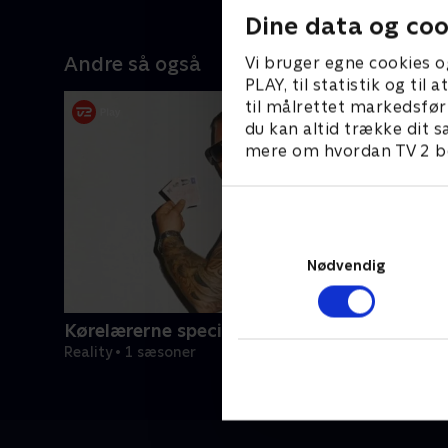
Dine data og coo
Andre så også
Vi bruger egne cookies o
PLAY, til statistik og ti
til målrettet markedsfør
du kan altid trække dit s
mere om hvordan TV 2 be
Nødvendig
Kørelærerne special - kendte ta'r kortet
Reality • 1 sæsoner