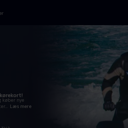
er
 kørekort!
og køber nye
ter
...
Læs mere