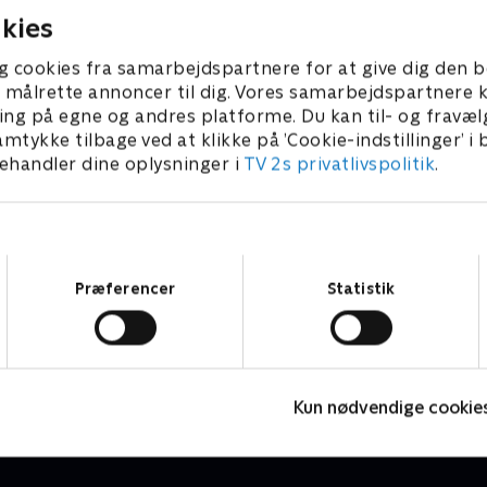
kies
g cookies fra samarbejdspartnere for at give dig den b
l at målrette annoncer til dig. Vores samarbejdspartner
ing på egne og andres platforme. Du kan til- og fravæl
amtykke tilbage ved at klikke på ’Cookie-indstillinger’ i
handler dine oplysninger i
TV 2s privatlivspolitik
.
Samtykkevalg
Præferencer
Statistik
Ombord
D
Reality • 1 sæsoner
R
Kun nødvendige cookie