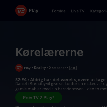
Forside
Live TV
Kategori
Kørelærerne
•
Reality
•
2 sæsoner
•
S2:E4 • Aldrig har det været sjovere at tage
Daniel i Brøndby vil give sit kontor en makeover 
gamle møbler med sin barndomsven - den to me
Prøv TV 2 Play*