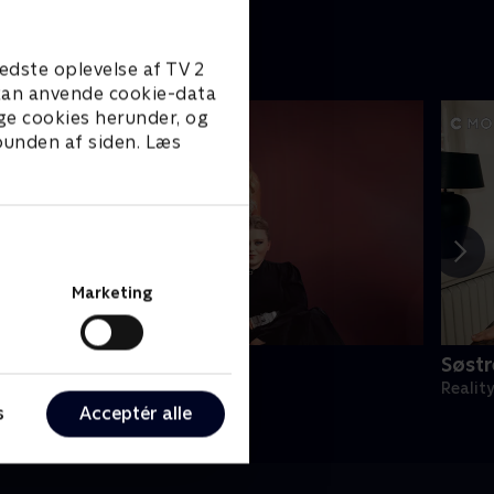
edste oplevelse af TV 2
e kan anvende cookie-data
ge cookies herunder, og
 bunden af siden. Læs
Marketing
iamantfamilien
Søst
eality • 8 sæsoner
Realit
s
Acceptér alle