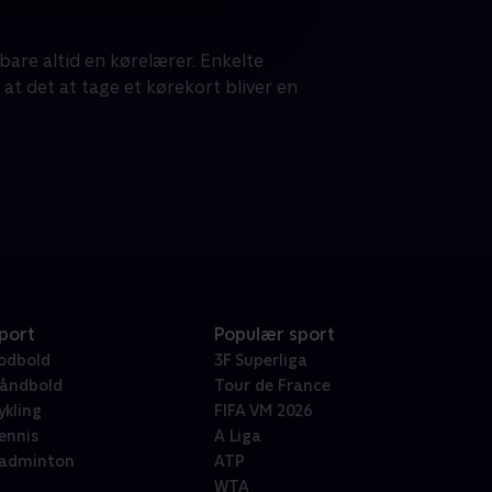
 bare altid en kørelærer. Enkelte
at det at tage et kørekort bliver en
port
Populær sport
odbold
3F Superliga
åndbold
Tour de France
ykling
FIFA VM 2026
ennis
A Liga
adminton
ATP
WTA