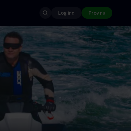
Log ind
Prøv nu