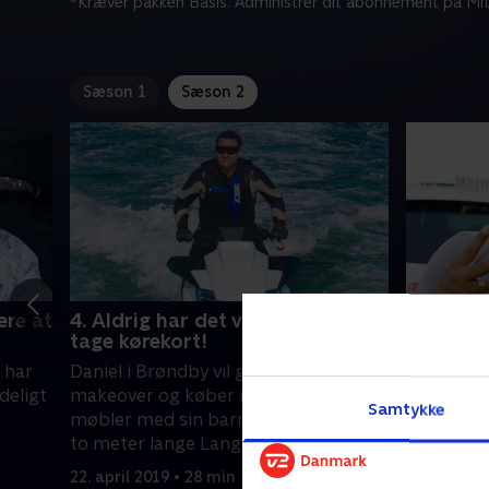
*Kræver pakken Basis. Administrer dit abonnement på Mit
Sæson 1
Sæson 2
ere at
4. Aldrig har det været sjovere at
5. Aldri
tage kørekort!
tage kør
, har
Daniel i Brøndby vil give sit kontor en
Daniel ha
deligt
makeover og køber nye gamle
indretter
Samtykke
møbler med sin barndomsven - den
kontor me
to meter lange Lange. .
29. april 2
22. april 2019 • 28 min