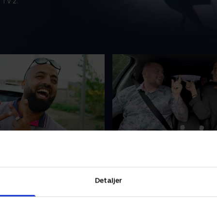
 TV 2.
g har det været sjovere at
6. Aldrig har det været s
ekort!
tage kørekort!
r køreprøve med Sif, og så
Loay kører til København m
 han sit matadorinspirerede
guldhold, og der er højt hum
Detaljer
d nye gamle møbler. .
'hafla', som han kalder det, h
Jeanett skal også på tur
019 • 28 min
6. maj 2019 • 28 min