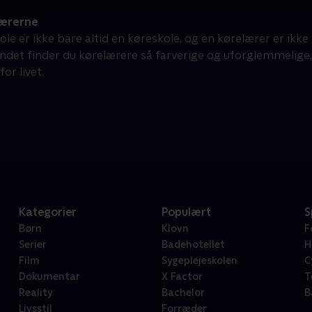
ærerne
le er ikke bare altid en køreskole, og en kørelærer er ikke
andet finder du kørelærere så farverige og uforglemmelige, 
for livet.
Kategorier
Populært
S
Børn
Klovn
F
Serier
Badehotellet
H
Film
Sygeplejeskolen
C
Dokumentar
X Factor
T
Reality
Bachelor
B
Livsstil
Forræder