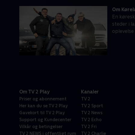
Om Kørel
En køresko
steder i l
oplevelse 
Om TV 2 Play
Kanaler
Priser og abonnement
TV 2
Her kan du se TV 2 Play
TV 2 Sport
Gavekort til TV 2 Play
TV 2 News
Support og Kundecenter
TV 2 Echo
Vilkår og betingelser
TV 2 Fri
TV 2 NEWS i offentligt rum
TV 2 Charlie