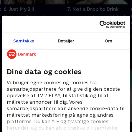
t
6. Just My Bill
7. Not a Drop to Drink
Michael og KITT vogter en
En kvægbonde beder Michael
i
kontroversiel senator, hvis
om at stoppe politikere, der
vandkraftlovgivning har skabt
ønsker at stjæle hans
nogle farlige fjender.
vandrettigheder.
Samtykke
Detaljer
Om
8. oktober 2023 • 46 min
8. oktober 2023 • 46 min
Andre så også
Dine data og cookies
Vi bruger egne cookies og cookies fra
samarbejdspartnere for at give dig den bedste
oplevelse af TV 2 PLAY, til statistik og til at
målrette annoncer til dig. Vores
samarbejdspartnere kan anvende cookie-data til
målrettet markedsføring på egne og andres
platforme. Du kan til- og fravælge cookies
Top Dog
The Au Pair
herunder, og du kan altid trække dit samtykke