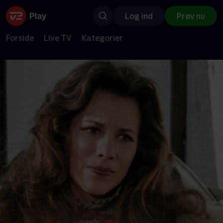
Log ind
Prøv nu
Forside
Live TV
Kategorier