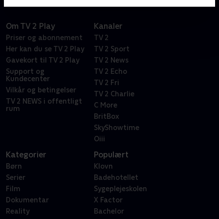
Om TV 2 Play
Kanaler
Priser og abonnement
TV 2
Her kan du se TV 2 Play
TV 2 Sport
Gavekort til TV 2 Play
TV 2 News
Support og
TV 2 Echo
Kundecenter
TV 2 Fri
Vilkår og betingelser
TV 2 Charlie
TV 2 NEWS i offentligt
C More
rum
BritBox
SkyShowtime
Oiii
Kategorier
Populært
Børn
Klovn
Serier
Badehotellet
Film
Sygeplejeskolen
Dokumentar
X Factor
Reality
Bachelor