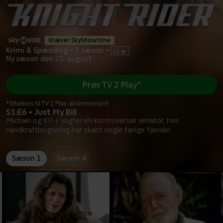
Kræver SkyShowtime
Krimi & Spænding
•
1 sæson
•
Ny sæson den 25. august
Prøv TV 2 Play*
*tilkøbes til TV 2 Play abonnement
S1:E6 • Just My Bill
Michael og KITT vogter en kontroversiel senator, hvis
vandkraftlovgivning har skabt nogle farlige fjender.
Sæson 1
Sæson 4