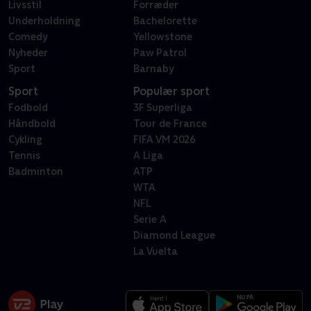
Livsstil
Forræder
Underholdning
Bachelorette
Comedy
Yellowstone
Nyheder
Paw Patrol
Sport
Barnaby
Sport
Populær sport
Fodbold
3F Superliga
Håndbold
Tour de France
Cykling
FIFA VM 2026
Tennis
A Liga
Badminton
ATP
WTA
NFL
Serie A
Diamond League
La Vuelta