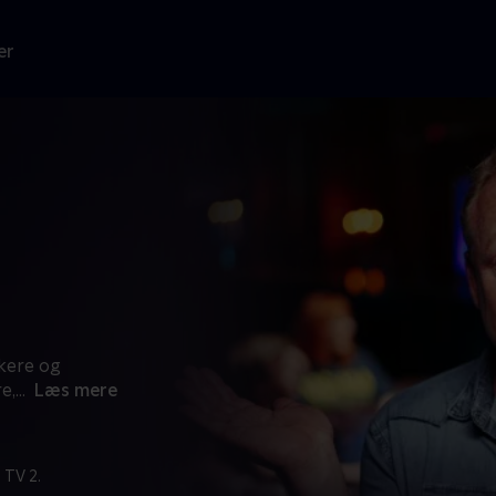
er
kere og
e,
...
Læs mere
 TV 2.