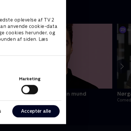
edste oplevelse af TV 2
e kan anvende cookie-data
ge cookies herunder, og
 bunden af siden. Læs
Marketing
uben Søltoft - Ting fra min mund
Nørga
omedy • 1 sæsoner
Comedy
s
Acceptér alle