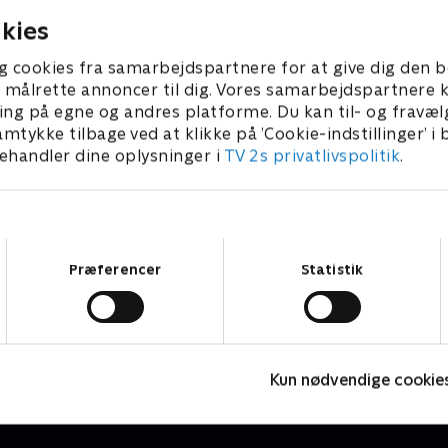
kies
g cookies fra samarbejdspartnere for at give dig den b
l at målrette annoncer til dig. Vores samarbejdspartner
ing på egne og andres platforme. Du kan til- og fravæl
amtykke tilbage ved at klikke på ’Cookie-indstillinger’ i
handler dine oplysninger i
TV 2s privatlivspolitik
.
Samtykkevalg
Præferencer
Statistik
Mick Øgendahl - Tåfræser
R
Comedy
C
Kun nødvendige cookie