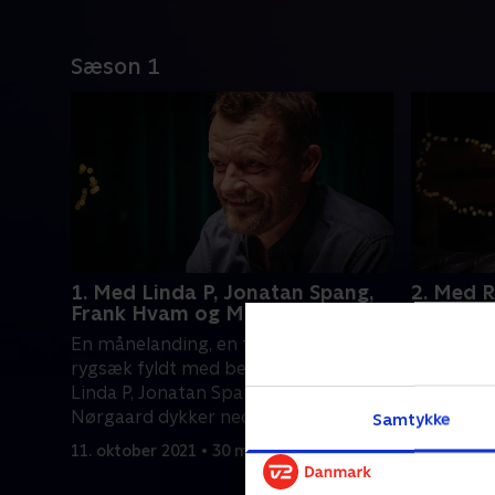
Sæson 1
1. Med Linda P, Jonatan Spang,
2. Med R
Frank Hvam og Martin Nørgaard
Haugaar
Christia
En månelanding, en tissefisse og en
Lystløgner
rygsæk fyldt med bestik. Frank Hvam,
mellem pi
Linda P, Jonatan Spang og Martin
der hedde
Nørgaard dykker ned i materien på
Samtykke
når gæst
hinandens materiale.
11. oktober 2021 • 30 min
comedy.
11. oktobe