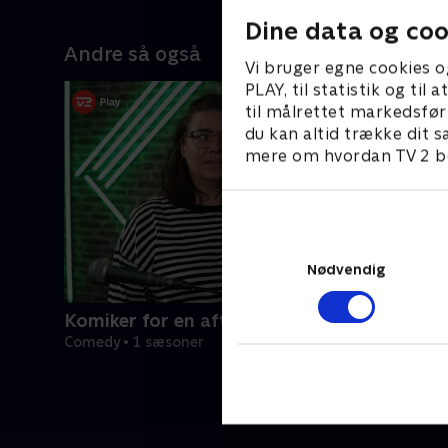
Dine data og coo
Andre så også
Vi bruger egne cookies o
PLAY, til statistik og ti
til målrettet markedsfør
du kan altid trække dit s
mere om hvordan TV 2 be
Nødvendig
Komiker for en aften
Comedy • 1 sæsoner