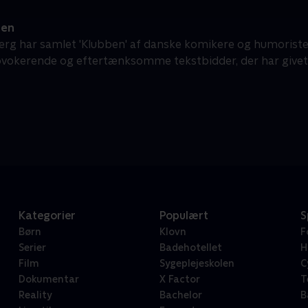
ben
erg har samlet 'Klubben' af danske komikere og humorister i
ovokerende og eftertænksomme tekstbidder, der har givet
Kategorier
Populært
S
Børn
Klovn
F
Serier
Badehotellet
H
Film
Sygeplejeskolen
C
Dokumentar
X Factor
T
Reality
Bachelor
B