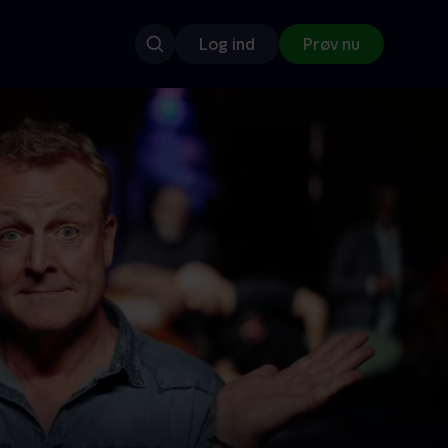
Log ind
Prøv nu