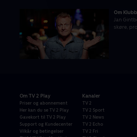
Om Klub
Jan Gintb
skøre, pr
Om TV 2 Play
Kanaler
Priser og abonnement
TV 2
Her kan du se TV 2 Play
TV 2 Sport
Gavekort til TV 2 Play
TV 2 News
Support og Kundecenter
TV 2 Echo
Vilkår og betingelser
TV 2 Fri