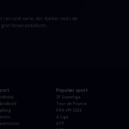
 en unik serie, der dykker ned i de
 grin foran publikum.
port
Populær sport
odbold
3F Superliga
åndbold
Tour de France
ykling
FIFA VM 2026
ennis
A Liga
adminton
ATP