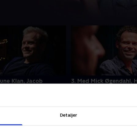
une Klan, Jacob
3. Med Mick Øgendahl, 
d, Ane Høgsberg og
Bach, Carsten Eskelund 
n Fuhlendorff
Torben Chris
e i Folketinget, forskellen
En peberspray, en landmand
k og penis og en bamse,
FNs 17 verdensmål. Gintber
r Randi Marie er emnerne,
hevet de fire garvede humori
Detaljer
erne gennemgår hinandens
hvor de gennemgår deres te
som har høstet grin.
r 2021 • 28 min
18. oktober 2021 • 30 min