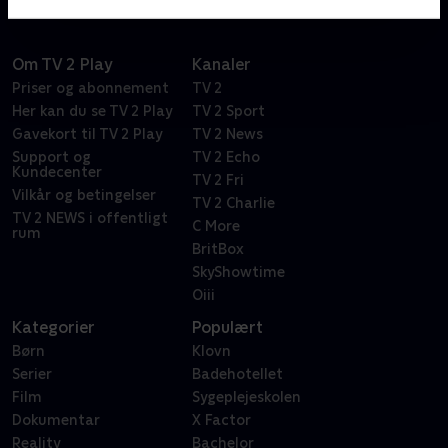
Om TV 2 Play
Kanaler
Priser og abonnement
TV 2
Her kan du se TV 2 Play
TV 2 Sport
Gavekort til TV 2 Play
TV 2 News
Support og
TV 2 Echo
Kundecenter
TV 2 Fri
Vilkår og betingelser
TV 2 Charlie
TV 2 NEWS i offentligt
C More
rum
BritBox
SkyShowtime
Oiii
Kategorier
Populært
Børn
Klovn
Serier
Badehotellet
Film
Sygeplejeskolen
Dokumentar
X Factor
Reality
Bachelor