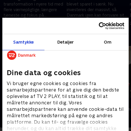
transformation i nyere tid med
blevet sparet i sænk. Nu
flere værnepligtige, længere
investeres der massivt, så
tjeneste og fokus på
Danmark igen kan forsvare sit
Danmarks grænser. Det koster
eget land.
7. juni 2026 • 31 min
14. juni 2026 • 27 min
og tager tid.
Andre så også
Samtykke
Detaljer
Om
Dine data og cookies
Vi bruger egne cookies og cookies fra
samarbejdspartnere for at give dig den bedste
oplevelse af TV 2 PLAY, til statistik og til at
Klovn
Stormester
målrette annoncer til dig. Vores
samarbejdspartnere kan anvende cookie-data til
Komedie • 11 sæsoner
TV-Shows • 10 
målrettet markedsføring på egne og andres
platforme. Du kan til- og fravælge cookies
herunder, og du kan altid trække dit samtykke