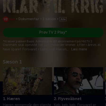
•
Dokumentar
•
1 sæson
•
Prøv TV 2 Play*
*Kræver pakken Basis. Administrer dit abonnement på Mit TV 2.
Danmark skal opruste for 357 milliarder kroner. Efter i årevis at
have sparet Forsvaret i sænk skal Hæren,
...
Læs mere
Sæson 1
1. Hæren
2. Flyvevåbnet
Hæren gennemgår den største
Køb, køb, køb. Forsvaret er