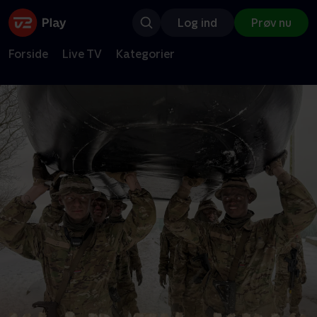
Log ind
Prøv nu
Forside
Live TV
Kategorier