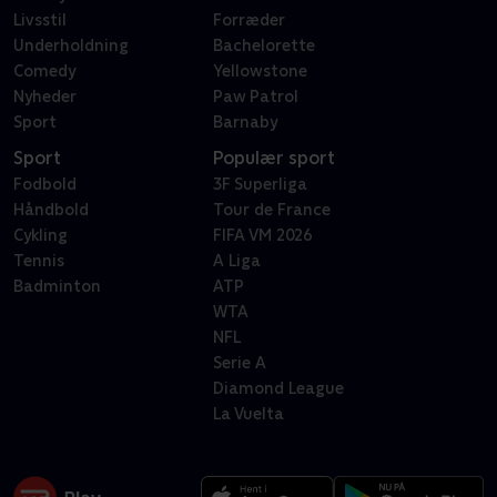
Livsstil
Forræder
Underholdning
Bachelorette
Comedy
Yellowstone
Nyheder
Paw Patrol
Sport
Barnaby
Sport
Populær sport
Fodbold
3F Superliga
Håndbold
Tour de France
Cykling
FIFA VM 2026
Tennis
A Liga
Badminton
ATP
WTA
NFL
Serie A
Diamond League
La Vuelta