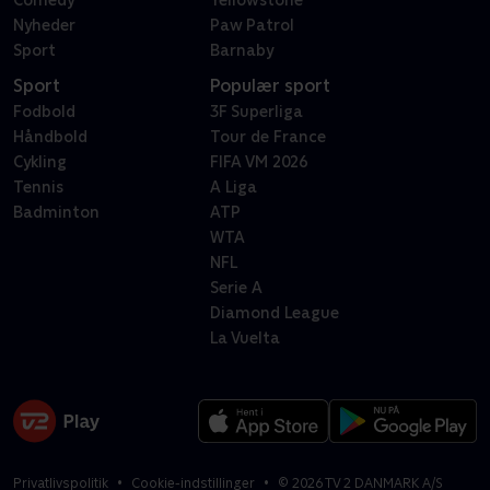
Comedy
Yellowstone
Nyheder
Paw Patrol
Sport
Barnaby
Sport
Populær sport
Fodbold
3F Superliga
Håndbold
Tour de France
Cykling
FIFA VM 2026
Tennis
A Liga
Badminton
ATP
WTA
NFL
Serie A
Diamond League
La Vuelta
Privatlivspolitik
Cookie-indstillinger
©
2026
TV 2 DANMARK A/S