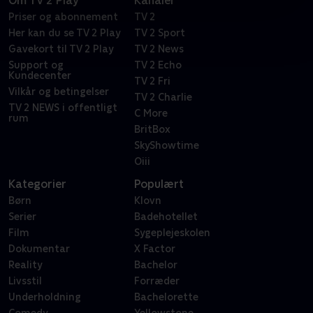
Om TV 2 Play
Kanaler
Priser og abonnement
TV 2
Her kan du se TV 2 Play
TV 2 Sport
Gavekort til TV 2 Play
TV 2 News
Support og
TV 2 Echo
Kundecenter
TV 2 Fri
Vilkår og betingelser
TV 2 Charlie
TV 2 NEWS i offentligt
C More
rum
BritBox
SkyShowtime
Oiii
Kategorier
Populært
Børn
Klovn
Serier
Badehotellet
Film
Sygeplejeskolen
Dokumentar
X Factor
Reality
Bachelor
Livsstil
Forræder
Underholdning
Bachelorette