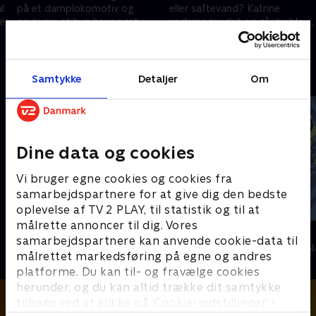
l
på et damplokomotiv og
eller saftevand? Katrine
æt
opdager, at hun har noget
undersøger det og går boble-
tilfælles med dinosaurerne.
amok på Eksperimentarium.
21. september 2024 • 12 min
21. september 2024 • 13 min
Andre så også
Samtykke
Detaljer
Om
Dine data og cookies
Vi bruger egne cookies og cookies fra
samarbejdspartnere for at give dig den bedste
oplevelse af TV 2 PLAY, til statistik og til at
målrette annoncer til dig. Vores
Katrine undersøger - musik
AD?!
samarbejdspartnere kan anvende cookie-data til
Børne-underholdning • 1 sæsoner
Børne-underhol
målrettet markedsføring på egne og andres
platforme. Du kan til- og fravælge cookies
herunder, og du kan altid trække dit samtykke
tilbage ved at klikke på ’Cookie-indstillinger’ i