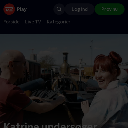
Log ind
Prøv nu
Forside
Live TV
Kategorier
Katrine undersøger