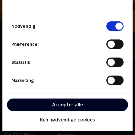
bunden af siden. Læs mere om hvordan TV 2
behandler dine oplysninger i
TV 2s privatlivspolitik
.
Samtykkevalg
Nødvendig
Præferencer
Statistik
Om Katrine undersøger
Hvad er lyd? Hvor kommer blæst fra? Hvad er sten
Marketing
lavet af? Katrine undersøger det, og sammen med
dygtige eksperter besøger hun fantastiske steder,
laver vilde eksperimenter, lytter til vidunderlig musik
Acceptér alle
og leder efter svar inde i sit eget hoved.
Kun nødvendige cookies