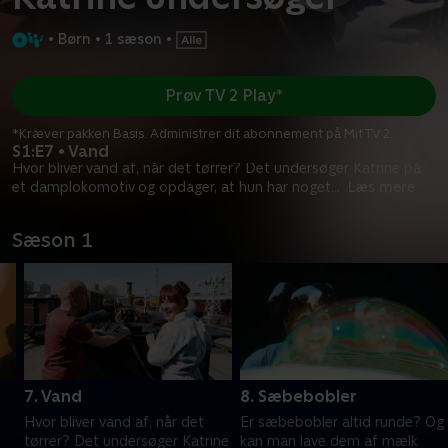
•
Børn
•
1 sæson
•
Prøv TV 2 Play*
*Kræver pakken Basis. Administrer dit abonnement på Mit TV 2.
S1:E7 • Vand
Hvor bliver vand af, når det tørrer? Det undersøger Katrine på
et damplokomotiv og opdager, at hun har noget
...
Læs mere
Sæson 1
7. Vand
8. Sæbebobler
Hvor bliver vand af, når det
Er sæbebobler altid runde? Og
tørrer? Det undersøger Katrine
kan man lave dem af mælk