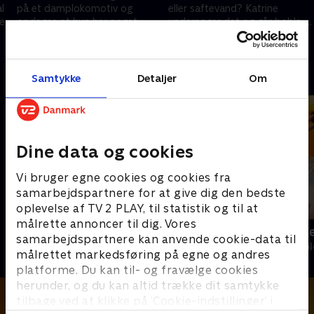
l
på et damplokomotiv og
eller saftevand? Katrine
æt
opdager, at hun har noget
undersøger det og går boble-
tilfælles med dinosaurerne.
amok på Eksperimentarium.
21. september 2024 • 12 min
21. september 2024 • 13 min
Andre så også
Samtykke
Detaljer
Om
Dine data og cookies
Vi bruger egne cookies og cookies fra
samarbejdspartnere for at give dig den bedste
oplevelse af TV 2 PLAY, til statistik og til at
målrette annoncer til dig. Vores
Slikbyggerne
Katrine und
samarbejdspartnere kan anvende cookie-data til
Børne-underholdning • 3 sæsoner
Børne-underhol
målrettet markedsføring på egne og andres
platforme. Du kan til- og fravælge cookies
herunder, og du kan altid trække dit samtykke
tilbage ved at klikke på ’Cookie-indstillinger’ i