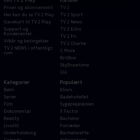
Om TV 2 Play
Kanaler
Priser og abonnement
TV 2
Her kan du se TV 2 Play
TV 2 Sport
Gavekort til TV 2 Play
TV 2 News
Support og
TV 2 Echo
Kundecenter
TV 2 Fri
Vilkår og betingelser
TV 2 Charlie
TV 2 NEWS i offentligt
C More
rum
BritBox
SkyShowtime
Oiii
Kategorier
Populært
Børn
Klovn
Serier
Badehotellet
Film
Sygeplejeskolen
Dokumentar
X Factor
Reality
Bachelor
Livsstil
Forræder
Underholdning
Bachelorette