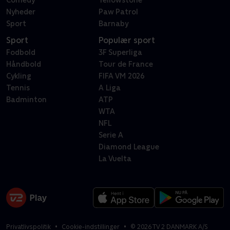
Comedy
Yellowstone
Nyheder
Paw Patrol
Sport
Barnaby
Sport
Populær sport
Fodbold
3F Superliga
Håndbold
Tour de France
Cykling
FIFA VM 2026
Tennis
A Liga
Badminton
ATP
WTA
NFL
Serie A
Diamond League
La Vuelta
Privatlivspolitik
Cookie-indstillinger
©
2026
TV 2 DANMARK A/S