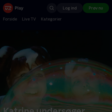
Log ind
Prøv nu
Forside
Live TV
Kategorier
Katrine undersøger