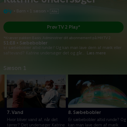
•
Børn
•
1 sæson
•
Prøv TV 2 Play*
*Kræver pakken Basis. Administrer dit abonnement på Mit TV 2.
S1:E8 • Sæbebobler
Er sæbebobler altid runde? Og kan man lave dem af mælk eller
saftevand? Katrine undersøger det og går
...
Læs mere
Sæson 1
7. Vand
8. Sæbebobler
Hvor bliver vand af, når det
Er sæbebobler altid runde? Og
tørrer? Det undersøger Katrine
kan man lave dem af mælk