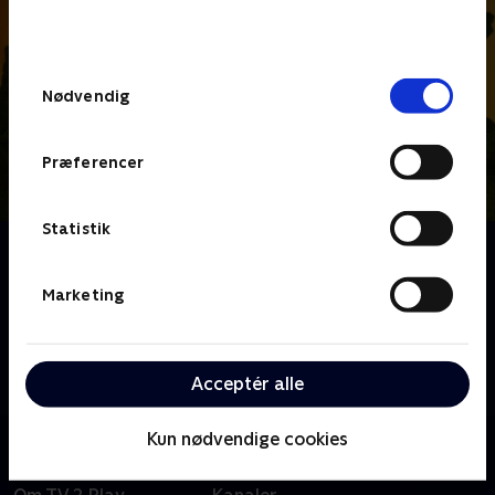
bunden af siden. Læs mere om hvordan TV 2
behandler dine oplysninger i
TV 2s privatlivspolitik
.
Samtykkevalg
Nødvendig
Præferencer
Statistik
Om Katrine undersøger
Hvad er lyd? Hvor kommer blæst fra? Hvad er sten
Marketing
lavet af? Katrine undersøger det, og sammen med
dygtige eksperter besøger hun fantastiske steder,
laver vilde eksperimenter, lytter til vidunderlig musik
Acceptér alle
og leder efter svar inde i sit eget hoved.
Kun nødvendige cookies