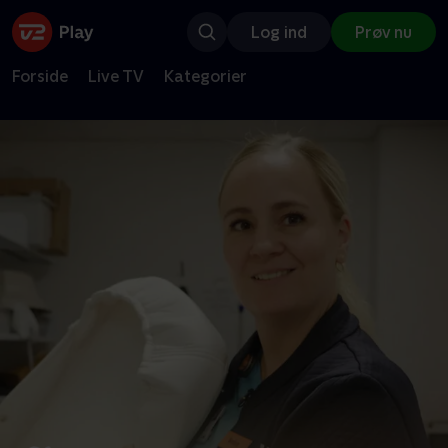
Log ind
Prøv nu
Forside
Live TV
Kategorier