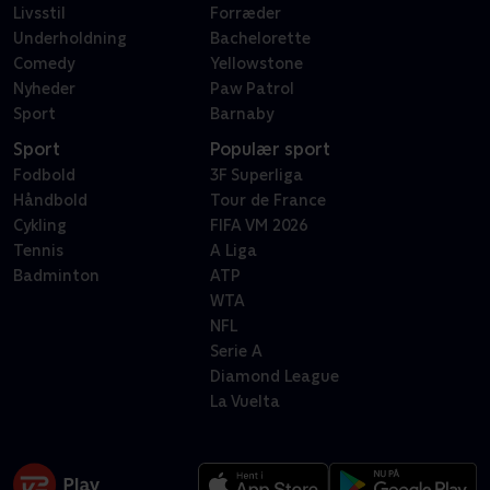
Livsstil
Forræder
Underholdning
Bachelorette
Comedy
Yellowstone
Nyheder
Paw Patrol
Sport
Barnaby
Sport
Populær sport
Fodbold
3F Superliga
Håndbold
Tour de France
Cykling
FIFA VM 2026
Tennis
A Liga
Badminton
ATP
WTA
NFL
Serie A
Diamond League
La Vuelta