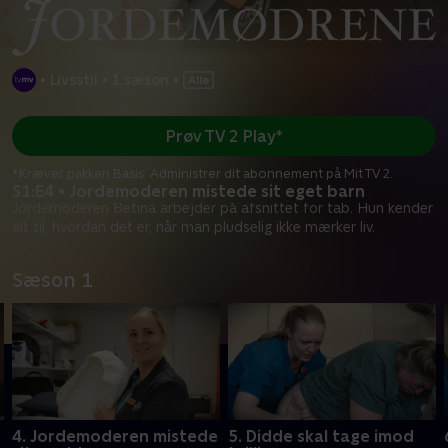
•
Livsstil
•
1 sæson
•
Prøv TV 2 Play*
*Kræver pakken Basis. Administrer dit abonnement på Mit TV 2.
S1:E4 • Jordemoderen mistede sit eget barn
Jordemoderen Betina arbejder på afsnittet for tab. Hun kender
alt til, hvordan det er, når man pludselig ikke mærker liv.
Sæson 1
4. Jordemoderen mistede
5. Didde skal tage imod