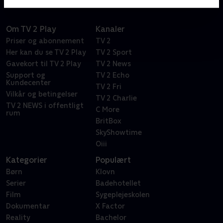
Om TV 2 Play
Kanaler
Priser og abonnement
TV 2
Her kan du se TV 2 Play
TV 2 Sport
Gavekort til TV 2 Play
TV 2 News
Support og
TV 2 Echo
Kundecenter
TV 2 Fri
Vilkår og betingelser
TV 2 Charlie
TV 2 NEWS i offentligt
C More
rum
BritBox
SkyShowtime
Oiii
Kategorier
Populært
Børn
Klovn
Serier
Badehotellet
Film
Sygeplejeskolen
Dokumentar
X Factor
Reality
Bachelor