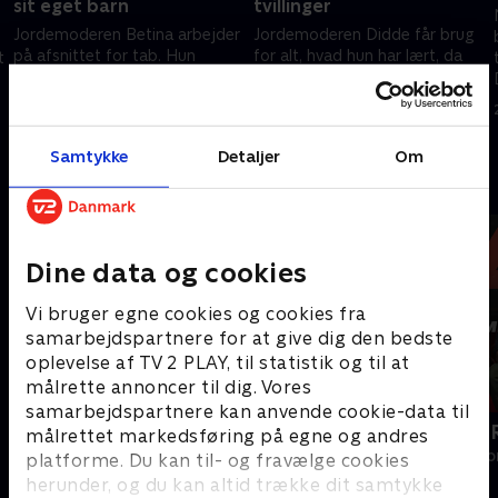
sit eget barn
tvillinger
Jordemoderen Betina arbejder
Jordemoderen Didde får brug
på afsnittet for tab. Hun
for alt, hvad hun har lært, da
t
kender alt til, hvordan det er,
Trine og Andreas møder op på
når man pludselig ikke mærker
fødeafdelingen for at få
liv.
tvillinger.
14. december 2025 • 10 min
21. december 2025 • 10 min
Samtykke
Detaljer
Om
Andre så også
Dine data og cookies
Vi bruger egne cookies og cookies fra
samarbejdspartnere for at give dig den bedste
oplevelse af TV 2 PLAY, til statistik og til at
målrette annoncer til dig. Vores
samarbejdspartnere kan anvende cookie-data til
Årgang 20
Tabu - med 
målrettet markedsføring på egne og andres
Livsstil • 6 sæsoner
Livsstil • 3 sæs
platforme. Du kan til- og fravælge cookies
herunder, og du kan altid trække dit samtykke