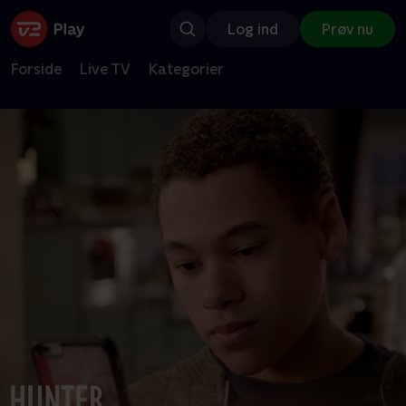
Log ind
Prøv nu
Forside
Live TV
Kategorier