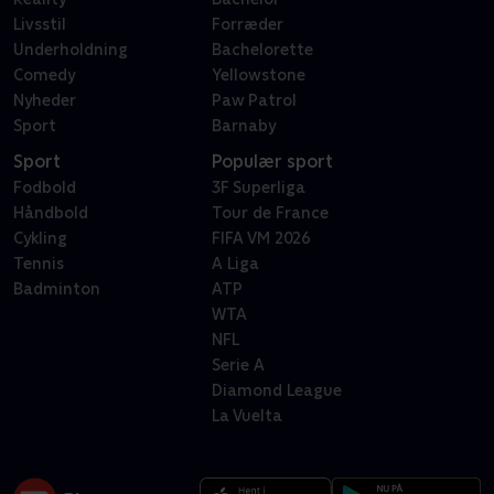
Livsstil
Forræder
Underholdning
Bachelorette
Comedy
Yellowstone
Nyheder
Paw Patrol
Sport
Barnaby
Sport
Populær sport
Fodbold
3F Superliga
Håndbold
Tour de France
Cykling
FIFA VM 2026
Tennis
A Liga
Badminton
ATP
WTA
NFL
Serie A
Diamond League
La Vuelta