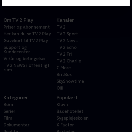
Om TV 2 Play
Kanaler
Priser og abonnement
TV 2
Her kan du se TV 2 Play
TV 2 Sport
Gavekort til TV 2 Play
TV 2 News
Support og
TV 2 Echo
Kundecenter
TV 2 Fri
Vilkår og betingelser
TV 2 Charlie
TV 2 NEWS i offentligt
C More
rum
BritBox
SkyShowtime
Oiii
Kategorier
Populært
Børn
Klovn
Serier
Badehotellet
Film
Sygeplejeskolen
Dokumentar
X Factor
Reality
Bachelor