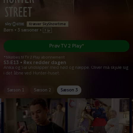
Kræver SkyShowtime
Børn
•
3 sæsoner
•
Prøv TV 2 Play*
*tilkøbes til TV 2 Play abonnement
S3:E13 • Rex redder dagen
Anika og Sal undslipper med nød og næppe. Oliver må skjule sig
i det åbne ved Hunter-huset.
Sæson 1
Sæson 2
Sæson 3