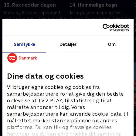
13. Rex redder dagen
14. Hemmelige tegn
Anika og Sal undslipper med
Jasmyn gør en opdagelse i
e
nød og næppe. Oliver må skjule
skoven. Jake kommer hjem fra
sig i det åbne ved Hunter-
hospitalet til en overraskelse.
huset.
15. marts 2023 • 22 min
15. marts 2023 • 22 min
Samtykke
Detaljer
Om
Andre så også
Dine data og cookies
Vi bruger egne cookies og cookies fra
samarbejdspartnere for at give dig den bedste
oplevelse af TV 2 PLAY, til statistik og til at
målrette annoncer til dig. Vores
samarbejdspartnere kan anvende cookie-data til
målrettet markedsføring på egne og andres
Vicke Viking
Monchhichi
platforme. Du kan til- og fravælge cookies
Børneserier • 1 sæsoner
Børneserier • 1
herunder, og du kan altid trække dit samtykke