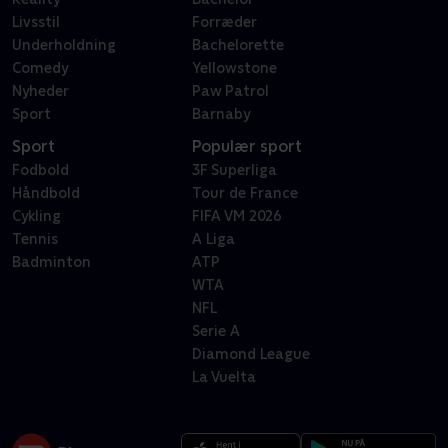
Livsstil
Forræder
Underholdning
Bachelorette
Comedy
Yellowstone
Nyheder
Paw Patrol
Sport
Barnaby
Sport
Populær sport
Fodbold
3F Superliga
Håndbold
Tour de France
Cykling
FIFA VM 2026
Tennis
A Liga
Badminton
ATP
WTA
NFL
Serie A
Diamond League
La Vuelta