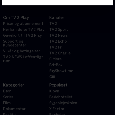
Om TV 2 Play
Kanaler
Priser og abonnement
TV 2
Her kan du se TV 2 Play
TV 2 Sport
Gavekort til TV 2 Play
TV 2 News
Support og
TV 2 Echo
Kundecenter
TV 2 Fri
Vilkår og betingelser
TV 2 Charlie
TV 2 NEWS i offentligt
C More
rum
BritBox
SkyShowtime
Oiii
Kategorier
Populært
Børn
Klovn
Serier
Badehotellet
Film
Sygeplejeskolen
Dokumentar
X Factor
Reality
Bachelor