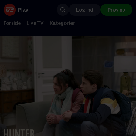
Log ind
Prøv nu
Forside
Live TV
Kategorier