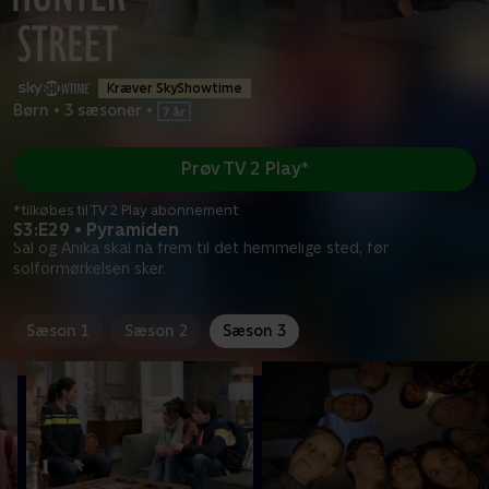
Kræver SkyShowtime
Børn
•
3 sæsoner
•
Prøv TV 2 Play*
*tilkøbes til TV 2 Play abonnement
S3:E29 • Pyramiden
Sal og Anika skal nå frem til det hemmelige sted, før
solformørkelsen sker.
Sæson 1
Sæson 2
Sæson 3