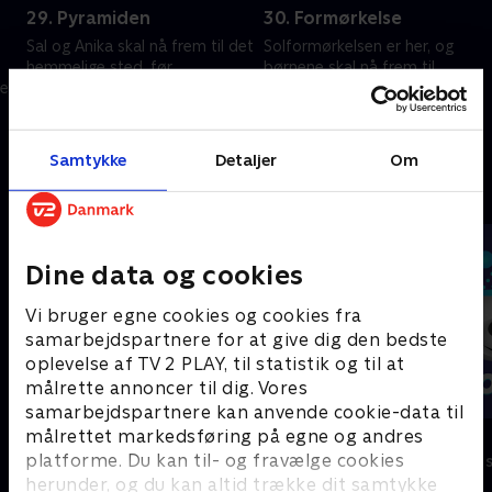
29. Pyramiden
30. Formørkelse
Sal og Anika skal nå frem til det
Solformørkelsen er her, og
hemmelige sted, før
børnene skal nå frem til
er
solformørkelsen sker.
skatten før deres fjende og
redde museet.
15. marts 2023 • 22 min
15. marts 2023 • 22 min
Samtykke
Detaljer
Om
Andre så også
Dine data og cookies
Vi bruger egne cookies og cookies fra
samarbejdspartnere for at give dig den bedste
oplevelse af TV 2 PLAY, til statistik og til at
målrette annoncer til dig. Vores
samarbejdspartnere kan anvende cookie-data til
målrettet markedsføring på egne og andres
Vicke Viking
Olly & Lea
platforme. Du kan til- og fravælge cookies
Børneserier • 1 sæsoner
Børneserier • 1
herunder, og du kan altid trække dit samtykke