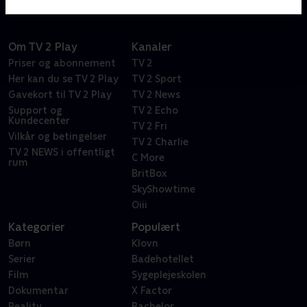
Om TV 2 Play
Kanaler
Priser og abonnement
TV 2
Her kan du se TV 2 Play
TV 2 Sport
Gavekort til TV 2 Play
TV 2 News
Support og
TV 2 Echo
Kundecenter
TV 2 Fri
Vilkår og betingelser
TV 2 Charlie
TV 2 NEWS i offentligt
C More
rum
BritBox
SkyShowtime
Oiii
Kategorier
Populært
Børn
Klovn
Serier
Badehotellet
Film
Sygeplejeskolen
Dokumentar
X Factor
Reality
Bachelor