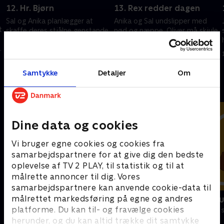
12. Hr. Bjørn
13. Rex redder dagen
Sal og Anika planlægger at
Anika og Sal undslipper med
t
skaffe deres stjålne genstande
nød og næppe. Oliver må skjule
tilbage. To nyankomne dukker
sig i det åbne ved Hunter-
.
op.
huset.
15. marts 2023 • 22 min
15. marts 2023 • 22 min
Samtykke
Detaljer
Om
Andre så også
Dine data og cookies
Vi bruger egne cookies og cookies fra
samarbejdspartnere for at give dig den bedste
oplevelse af TV 2 PLAY, til statistik og til at
målrette annoncer til dig. Vores
samarbejdspartnere kan anvende cookie-data til
målrettet markedsføring på egne og andres
Vicke Viking
Miniteve: M
platforme. Du kan til- og fravælge cookies
Børneserier • 1 sæsoner
Børneserier • 1
herunder, og du kan altid trække dit samtykke