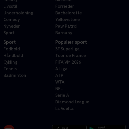
Livsstil
Forræder
Underholdning
Bachelorette
Comedy
Yellowstone
Nyheder
Paw Patrol
Sport
Barnaby
Sport
Populær sport
Fodbold
3F Superliga
Håndbold
Tour de France
Cykling
FIFA VM 2026
Tennis
A Liga
Badminton
ATP
WTA
NFL
Serie A
Diamond League
La Vuelta