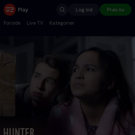
Log ind
Prøv nu
Forside
Live TV
Kategorier