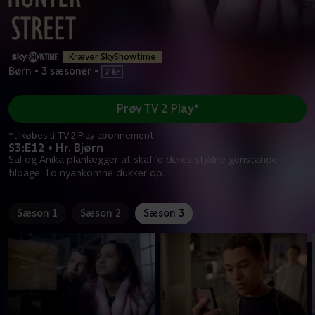
Kræver SkyShowtime
Børn
•
3 sæsoner
•
Prøv TV 2 Play*
*tilkøbes til TV 2 Play abonnement
S3:E12 • Hr. Bjørn
Sal og Anika planlægger at skaffe deres stjålne genstande
tilbage. To nyankomne dukker op.
Sæson 1
Sæson 2
Sæson 3