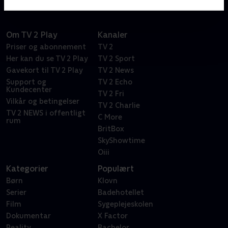
Om TV 2 Play
Kanaler
Priser og abonnement
TV 2
Her kan du se TV 2 Play
TV 2 Sport
Gavekort til TV 2 Play
TV 2 News
Support og
TV 2 Echo
Kundecenter
TV 2 Fri
Vilkår og betingelser
TV 2 Charlie
TV 2 NEWS i offentligt
C More
rum
BritBox
SkyShowtime
Oiii
Kategorier
Populært
Børn
Klovn
Serier
Badehotellet
Film
Sygeplejeskolen
Dokumentar
X Factor
Reality
Bachelor