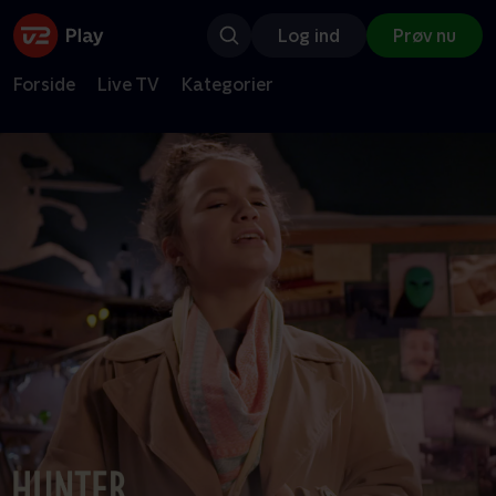
Log ind
Prøv nu
Forside
Live TV
Kategorier