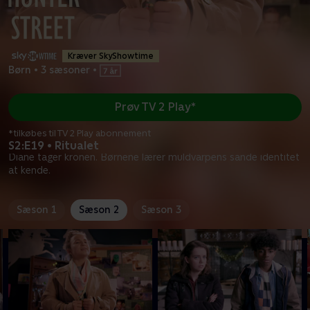
Kræver SkyShowtime
Børn
•
3 sæsoner
•
Prøv TV 2 Play*
*tilkøbes til TV 2 Play abonnement
S2:E19 • Ritualet
Diane tager kronen. Børnene lærer muldvarpens sande identitet
at kende.
Sæson 1
Sæson 2
Sæson 3