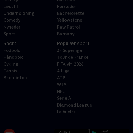
Livsstil
Forræder
Underholdning
Bachelorette
Comedy
Yellowstone
Nyheder
Paw Patrol
Sport
Barnaby
Sport
Populær sport
Fodbold
3F Superliga
Håndbold
Tour de France
Cykling
FIFA VM 2026
Tennis
A Liga
Badminton
ATP
WTA
NFL
Serie A
Diamond League
La Vuelta