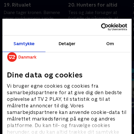
19. Ritualet
20. Hunters for altid
Diane tager kronen. Børnene
Tess og Jake forsøger at
lærer muldvarpens sande
fortælle de pårørende, at
identitet at kende.
muldvarpen fabrikerede
beviser mod Erik og beviser
1. januar 2023 • 22 min
hans uskyld.
1. januar 2023 • 22 min
Samtykke
Detaljer
Om
Andre så også
Dine data og cookies
Vi bruger egne cookies og cookies fra
samarbejdspartnere for at give dig den bedste
oplevelse af TV 2 PLAY, til statistik og til at
målrette annoncer til dig. Vores
samarbejdspartnere kan anvende cookie-data til
målrettet markedsføring på egne og andres
Vicke Viking
Olly & Lea
platforme. Du kan til- og fravælge cookies
Børneserier • 1 sæsoner
Børneserier • 1
herunder, og du kan altid trække dit samtykke