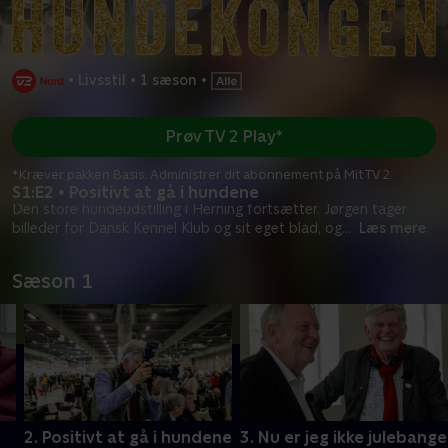
•
Livsstil
•
1 sæson
•
Prøv TV 2 Play*
*Kræver pakken Basis. Administrer dit abonnement på Mit TV 2.
S1:E2 • Positivt at gå i hundene
Den store hundeudstilling i Herning fortsætter. Jørgen tager
billeder for Dansk Kennel Klub og sit eget blad, og
...
Læs mere
Sæson 1
2. Positivt at gå i hundene
3. Nu er jeg ikke julebange