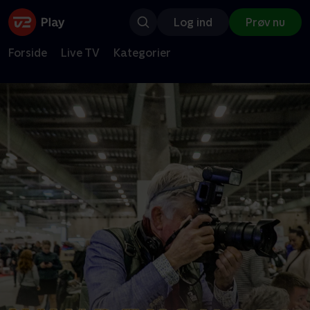
Log ind
Prøv nu
Forside
Live TV
Kategorier