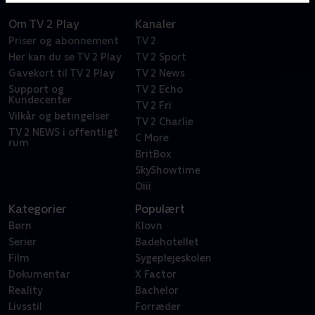
Om TV 2 Play
Kanaler
Priser og abonnement
TV 2
Her kan du se TV 2 Play
TV 2 Sport
Gavekort til TV 2 Play
TV 2 News
Support og
TV 2 Echo
Kundecenter
TV 2 Fri
Vilkår og betingelser
TV 2 Charlie
TV 2 NEWS i offentligt
C More
rum
BritBox
SkyShowtime
Oiii
Kategorier
Populært
Børn
Klovn
Serier
Badehotellet
Film
Sygeplejeskolen
Dokumentar
X Factor
Reality
Bachelor
Livsstil
Forræder