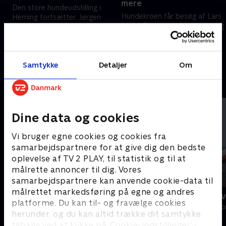
mere
Den store hundeudstilling i
Hundekroen får besøg af Lars
Herning fortsætter. Jørgen
Løkke Rasmussen, hustruen og
t
tager billeder for Dansk Kennel
hundene. Løkke er glad for, at
Klub og sit eget blad, og
hundene er velkomne, og
’
hotellet får en hundesalon.
24. maj 2026 • 23 min
mange holder også jul på
31. maj 2026 • 26 min
kroen.
Samtykke
Detaljer
Om
Andre så også
Dine data og cookies
Vi bruger egne cookies og cookies fra
samarbejdspartnere for at give dig den bedste
oplevelse af TV 2 PLAY, til statistik og til at
målrette annoncer til dig. Vores
samarbejdspartnere kan anvende cookie-data til
målrettet markedsføring på egne og andres
Hund søger hjem
CPH Luftha
platforme. Du kan til- og fravælge cookies
Livsstil • 1 sæsoner
Livsstil • 2 sæs
herunder, og du kan altid trække dit samtykke
tilbage ved at klikke på ’Cookie-indstillinger’ i