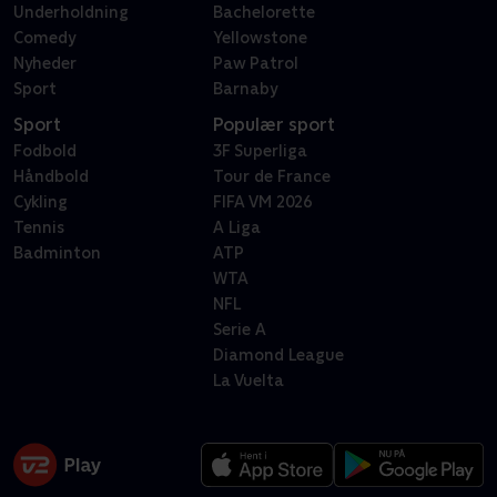
Underholdning
Bachelorette
Comedy
Yellowstone
Nyheder
Paw Patrol
Sport
Barnaby
Sport
Populær sport
Fodbold
3F Superliga
Håndbold
Tour de France
Cykling
FIFA VM 2026
Tennis
A Liga
Badminton
ATP
WTA
NFL
Serie A
Diamond League
La Vuelta