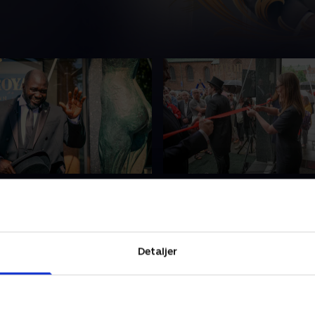
smagning og en frisk
3. Gourmet-galla og den
åbning
morgenmadsbuffet skal
De sidste små detaljer skal 
hoteldirektøren, og så står
inden den store åbningsdag,
e portier Issa klar til at
fra nær og fjern bliver budt
Detaljer
terne velkomne på det nye
på det nyrenoverede hotel
025 • 20 min
9. januar 2025 • 20 min