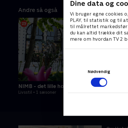
Dine data og coo
Andre så også
Vi bruger egne cookies o
PLAY, til statistik og ti
til målrettet markedsfør
du kan altid trække dit s
mere om hvordan TV 2 be
Nødvendig
NIMB - det lille hotel med store drømme
Livsstil • 1 sæsoner