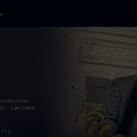
er
gennem tiden
tel
...
Læs mere
 TV 2.