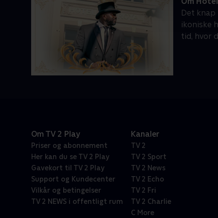
Om Hotel
Det knap 
ikoniske 
tid, hvor 
Om TV 2 Play
Kanaler
Priser og abonnement
TV 2
Her kan du se TV 2 Play
TV 2 Sport
Gavekort til TV 2 Play
TV 2 News
Support og Kundecenter
TV 2 Echo
Vilkår og betingelser
TV 2 Fri
TV 2 NEWS i offentligt rum
TV 2 Charlie
C More