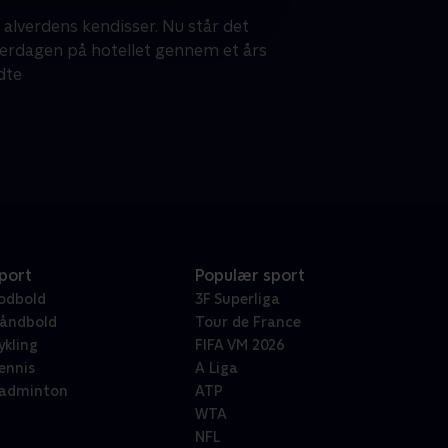
alverdens kendisser. Nu står det
hverdagen på hotellet gennem et års
ndte
port
Populær sport
odbold
3F Superliga
åndbold
Tour de France
ykling
FIFA VM 2026
ennis
A Liga
adminton
ATP
WTA
NFL