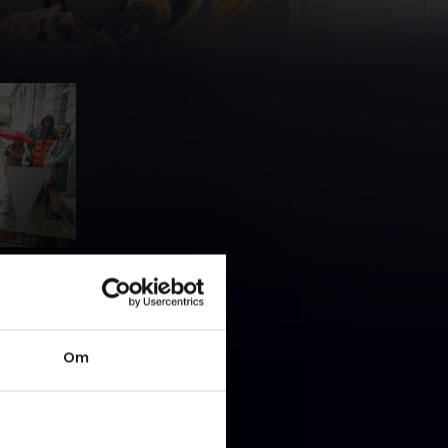
 store
på plads,
 hvor folk
 indenfor
Om