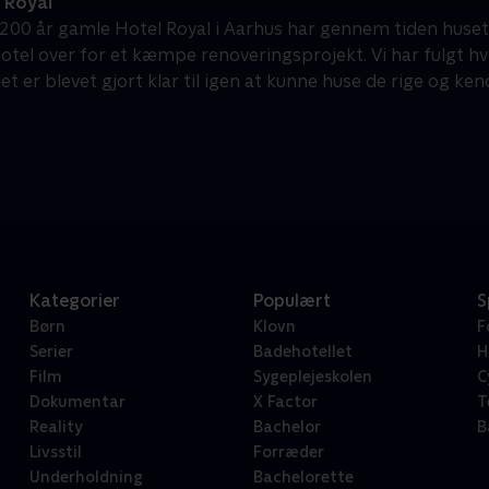
 Royal
200 år gamle Hotel Royal i Aarhus har gennem tiden huset 
hotel over for et kæmpe renoveringsprojekt. Vi har fulgt 
det er blevet gjort klar til igen at kunne huse de rige og ke
Kategorier
Populært
S
Børn
Klovn
F
Serier
Badehotellet
H
Film
Sygeplejeskolen
C
Dokumentar
X Factor
T
Reality
Bachelor
B
Livsstil
Forræder
Underholdning
Bachelorette