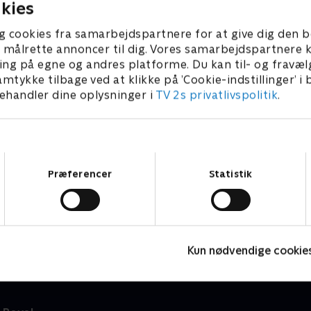
kies
g cookies fra samarbejdspartnere for at give dig den b
l at målrette annoncer til dig. Vores samarbejdspartner
ing på egne og andres platforme. Du kan til- og fravæl
amtykke tilbage ved at klikke på ’Cookie-indstillinger’ i
handler dine oplysninger i
TV 2s privatlivspolitik
.
Samtykkevalg
Præferencer
Statistik
Livet på luksushotellet
E
Livsstil • 1 sæsoner
L
Kun nødvendige cookie