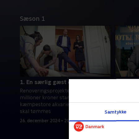
Sæson 1
1. En særlig gæst checker ud
2. Prøve
portier
Renoveringsprojektet til mere end 20
Den nye 
millioner kroner starter, og hotellets
testes af 
kæmpestore akvarie i receptionen
den fransk
skal tømmes
Samtykke
byde gæs
26. december 2024 • 20 min
Royal. .
2. januar 2