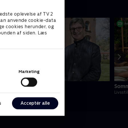
edste oplevelse af TV 2
e kan anvende cookie-data
ge cookies herunder, og
 bunden af siden. Læs
Marketing
n stor dag på godset
Somm
ivsstil • 3 sæsoner
Livssti
s
Acceptér alle