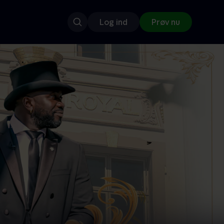
Log ind
Prøv nu