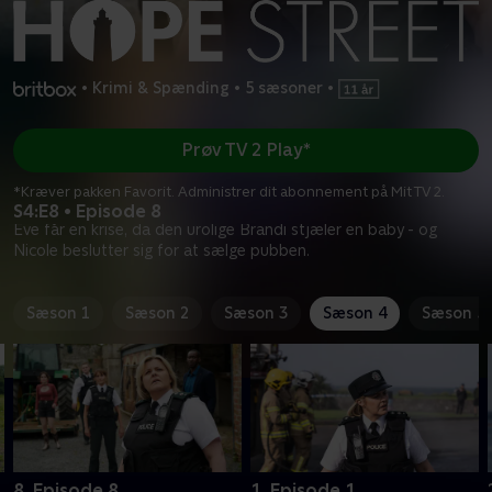
•
Krimi & Spænding
•
5 sæsoner
•
Prøv TV 2 Play*
*Kræver pakken Favorit. Administrer dit abonnement på Mit TV 2.
S4:E8 • Episode 8
Eve får en krise, da den urolige Brandi stjæler en baby - og
Nicole beslutter sig for at sælge pubben.
Sæson 1
Sæson 2
Sæson 3
Sæson 4
Sæson 5
8. Episode 8
1. Episode 1