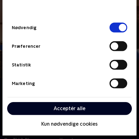
bunden af siden. Læs mere om hvordan TV 2
behandler dine oplysninger i
TV 2s privatlivspolitik
.
Samtykkevalg
Nødvendig
Præferencer
Statistik
Marketing
Om Hope Street
Da kriminalassistent Leila Hussain fra storbyen
pludselig flytter til den lille by Port Devine i det
Acceptér alle
nordlige Irland, får det gang i sladderen.
Kun nødvendige cookies