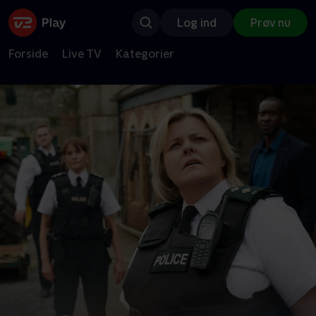
Log ind
Prøv nu
Forside
Live TV
Kategorier