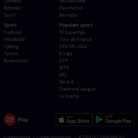
Comedy
Yellowstone
Nyheder
Paw Patrol
Sport
Barnaby
Sport
Populær sport
Fodbold
3F Superliga
Håndbold
Tour de France
Cykling
FIFA VM 2026
Tennis
A Liga
Badminton
ATP
WTA
NFL
Serie A
Diamond League
La Vuelta
Privatlivspolitik
Cookie-indstillinger
©
2026
TV 2 DANMARK A/S