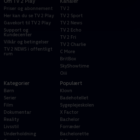
Om TV 2 Play
Kanaler
Priser og abonnement
TV 2
Her kan du se TV 2 Play
TV 2 Sport
Gavekort til TV 2 Play
TV 2 News
Support og
TV 2 Echo
Kundecenter
TV 2 Fri
Vilkår og betingelser
TV 2 Charlie
TV 2 NEWS i offentligt
C More
rum
BritBox
SkyShowtime
Oiii
Kategorier
Populært
Børn
Klovn
Serier
Badehotellet
Film
Sygeplejeskolen
Dokumentar
X Factor
Reality
Bachelor
Livsstil
Forræder
Underholdning
Bachelorette