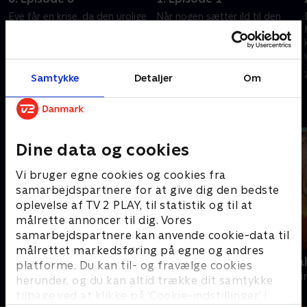
Eve får en krise, da den urolige
Når nogen sætter ild til den
Brandi stjæler en baby - og
lokale læges bil, er det op til
Nicole beslutter sig for at
Eve og hendes team at finde
s
sælge pubben.
ud af, hvem der gjorde det, og
hvorfor.
27. august 2025 • 43 min
25. februar 2026 • 43 min
Samtykke
Detaljer
Om
Andre så også
Dine data og cookies
Vi bruger egne cookies og cookies fra
samarbejdspartnere for at give dig den bedste
oplevelse af TV 2 PLAY, til statistik og til at
målrette annoncer til dig. Vores
samarbejdspartnere kan anvende cookie-data til
målrettet markedsføring på egne og andres
Hudson og Rex
Mord på Mal
platforme. Du kan til- og fravælge cookies
Krimi & Spænding • 8 sæsoner
Krimi & Spændi
herunder, og du kan altid trække dit samtykke
tilbage ved at klikke på ’Cookie-indstillinger’ i