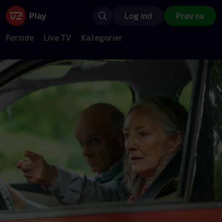
Log ind
Prøv nu
Forside
Live TV
Kategorier