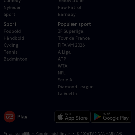
Comedy
Yellowstone
Nyheder
Paw Patrol
Sport
Barnaby
Sport
Populær sport
Fodbold
3F Superliga
Håndbold
Tour de France
Cykling
FIFA VM 2026
Tennis
A Liga
Badminton
ATP
WTA
NFL
Serie A
Diamond League
La Vuelta
Privatlivspolitik
Cookie-indstillinger
©
2026
TV 2 DANMARK A/S