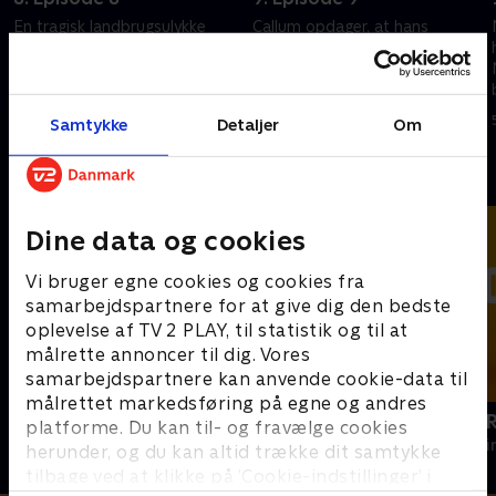
En tragisk landbrugsulykke
Callum opdager, at hans
afslører flere hemmeligheder.
kæreste har løjet for ham.
Leila er målløs, da hun opdager
Samtidig står Finn over for sit
sandheden om sin
livs sværeste beslutning.
kærlighedsrival Siobhan.
8. maj 2023 • 43 min
8. maj 2023 • 43 min
Samtykke
Detaljer
Om
Andre så også
Dine data og cookies
Vi bruger egne cookies og cookies fra
samarbejdspartnere for at give dig den bedste
oplevelse af TV 2 PLAY, til statistik og til at
målrette annoncer til dig. Vores
samarbejdspartnere kan anvende cookie-data til
målrettet markedsføring på egne og andres
Mord på Mallorca
Hudson og 
platforme. Du kan til- og fravælge cookies
Krimi & Spænding • 2 sæsoner
Krimi & Spændi
herunder, og du kan altid trække dit samtykke
tilbage ved at klikke på ’Cookie-indstillinger’ i