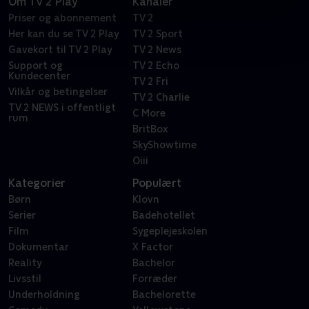
Om TV 2 Play
Kanaler
Priser og abonnement
TV 2
Her kan du se TV 2 Play
TV 2 Sport
Gavekort til TV 2 Play
TV 2 News
Support og
TV 2 Echo
Kundecenter
TV 2 Fri
Vilkår og betingelser
TV 2 Charlie
TV 2 NEWS i offentligt
C More
rum
BritBox
SkyShowtime
Oiii
Kategorier
Populært
Børn
Klovn
Serier
Badehotellet
Film
Sygeplejeskolen
Dokumentar
X Factor
Reality
Bachelor
Livsstil
Forræder
Underholdning
Bachelorette