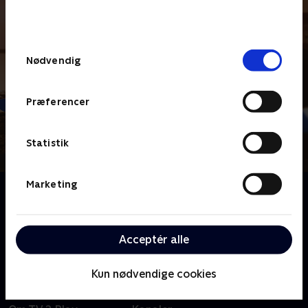
bunden af siden. Læs mere om hvordan TV 2
behandler dine oplysninger i
TV 2s privatlivspolitik
.
Samtykkevalg
Nødvendig
Præferencer
Statistik
Marketing
Om Hope Street
Da kriminalassistent Leila Hussain fra storbyen
pludselig flytter til den lille by Port Devine i det
Acceptér alle
nordlige Irland, får det gang i sladderen.
Kun nødvendige cookies