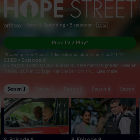
•
Krimi & Spænding
•
5 sæsoner
•
Prøv TV 2 Play*
*Kræver pakken Favorit. Administrer dit abonnement på Mit TV 2.
S1:E8 • Episode 8
En tragisk landbrugsulykke afslører flere hemmeligheder. Leila er
målløs, da hun opdager sandheden om sin
...
Læs mere
Sæson 1
Sæson 2
Sæson 3
Sæson 4
Sæson 5
8. Episode 8
9. Episode 9