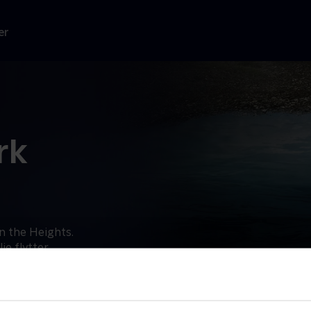
er
rk
In the Heights.
ie flytter
ndes jagt på
r.