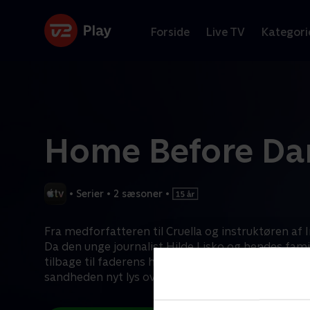
Forside
Live TV
Kategori
Home Before Da
•
Serier
•
2 sæsoner
•
Fra medforfatteren til Cruella og instruktøren af 
Da den unge journalist Hilde Lisko og hendes famil
tilbage til faderens hjemby i provinsen, kaster he
sandheden nyt lys over chokerende hemmelighede