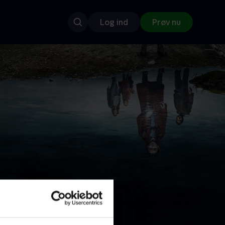
Log ind
Prøv nu