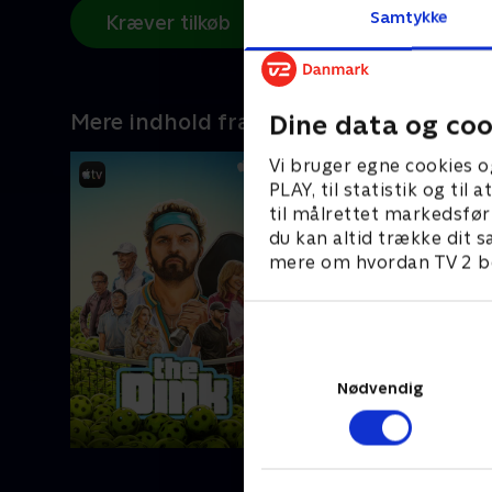
Samtykke
Kræver tilkøb
Mere indhold fra Apple TV
Dine data og coo
Vi bruger egne cookies o
PLAY, til statistik og ti
til målrettet markedsfør
du kan altid trække dit s
mere om hvordan TV 2 be
Nødvendig