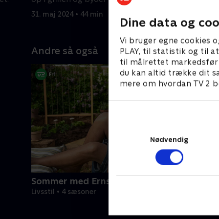
italiensk klassiker
31. maj 2024 • 44 min
3. juni 202
Dine data og coo
Vi bruger egne cookies o
Andre så også
PLAY, til statistik og ti
til målrettet markedsfør
du kan altid trække dit s
mere om hvordan TV 2 be
Nødvendig
Sommer med Ernst
Livsstil • 4 sæsoner