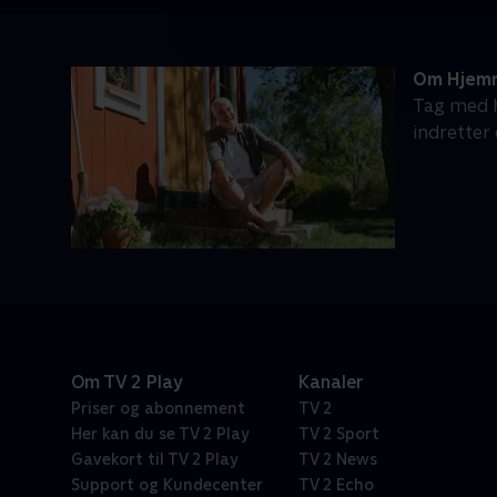
Om Hjemm
Tag med h
indretter
Om TV 2 Play
Kanaler
Priser og abonnement
TV 2
Her kan du se TV 2 Play
TV 2 Sport
Gavekort til TV 2 Play
TV 2 News
Support og Kundecenter
TV 2 Echo