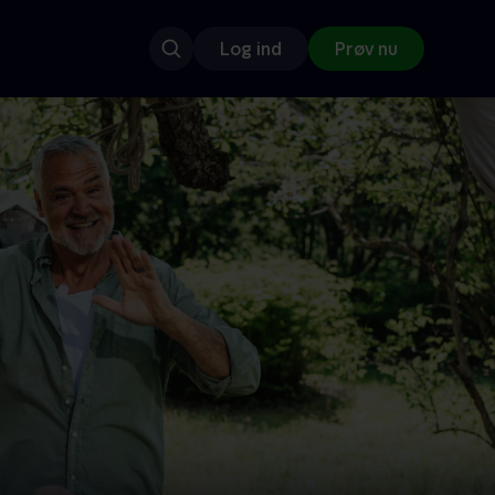
Log ind
Prøv nu