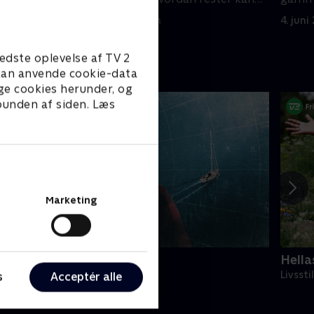
blive til delikatesser.
højde
4. juni 2024 • 44 min
4. juni
edste oplevelse af TV 2
e kan anvende cookie-data
ge cookies herunder, og
 bunden af siden. Læs
Marketing
in egen kurs
Hella
ivsstil • 1 sæsoner
Livssti
s
Acceptér alle