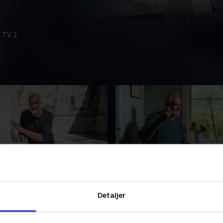
 TV 2.
n
6. En gyngebænk til går
e rum i huset, hall'en, skal
Gårdens gamle træer får ek
Detaljer
 Ernst skaber en gallerivæg,
kærlighed, og Ernst bygger 
 rummet karakter, og hvor
gyngebænk til gode stunder
r sig at være ledestjernen.
lærer også en spændende k