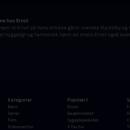
e hos Ernst
jem til Ernst på hans smukke gård i svenske Nyckelby og få
 et hyggeligt og harmonisk hjem, alt imens Ernst også lave
Kategorier
Populært
S
Børn
Klovn
F
Serier
Badehotellet
H
Film
Sygeplejeskolen
C
Dokumentar
X Factor
T