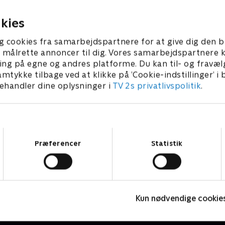
at kende.
4 • 43 min
3. juni 2024 • 44 min
kies
g cookies fra samarbejdspartnere for at give dig den b
l at målrette annoncer til dig. Vores samarbejdspartner
ing på egne og andres platforme. Du kan til- og fravæl
amtykke tilbage ved at klikke på ’Cookie-indstillinger’ i
handler dine oplysninger i
TV 2s privatlivspolitik
.
Samtykkevalg
Præferencer
Statistik
Jul med Ernst
M
Livsstil • 8 sæsoner
L
Kun nødvendige cookie