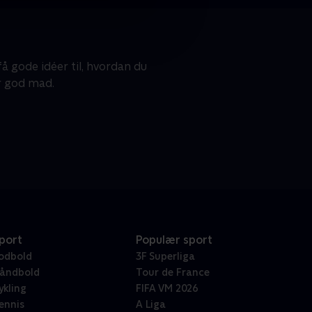
 gode idéer til, hvordan du
r god mad.
port
Populær sport
odbold
3F Superliga
åndbold
Tour de France
ykling
FIFA VM 2026
ennis
A Liga