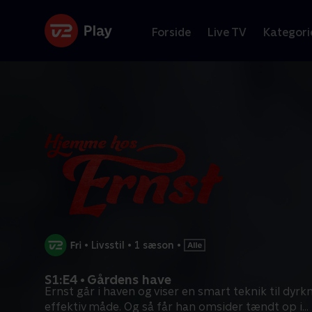
Forside
Live TV
Kategori
•
Livsstil
•
1 sæson
•
S1:E4 • Gårdens have
Ernst går i haven og viser en smart teknik til dyrk
effektiv måde. Og så får han omsider tændt op i
...