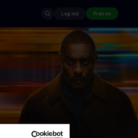
Log ind
Prøv nu