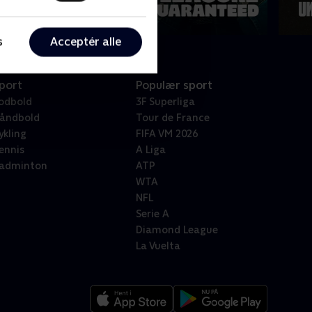
s
Acceptér alle
port
Populær sport
odbold
3F Superliga
åndbold
Tour de France
ykling
FIFA VM 2026
ennis
A Liga
adminton
ATP
WTA
NFL
Serie A
Diamond League
La Vuelta