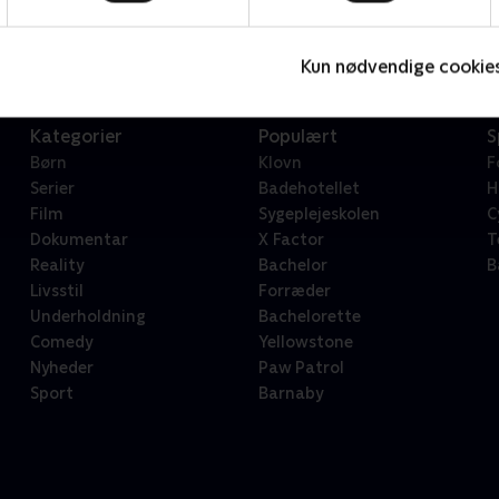
Kun nødvendige cookie
Kategorier
Populært
S
Børn
Klovn
F
Serier
Badehotellet
H
Film
Sygeplejeskolen
C
Dokumentar
X Factor
T
Reality
Bachelor
B
Livsstil
Forræder
Underholdning
Bachelorette
Comedy
Yellowstone
Nyheder
Paw Patrol
Sport
Barnaby