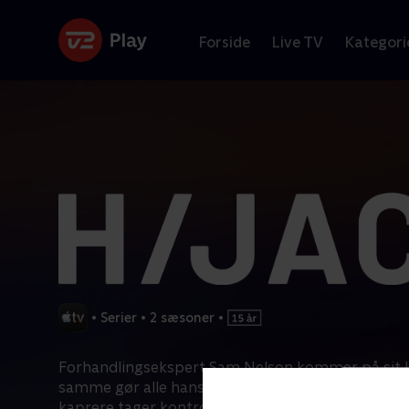
Forside
Live TV
Kategori
•
Serier
•
2 sæsoner
•
Forhandlingsekspert Sam Nelson kommer på sit li
samme gør alle hans medpassagerer – efter at e
kaprere tager kontrollen. Sam afprøver alle træk i