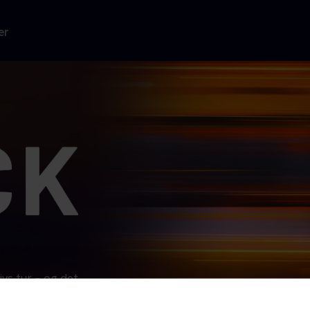
er
vs tur – og det
n gruppe
 sin drejebog