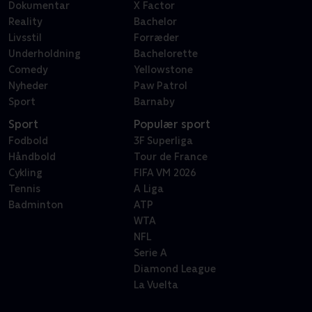
Dokumentar
X Factor
Reality
Bachelor
Livsstil
Forræder
Underholdning
Bachelorette
Comedy
Yellowstone
Nyheder
Paw Patrol
Sport
Barnaby
Sport
Populær sport
Fodbold
3F Superliga
Håndbold
Tour de France
Cykling
FIFA VM 2026
Tennis
A Liga
Badminton
ATP
WTA
NFL
Serie A
Diamond League
La Vuelta