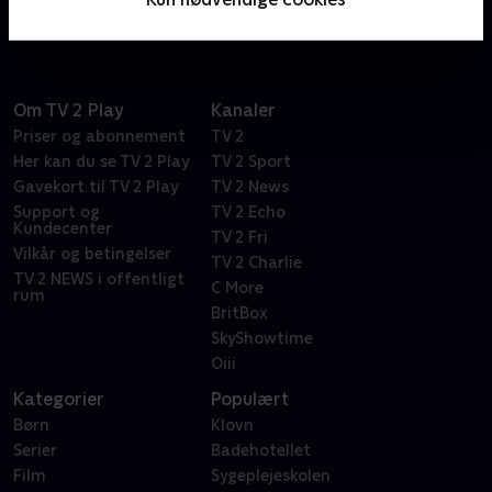
Om TV 2 Play
Kanaler
Priser og abonnement
TV 2
Her kan du se TV 2 Play
TV 2 Sport
Gavekort til TV 2 Play
TV 2 News
Support og
TV 2 Echo
Kundecenter
TV 2 Fri
Vilkår og betingelser
TV 2 Charlie
TV 2 NEWS i offentligt
C More
rum
BritBox
SkyShowtime
Oiii
Kategorier
Populært
Børn
Klovn
Serier
Badehotellet
Film
Sygeplejeskolen