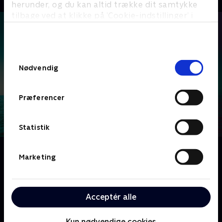
herunder, og du kan altid trække dit samtykke
tilbage ved at klikke på ’Cookie-indstillinger’ i
bunden af siden. Læs mere om hvordan TV 2
behandler dine oplysninger i
TV 2s privatlivspolitik
.
Samtykkevalg
Nødvendig
Præferencer
Statistik
Om Helgoland 513
Marketing
I 2036, efter at en dommedag har kastet verden ud i
kaos, bliver Tysklands eneste ø Helgoland
menneskehedens sidste tilflugtssted. Et isoleret
Acceptér alle
samfund af overlevende opstår med et totalitært
styre, som dikterer, at der højst må være 513
Kun nødvendige cookies
mennesker.