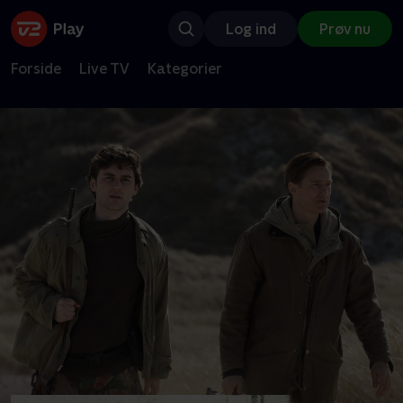
Log ind
Prøv nu
Forside
Live TV
Kategorier