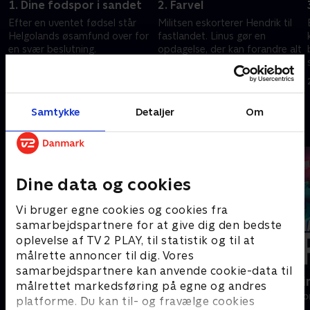
1. Dine fodspor i sandet
2. Farvel
Efter en uventet fødsel står
Militsen eskorterer Hendrik til
Helgolands øsamfund over for
fastlandet. Linus gør en
en svær beslutning.
opdagelse, der kan forandre alt
24. juni 2024 • 53 min
24. juni 2024 • 45 min
Samtykke
Detaljer
Om
Andre så også
Dine data og cookies
Vi bruger egne cookies og cookies fra
samarbejdspartnere for at give dig den bedste
oplevelse af TV 2 PLAY, til statistik og til at
målrette annoncer til dig. Vores
samarbejdspartnere kan anvende cookie-data til
Margrete den Første
Happy fucki
målrettet markedsføring på egne og andres
Drama • 1 sæsoner
Drama • 1 sæso
platforme. Du kan til- og fravælge cookies