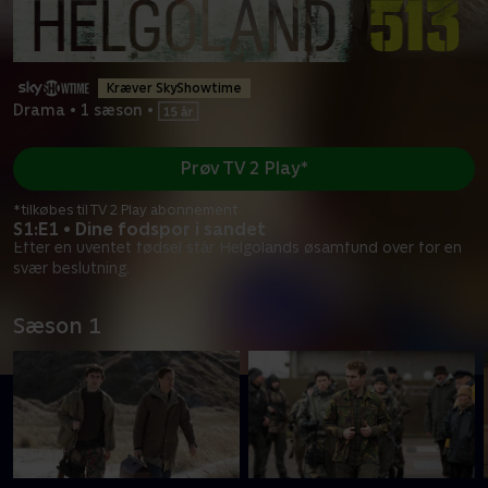
Kræver SkyShowtime
Drama
•
1 sæson
•
Prøv TV 2 Play*
*tilkøbes til TV 2 Play abonnement
S1:E1 • Dine fodspor i sandet
Efter en uventet fødsel står Helgolands øsamfund over for en
svær beslutning.
Sæson 1