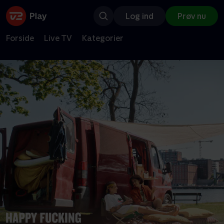
Log ind
Prøv nu
Forside
Live TV
Kategorier