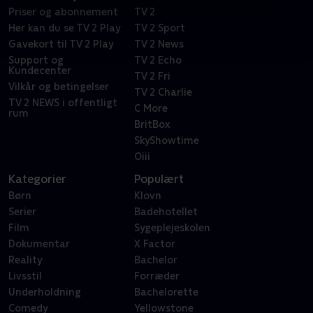
Priser og abonnement
TV 2
Her kan du se TV 2 Play
TV 2 Sport
Gavekort til TV 2 Play
TV 2 News
Support og
TV 2 Echo
Kundecenter
TV 2 Fri
Vilkår og betingelser
TV 2 Charlie
TV 2 NEWS i offentligt
C More
rum
BritBox
SkyShowtime
Oiii
Kategorier
Populært
Børn
Klovn
Serier
Badehotellet
Film
Sygeplejeskolen
Dokumentar
X Factor
Reality
Bachelor
Livsstil
Forræder
Underholdning
Bachelorette
Comedy
Yellowstone