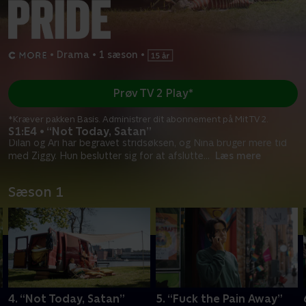
•
Drama
•
1 sæson
•
Prøv TV 2 Play*
*Kræver pakken Basis. Administrer dit abonnement på Mit TV 2.
S1:E4 • “Not Today, Satan”
Dilan og Ari har begravet stridsøksen, og Nina bruger mere tid
med Ziggy. Hun beslutter sig for at afslutte
...
Læs mere
Sæson 1
4. “Not Today, Satan”
5. “Fuck the Pain Away”