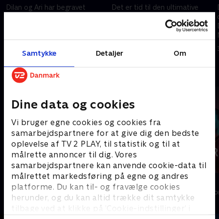
Dilan og Ari har begravet
Det er tid til den ultimative
stridsøksen, og Nina bruger
fest, ugens højdepunkt! Dilan
mere tid med Ziggy. Hun
vil blive hjemme, men Ari, Nina
beslutter sig for at afslutte
og vennerne får overtalt ham
forholdet til Sascha.
til at tage med.
31. juli 2024 • 20 min
31. juli 2024 • 16 min
Samtykke
Detaljer
Om
Andre så også
Dine data og cookies
Vi bruger egne cookies og cookies fra
samarbejdspartnere for at give dig den bedste
oplevelse af TV 2 PLAY, til statistik og til at
målrette annoncer til dig. Vores
samarbejdspartnere kan anvende cookie-data til
målrettet markedsføring på egne og andres
Hånden på hjertet
Dark Horse
platforme. Du kan til- og fravælge cookies
Drama • 1 sæsoner
Drama • 1 sæso
herunder, og du kan altid trække dit samtykke
tilbage ved at klikke på ’Cookie-indstillinger’ i
bunden af siden. Læs mere om hvordan TV 2