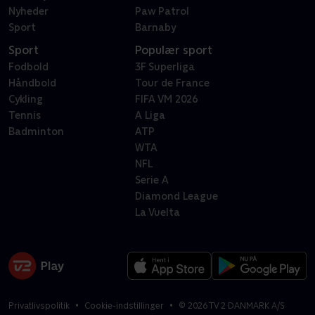
Nyheder
Paw Patrol
Sport
Barnaby
Sport
Populær sport
Fodbold
3F Superliga
Håndbold
Tour de France
Cykling
FIFA VM 2026
Tennis
A Liga
Badminton
ATP
WTA
NFL
Serie A
Diamond League
La Vuelta
Privatlivspolitik
Cookie-indstillinger
©
2026
TV 2 DANMARK A/S