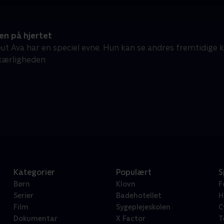
n på hjertet
ut Ava har en speciel evne. Hun kan se andres fremtidige kæ
kærligheden
Kategorier
Populært
S
Børn
Klovn
F
Serier
Badehotellet
H
Film
Sygeplejeskolen
C
Dokumentar
X Factor
T