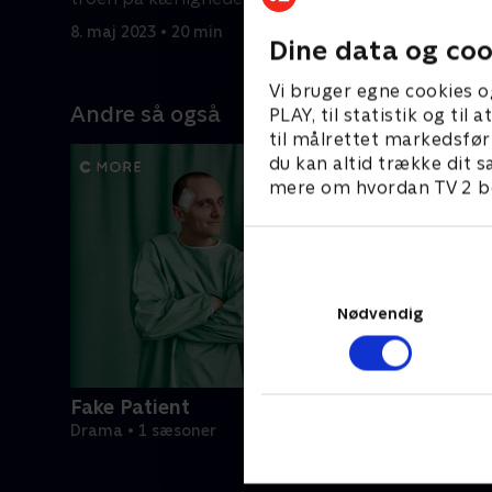
for at bl
8. maj 2023 • 20 min
8. maj 202
Dine data og coo
Vi bruger egne cookies o
Andre så også
PLAY, til statistik og ti
til målrettet markedsfør
du kan altid trække dit s
mere om hvordan TV 2 be
Nødvendig
Fake Patient
Drama • 1 sæsoner