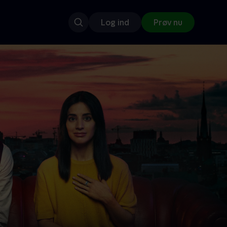
Log ind
Prøv nu