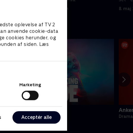
usikk
8. maj 2023 • 22 min
8. maj
edste oplevelse af TV 2
e kan anvende cookie-data
ge cookies herunder, og
 bunden af siden. Læs
Marketing
appy fucking Pride
Anke
rama • 1 sæsoner
Drama 
s
Acceptér alle