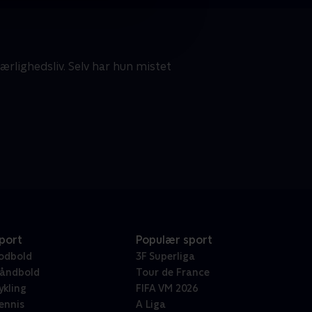
rlighedsliv. Selv har hun mistet
port
Populær sport
odbold
3F Superliga
åndbold
Tour de France
ykling
FIFA VM 2026
ennis
A Liga