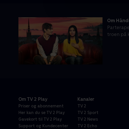
Om Hånde
Parterape
troen på 
Om TV 2 Play
Kanaler
Priser og abonnement
TV 2
Her kan du se TV 2 Play
TV 2 Sport
Gavekort til TV 2 Play
TV 2 News
Support og Kundecenter
TV 2 Echo