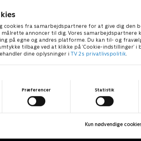
ive af med ham
efterspurgte råd
3 • 21 min
8. maj 2023 • 21 min
kies
g cookies fra samarbejdspartnere for at give dig den b
l at målrette annoncer til dig. Vores samarbejdspartner
ing på egne og andres platforme. Du kan til- og fravæl
amtykke tilbage ved at klikke på ’Cookie-indstillinger’ i
handler dine oplysninger i
TV 2s privatlivspolitik
.
Samtykkevalg
Præferencer
Statistik
Natrytterne
H
Drama • 1 sæsoner
D
Kun nødvendige cookie