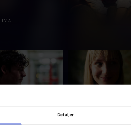
 TV 2.
de 2
3. Episode 3
er ind på
Ava synes, det går alt for st
Detaljer
tagelsen. Ava får det
mellem hende og John og vi
ed at holde følelserne
lidt igen. Så træder Markus ti
 tyr til drastiske metoder
give John nogle velmenend