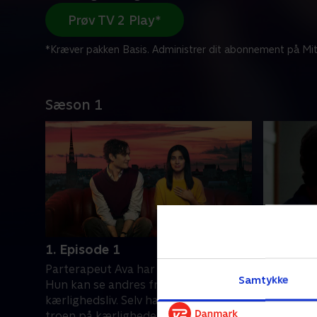
Prøv TV 2 Play*
*Kræver pakken Basis. Administrer dit abonnement på Mit
Sæson 1
1. Episode 1
2. Episo
Parterapeut Ava har en speciel evne.
John flytt
Samtykke
Hun kan se andres fremtidige
terapimod
kærlighedsliv. Selv har hun mistet
sværere m
troen på kærligheden
tilbage og