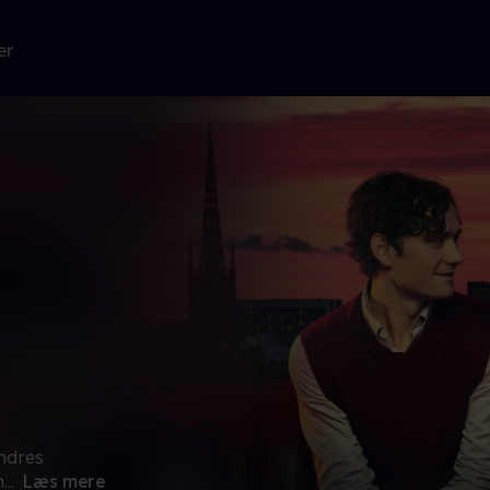
er
andres
n
...
Læs mere