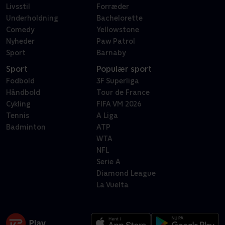
Livsstil
Forræder
Underholdning
Bachelorette
Comedy
Yellowstone
Nyheder
Paw Patrol
Sport
Barnaby
Sport
Populær sport
Fodbold
3F Superliga
Håndbold
Tour de France
Cykling
FIFA VM 2026
Tennis
A Liga
Badminton
ATP
WTA
NFL
Serie A
Diamond League
La Vuelta