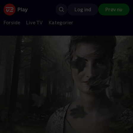
Log ind
Prøv nu
Forside
Live TV
Kategorier