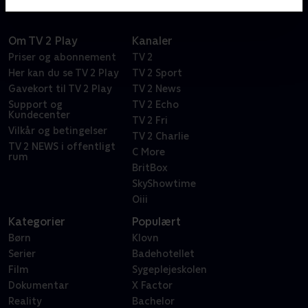
Om TV 2 Play
Kanaler
Priser og abonnement
TV 2
Her kan du se TV 2 Play
TV 2 Sport
Gavekort til TV 2 Play
TV 2 News
Support og
TV 2 Echo
Kundecenter
TV 2 Fri
Vilkår og betingelser
TV 2 Charlie
TV 2 NEWS i offentligt
C More
rum
BritBox
SkyShowtime
Oiii
Kategorier
Populært
Børn
Klovn
Serier
Badehotellet
Film
Sygeplejeskolen
Dokumentar
X Factor
Reality
Bachelor