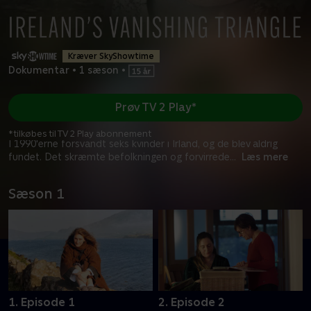
Kræver SkyShowtime
Dokumentar
•
1 sæson
•
Prøv TV 2 Play*
*tilkøbes til TV 2 Play abonnement
I 1990'erne forsvandt seks kvinder i Irland, og de blev aldrig
fundet. Det skræmte befolkningen og forvirrede
...
Læs mere
Sæson 1
1. Episode 1
2. Episode 2