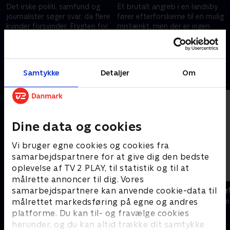
Det irske politi, samfund og
Et brutalt angreb i en landsby
journalister søger svar, da flere
fører efterforskerne til en mulig
kvinder forsvinder. Frygten for,
mistænkt, men der er ingen
at en seriemorder er på spil,
sikre svar. 30 år senere
stiger.
fremlægger en retsmediciner
11. januar 2024 • 46 min
11. januar 2024 • 50 min
en teori
Samtykke
Detaljer
Om
Andre så også
Dine data og cookies
Vi bruger egne cookies og cookies fra
samarbejdspartnere for at give dig den bedste
oplevelse af TV 2 PLAY, til statistik og til at
målrette annoncer til dig. Vores
Kim Kanonarm og rejsen mod
Bergman - et 
samarbejdspartnere kan anvende cookie-data til
verdensrekorden
målrettet markedsføring på egne og andres
2018 • Dokument
2021 • Dokumentar • 1 t. 36 min
platforme. Du kan til- og fravælge cookies
herunder, og du kan altid trække dit samtykke