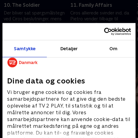
10. The Soldier
11. Family Affairs
Der bliver sat spørgsmålstegn
Ciros allierede svinder ind, da
ved Ciros beslutninger, mens
Pietro vender tilbage til
han presser Patrizia for at
magten, og Genny og Azzurra
finde Pietros skjulested.
forbereder sig på at blive gift.
1. april 2026 • 45 min
1. april 2026 • 45 min
Samtykke
Detaljer
Om
Andre så også
Dine data og cookies
Vi bruger egne cookies og cookies fra
samarbejdspartnere for at give dig den bedste
oplevelse af TV 2 PLAY, til statistik og til at
målrette annoncer til dig. Vores
samarbejdspartnere kan anvende cookie-data til
Konflikt
Top Dog
målrettet markedsføring på egne og andres
Krimi & Spænding • 1 sæsoner
Krimi & Spændi
platforme. Du kan til- og fravælge cookies