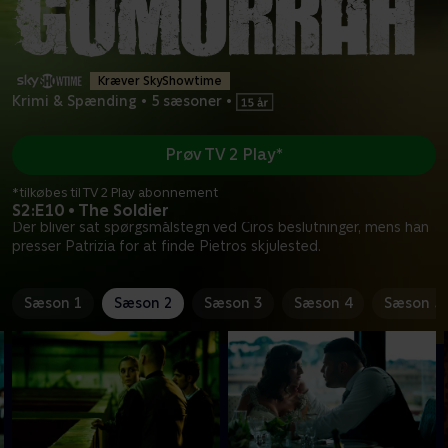
Kræver SkyShowtime
Krimi & Spænding
•
5 sæsoner
•
Prøv TV 2 Play*
*tilkøbes til TV 2 Play abonnement
S2:E10 • The Soldier
Der bliver sat spørgsmålstegn ved Ciros beslutninger, mens han
presser Patrizia for at finde Pietros skjulested.
Sæson 1
Sæson 2
Sæson 3
Sæson 4
Sæson 5