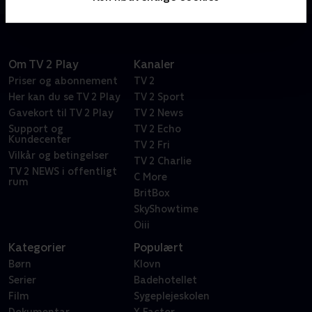
Om TV 2 Play
Kanaler
Priser og abonnement
TV 2
Her kan du se TV 2 Play
TV 2 Sport
Gavekort til TV 2 Play
TV 2 News
Support og
TV 2 Echo
Kundecenter
TV 2 Fri
Vilkår og betingelser
TV 2 Charlie
TV 2 NEWS i offentligt
C More
rum
BritBox
SkyShowtime
Oiii
Kategorier
Populært
Børn
Klovn
Serier
Badehotellet
Film
Sygeplejeskolen