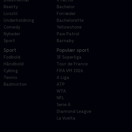
Dokumentar
X Factor
Reality
Bachelor
Livsstil
Forræder
Underholdning
Bachelorette
Comedy
Yellowstone
Nyheder
Paw Patrol
Sport
Barnaby
Sport
Populær sport
Fodbold
3F Superliga
Håndbold
Tour de France
Cykling
FIFA VM 2026
Tennis
A Liga
Badminton
ATP
WTA
NFL
Serie A
Diamond League
La Vuelta