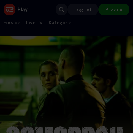
Log ind
Prøv nu
Forside
Live TV
Kategorier