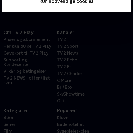
Kun nødvendige cookies
langt de er villige til at gå.
Om TV 2 Play
Kanaler
Priser og abonnement
TV 2
Her kan du se TV 2 Play
TV 2 Sport
Gavekort til TV 2 Play
TV 2 News
Support og
TV 2 Echo
Kundecenter
TV 2 Fri
Vilkår og betingelser
TV 2 Charlie
TV 2 NEWS i offentligt
C More
rum
BritBox
SkyShowtime
Oiii
Kategorier
Populært
Børn
Klovn
Serier
Badehotellet
Film
Sygeplejeskolen