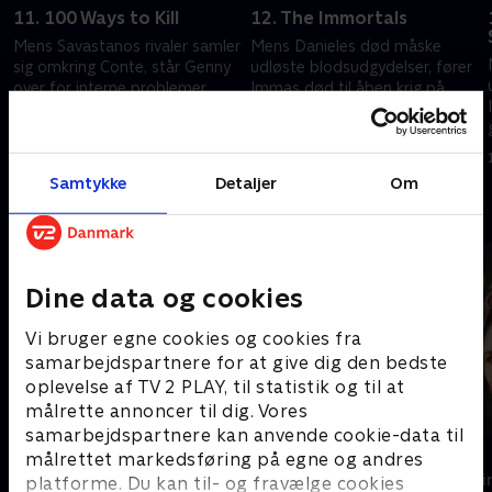
11. 100 Ways to Kill
12. The Immortals
Mens Savastanos rivaler samler
Mens Danieles død måske
sig omkring Conte, står Genny
udløste blodsudgydelser, fører
over for interne problemer.
Immas død til åben krig på
gaderne.
1. april 2026 • 49 min
1. april 2026 • 47 min
Samtykke
Detaljer
Om
Andre så også
Dine data og cookies
Vi bruger egne cookies og cookies fra
samarbejdspartnere for at give dig den bedste
oplevelse af TV 2 PLAY, til statistik og til at
målrette annoncer til dig. Vores
samarbejdspartnere kan anvende cookie-data til
From
Top Dog
målrettet markedsføring på egne og andres
Krimi & Spænding • 4 sæsoner
Krimi & Spændi
platforme. Du kan til- og fravælge cookies