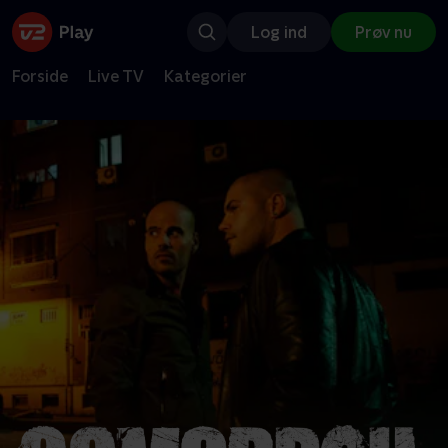
Log ind
Prøv nu
Forside
Live TV
Kategorier