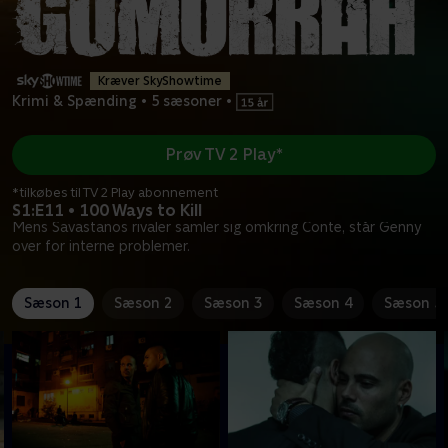
Kræver SkyShowtime
Krimi & Spænding
•
5 sæsoner
•
Prøv TV 2 Play*
*tilkøbes til TV 2 Play abonnement
S1:E11 • 100 Ways to Kill
Mens Savastanos rivaler samler sig omkring Conte, står Genny
over for interne problemer.
Sæson 1
Sæson 2
Sæson 3
Sæson 4
Sæson 5