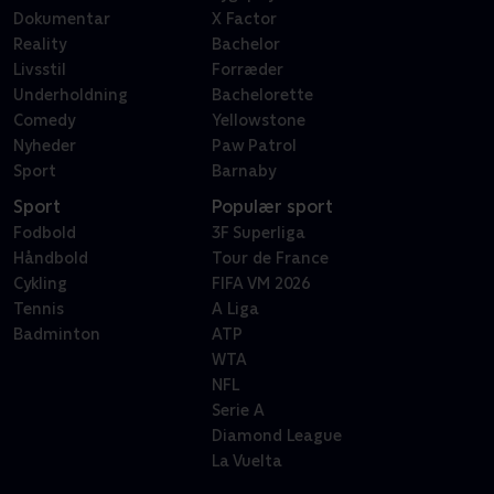
Dokumentar
X Factor
Reality
Bachelor
Livsstil
Forræder
Underholdning
Bachelorette
Comedy
Yellowstone
Nyheder
Paw Patrol
Sport
Barnaby
Sport
Populær sport
Fodbold
3F Superliga
Håndbold
Tour de France
Cykling
FIFA VM 2026
Tennis
A Liga
Badminton
ATP
WTA
NFL
Serie A
Diamond League
La Vuelta