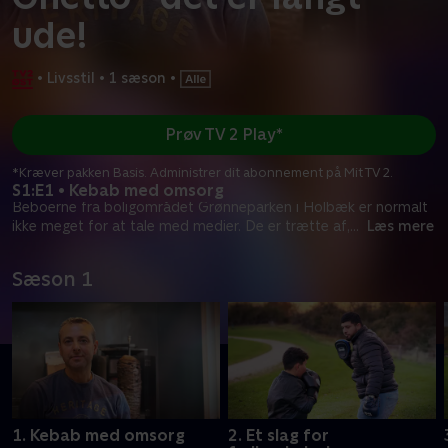
ude!
•
Livsstil
•
1 sæson
•
Prøv TV 2 Play*
*Kræver pakken Basis. Administrer dit abonnement på Mit TV 2.
S1:E1 • Kebab med omsorg
Beboerne fra boligområdet Grønneparken i Holbæk er normalt
ikke meget for at tale med medier. De er trætte af,
...
Læs mere
Sæson 1
1. Kebab med omsorg
2. Et slag for