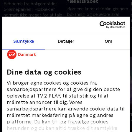
fællesskabet
Beboerne fra boligområdet
Børnene lærer disciplin gennem
Grønneparken i Holbæk er
boksning, og de ældre skal
normalt ikke meget for at tale
have en petanquebane i
med medier. De er trætte af,
Grønneparken. Alle sejl bliver
at deres hjem bliver kaldt for
5. december 2024 • 17 min
sat ind på at vende udviklingen.
en ghetto
12. december 2024 • 18 min
.
Samtykke
Detaljer
Om
Andre så også
Dine data og cookies
Vi bruger egne cookies og cookies fra
samarbejdspartnere for at give dig den bedste
oplevelse af TV 2 PLAY, til statistik og til at
målrette annoncer til dig. Vores
samarbejdspartnere kan anvende cookie-data til
Jul på slottet - Warwick
Julelys for m
målrettet markedsføring på egne og andres
2020 • Livsstil • 46 min
2022 • Livsstil •
platforme. Du kan til- og fravælge cookies
herunder, og du kan altid trække dit samtykke