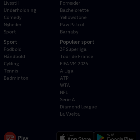
Livsstil
Forræder
Underholdning
Bachelorette
Comedy
Yellowstone
Nyheder
Paw Patrol
Sport
Barnaby
Sport
Populær sport
Fodbold
3F Superliga
Håndbold
Tour de France
Cykling
FIFA VM 2026
Tennis
A Liga
Badminton
ATP
WTA
NFL
Serie A
Diamond League
La Vuelta