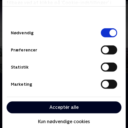
tilbage ved at klikke på ’Cookie-indstillinger’ i
bunden af siden. Læs mere om hvordan TV 2
behandler dine oplysninger i
TV 2s privatlivspolitik
.
Samtykkevalg
Nødvendig
Præferencer
Statistik
Om Ghetto - det er langt ude!
Marketing
Beboerne fra Grønneparken i Holbæk er trætte af at
blive kaldt for et ghetto-område. I flere år har både
kommunen, boligselskabet og ikke mindst beboerne,
Acceptér alle
kæmpet for at vende udviklingen. Nu vil de én gang
for alle af med det blakkede ry
Kun nødvendige cookies