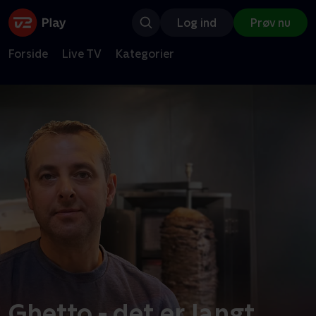
Log ind
Prøv nu
Forside
Live TV
Kategorier
Ghetto - det er langt