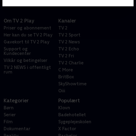
Om TV 2 Play
Kanaler
Priser og abonnement
TV 2
Her kan du se TV 2 Play
TV 2 Sport
Gavekort til TV 2 Play
TV 2 News
Support og
TV 2 Echo
Kundecenter
TV 2 Fri
Vilkår og betingelser
TV 2 Charlie
TV 2 NEWS i offentligt
C More
rum
BritBox
SkyShowtime
Oiii
Kategorier
Populært
Børn
Klovn
Serier
Badehotellet
Film
Sygeplejeskolen
Dokumentar
X Factor
Reality
Bachelor