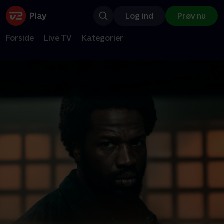
Log ind
Prøv nu
Forside
Live TV
Kategorier