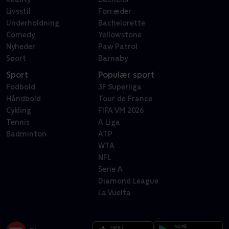
Livsstil
Forræder
Underholdning
Bachelorette
Comedy
Yellowstone
Nyheder
Paw Patrol
Sport
Barnaby
Sport
Populær sport
Fodbold
3F Superliga
Håndbold
Tour de France
Cykling
FIFA VM 2026
Tennis
A Liga
Badminton
ATP
WTA
NFL
Serie A
Diamond League
La Vuelta