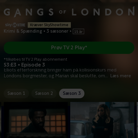
Kræver SkyShowtime
Krimi & Spænding
•
3 sæsoner
•
Prøv TV 2 Play*
*tilkøbes til TV 2 Play abonnement
S3:E3 • Episode 3
Elliots efterforskning bringer ham på kollisionskurs med
Londons borgmester, og Marian skal beslutte, om
...
Læs mere
Sæson 1
Sæson 2
Sæson 3