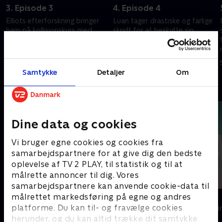
3. Episode 3
4. Episode 4
Elliots efterforskning bringer
Luan tager drastiske og farlige
ham på kollisionskurs med
skridt for at beskytte sin
Londons borgmester, og
familie, og Elliot afdækker en
Marian skal beslutte, om hun vil
ny del af mysteriet om piggene
genforenes med sin familie
21. april 2025 • 47 min
28. april 2025 • 45 min
Samtykke
Detaljer
Om
Andre så også
Dine data og cookies
Vi bruger egne cookies og cookies fra
samarbejdspartnere for at give dig den bedste
oplevelse af TV 2 PLAY, til statistik og til at
målrette annoncer til dig. Vores
samarbejdspartnere kan anvende cookie-data til
målrettet markedsføring på egne og andres
Top Dog
The Au Pair
platforme. Du kan til- og fravælge cookies
Krimi & Spænding • 1 sæsoner
Krimi & Spændi
herunder, og du kan altid trække dit samtykke