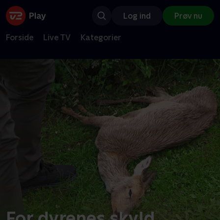
Log ind
Prøv nu
Forside
Live TV
Kategorier
For dyrenes skyld