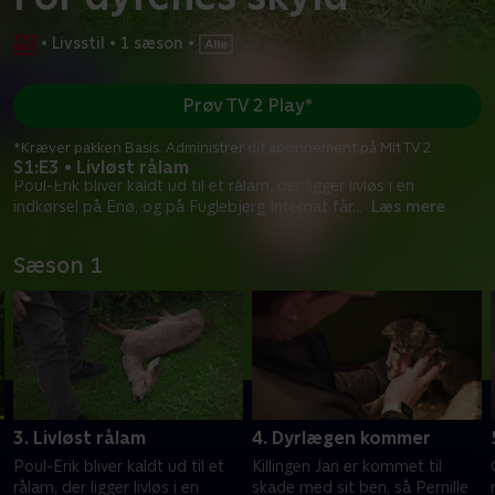
•
Livsstil
•
1 sæson
•
Prøv TV 2 Play*
*Kræver pakken Basis. Administrer dit abonnement på Mit TV 2.
S1:E3 • Livløst rålam
Poul-Erik bliver kaldt ud til et rålam, der ligger livløs i en
indkørsel på Enø, og på Fuglebjerg Internat får
...
Læs mere
Sæson 1
3. Livløst rålam
4. Dyrlægen kommer
Poul-Erik bliver kaldt ud til et
Killingen Jan er kommet til
rålam, der ligger livløs i en
skade med sit ben, så Pernille