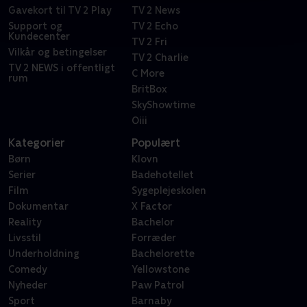
Gavekort til TV 2 Play
TV 2 News
Support og
TV 2 Echo
Kundecenter
TV 2 Fri
Vilkår og betingelser
TV 2 Charlie
TV 2 NEWS i offentligt
C More
rum
BritBox
SkyShowtime
Oiii
Kategorier
Populært
Børn
Klovn
Serier
Badehotellet
Film
Sygeplejeskolen
Dokumentar
X Factor
Reality
Bachelor
Livsstil
Forræder
Underholdning
Bachelorette
Comedy
Yellowstone
Nyheder
Paw Patrol
Sport
Barnaby