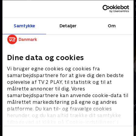
indkørsel på Enø, og på
fra Fuglebjerg Internat tilkalder
Fuglebjerg Internat får Pernille
dyrlægen. Makkerparret Mette
indleveret ni killinger.
og Dorthe besøger en gammel
23. september 2025 • 8 min
30. september 2025 • 9 min
kending.
Samtykke
Detaljer
Om
Andre så også
Dine data og cookies
Vi bruger egne cookies og cookies fra
samarbejdspartnere for at give dig den bedste
oplevelse af TV 2 PLAY, til statistik og til at
målrette annoncer til dig. Vores
samarbejdspartnere kan anvende cookie-data til
målrettet markedsføring på egne og andres
Hund søger hjem
Jul på slott
platforme. Du kan til- og fravælge cookies
Livsstil • 1 sæsoner
2020 • Livsstil •
herunder, og du kan altid trække dit samtykke
tilbage ved at klikke på ’Cookie-indstillinger’ i
bunden af siden. Læs mere om hvordan TV 2
behandler dine oplysninger i