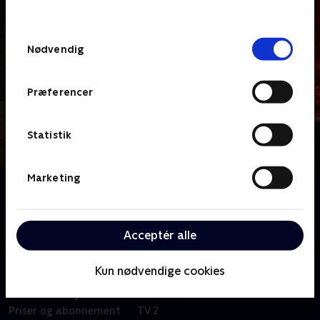
behandler dine oplysninger i
TV 2s privatlivspolitik
.
Samtykkevalg
Nødvendig
Præferencer
Statistik
Marketing
Om Foodie Love
To gastronomielskere indser, at kærlighed, ligesom
madlavning, kræver et spring ud i det ukendte
Acceptér alle
Kun nødvendige cookies
Om TV 2 Play
Kanaler
Priser og abonnement
TV 2