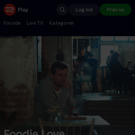
Log ind
Prøv nu
Forside
Live TV
Kategorier
Foodie Love