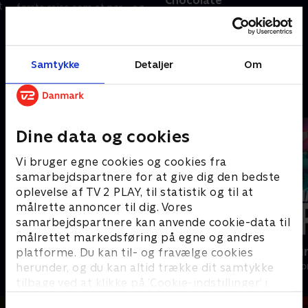
Chocolate
t
første rejse som et par - og
På trods af smerten må hun
deres første skuffelse
forlade ham, for at gamle sår
24. juli 2023 • 31 min
kan heles. .
Samtykke
Detaljer
Om
31. juli 2023 • 47 min
Andre så også
Dine data og cookies
Vi bruger egne cookies og cookies fra
samarbejdspartnere for at give dig den bedste
oplevelse af TV 2 PLAY, til statistik og til at
målrette annoncer til dig. Vores
samarbejdspartnere kan anvende cookie-data til
målrettet markedsføring på egne og andres
Dansegarderoben
Happy fucki
platforme. Du kan til- og fravælge cookies
herunder, og du kan altid trække dit samtykke
Drama • 1 sæsoner
Drama • 1 sæso
tilbage ved at klikke på ’Cookie-indstillinger’ i
bunden af siden. Læs mere om hvordan TV 2