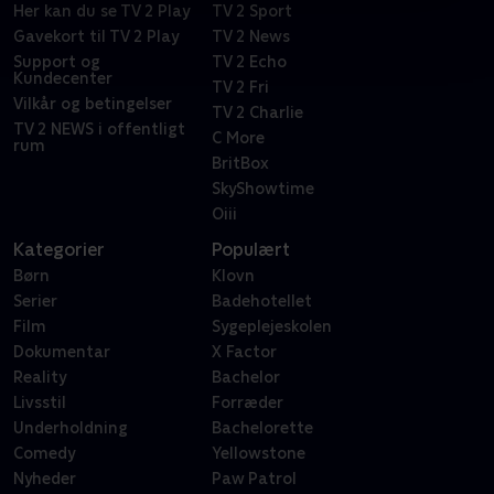
Her kan du se TV 2 Play
TV 2 Sport
Gavekort til TV 2 Play
TV 2 News
Support og
TV 2 Echo
Kundecenter
TV 2 Fri
Vilkår og betingelser
TV 2 Charlie
TV 2 NEWS i offentligt
C More
rum
BritBox
SkyShowtime
Oiii
Kategorier
Populært
Børn
Klovn
Serier
Badehotellet
Film
Sygeplejeskolen
Dokumentar
X Factor
Reality
Bachelor
Livsstil
Forræder
Underholdning
Bachelorette
Comedy
Yellowstone
Nyheder
Paw Patrol