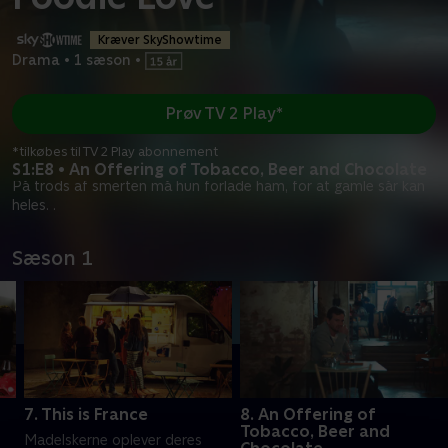
Kræver SkyShowtime
Drama
•
1 sæson
•
Prøv TV 2 Play*
*tilkøbes til TV 2 Play abonnement
S1:E8 • An Offering of Tobacco, Beer and Chocolate
På trods af smerten må hun forlade ham, for at gamle sår kan
heles. .
Sæson 1
t
7. This is France
8. An Offering of
Tobacco, Beer and
Madelskerne oplever deres