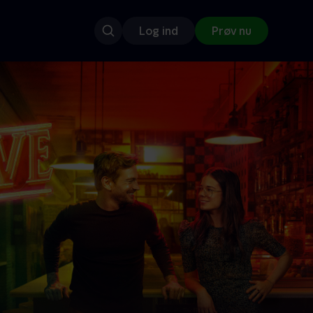
Log ind
Prøv nu