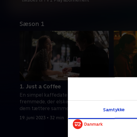
*tilkøbes til TV 2 Play abonnement
Sæson 1
1. Just a Coffee
2. Break
En simpel kaffedate mellem to
En eksotis
fremmede, der elsker mad, bringer
vække skj
dem tættere sammen
nummer t
Samtykke
19. juni 2023 • 32 min
19. juni 20