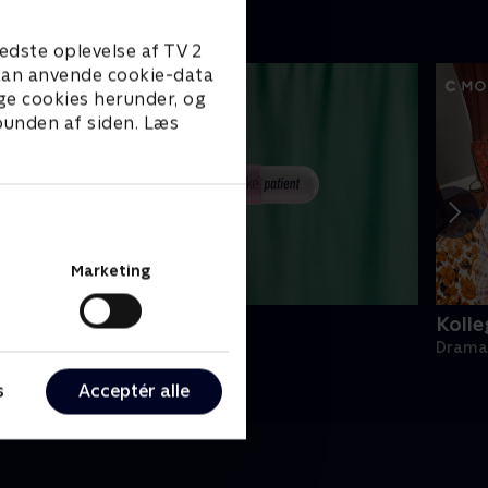
edste oplevelse af TV 2
e kan anvende cookie-data
ge cookies herunder, og
 bunden af siden. Læs
Marketing
ake Patient
Kolle
rama • 1 sæsoner
Drama 
s
Acceptér alle