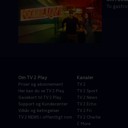
To gastro
Om TV 2 Play
Kanaler
Priser og abonnement
TV 2
Her kan du se TV 2 Play
TV 2 Sport
Gavekort til TV 2 Play
TV 2 News
Support og Kundecenter
TV 2 Echo
Vilkår og betingelser
TV 2 Fri
TV 2 NEWS i offentligt rum
TV 2 Charlie
C More