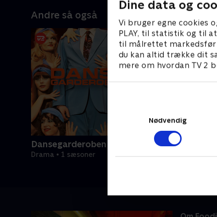
Dine data og coo
Andre så også
Vi bruger egne cookies o
PLAY, til statistik og ti
til målrettet markedsfør
du kan altid trække dit s
mere om hvordan TV 2 be
Nødvendig
Dansegarderoben
Drama • 1 sæsoner
Om Foodi