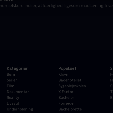
nomielskere indser, at kærlighed, ligesom madlavning, kræv
Kategorier
Populært
S
Børn
Klovn
F
Serier
Badehotellet
H
Film
Sygeplejeskolen
C
Dokumentar
X Factor
T
Reality
Bachelor
B
Livsstil
Forræder
Underholdning
Bachelorette