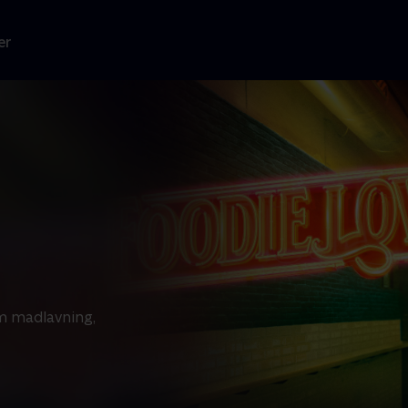
er
om madlavning,