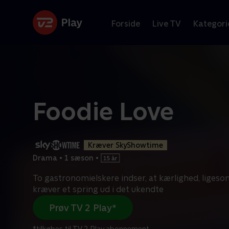
Forside
Live TV
Kategori
Foodie Love
Kræver SkyShowtime
Drama
•
1 sæson
•
To gastronomielskere indser, at kærlighed, liges
kræver et spring ud i det ukendte
Prøv TV 2 Play*