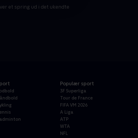
er et spring ud i det ukendte
port
Populær sport
odbold
3F Superliga
åndbold
Tour de France
ykling
FIFA VM 2026
ennis
A Liga
adminton
ATP
WTA
NFL