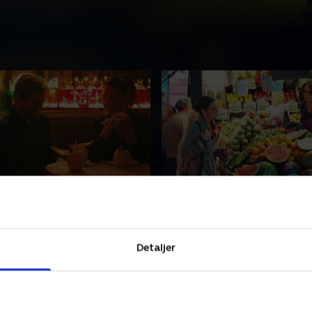
fast in Kentucky
3. Proust's Gyoza
k cocktail eller to kan
Da date nummer tre vækker
ulte ønsker på date
tidligere spøgelser fra forti
o, men seks er for mange
stadig ikke tid til første kys. 
Detaljer
23 • 33 min
26. juni 2023 • 36 min