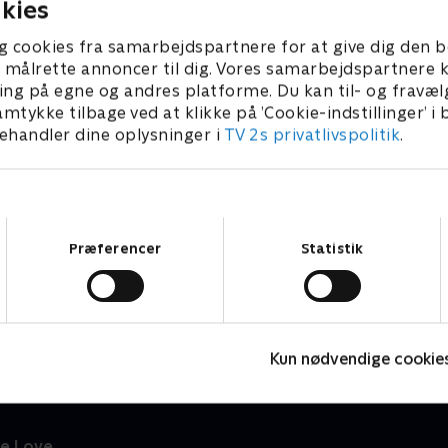
kies
g cookies fra samarbejdspartnere for at give dig den b
l at målrette annoncer til dig. Vores samarbejdspartner
ing på egne og andres platforme. Du kan til- og fravæl
amtykke tilbage ved at klikke på ’Cookie-indstillinger’ i
handler dine oplysninger i
TV 2s privatlivspolitik
.
Samtykkevalg
Præferencer
Statistik
Happy fucking Pride
F
Drama • 1 sæsoner
D
Kun nødvendige cookie
e Love