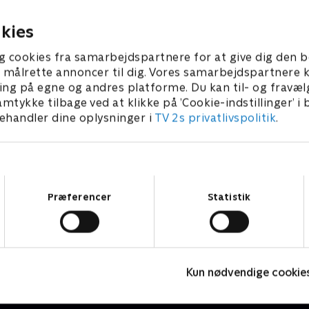
diagnose.
2026 • 21 min
22. marts 2026 • 21 min
kies
g cookies fra samarbejdspartnere for at give dig den b
l at målrette annoncer til dig. Vores samarbejdspartner
ing på egne og andres platforme. Du kan til- og fravæl
amtykke tilbage ved at klikke på ’Cookie-indstillinger’ i
handler dine oplysninger i
TV 2s privatlivspolitik
.
Samtykkevalg
Præferencer
Statistik
Julelys for millioner
F
2022 • Livsstil • 46 min
L
Kun nødvendige cookie