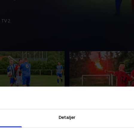
 TV 2.
 eller Ukraine?
3. En for alle
 Ukraine fik hjælp af
Simon får chancen som che
Detaljer
eraterne, så han kunne
mens brormand AP må tage
dere, mens han husede en
som linjedommer. Benjamin
 flugt fra krigen.
en stor frivillig ildsjæl på tr