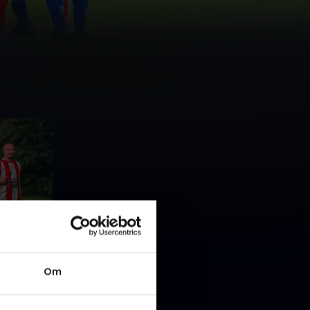
ftræner,
Om
 tjansen
 Mata er
ods af sin