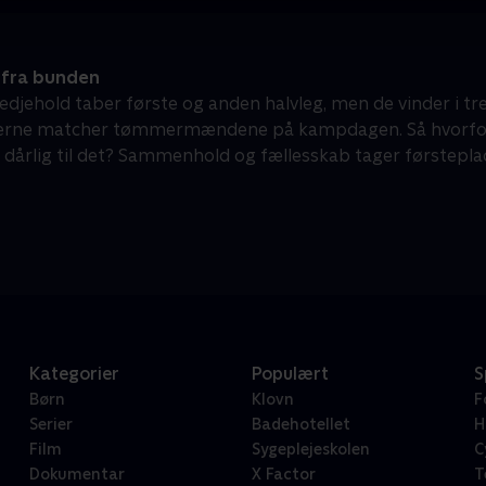
 fra bunden
edjehold taber første og anden halvleg, men de vinder i tred
erne matcher tømmermændene på kampdagen. Så hvorfor s
 dårlig til det? Sammenhold og fællesskab tager førstepla
Kategorier
Populært
S
Børn
Klovn
F
Serier
Badehotellet
H
Film
Sygeplejeskolen
C
Dokumentar
X Factor
T