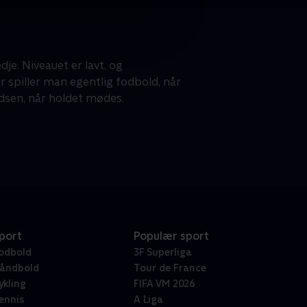
je. Niveauet er lavt, og
piller man egentlig fodbold, når
dsen, når holdet mødes.
port
Populær sport
odbold
3F Superliga
åndbold
Tour de France
ykling
FIFA VM 2026
ennis
A Liga