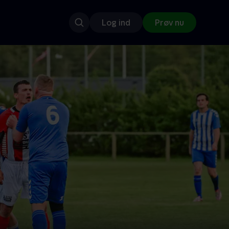
Log ind
Prøv nu