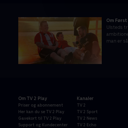
Om Først
Ulsteds tr
ambition
man er så
Om TV 2 Play
Kanaler
Priser og abonnement
TV 2
Her kan du se TV 2 Play
TV 2 Sport
Gavekort til TV 2 Play
TV 2 News
Support og Kundecenter
TV 2 Echo