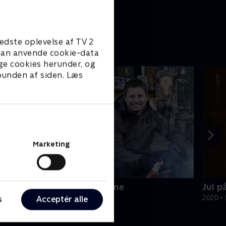
edste oplevelse af TV 2
e kan anvende cookie-data
ge cookies herunder, og
 bunden af siden. Læs
Marketing
antasifulde rum - i is og sne
Jul p
ivsstil • 3 sæsoner
2020 • 
s
Acceptér alle