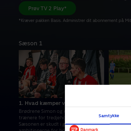
Prøv TV 2 Play*
*Kræver pakken Basis. Administrer dit abonnement på Mit
Sæson 1
1. Hvad kæmper vi for?
2. Ulsted
Brødrene Simon og AP er spillende
Viktor fra
Samtykke
trænere for tredjeholdet i Ulsted.
holdkamm
Sæsonen er skudt i gang, og
spille vi
ambitionerne for holdet er ikke høje.
familie på