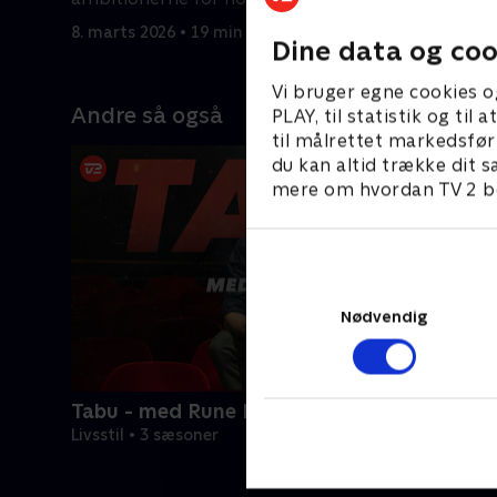
8. marts 2026 • 19 min
15. marts 
Dine data og coo
Vi bruger egne cookies o
Andre så også
PLAY, til statistik og ti
til målrettet markedsfør
du kan altid trække dit s
mere om hvordan TV 2 be
Nødvendig
Tabu - med Rune Klan
Livsstil • 3 sæsoner