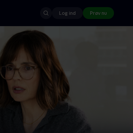
Log ind
Prøv nu