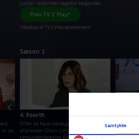
Lucias retsundersøgelse begynder
Prøv TV 2 Play*
*tilkøbes til TV 2 Play abonnement
Sæson 1
4. Fourth
5. Fifth
med
Efter at have opdaget sandheden
Lucía øns
Samtykke
 at se
afpresser Olivio Lucía. Santi og Lucias
sin virks
retsundersøgelse begynder
manipuler