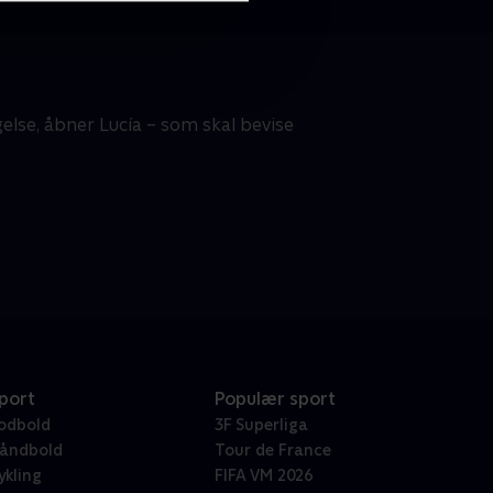
else, åbner Lucía – som skal bevise
port
Populær sport
odbold
3F Superliga
åndbold
Tour de France
ykling
FIFA VM 2026