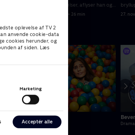
skilsmissebetingelser, aflyser han og
bryllu
Lucía deres bryllup
20. november 2023 • 26 min
27. no
edste oplevelse af TV 2
e kan anvende cookie-data
ge cookies herunder, og
 bunden af siden. Læs
Marketing
e bedste år
Bever
s
Acceptér alle
omedie • 2 sæsoner
Drama 