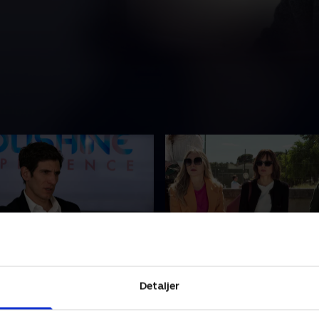
6. Sixth
ker at hvidvaske penge fra
Santi og Lucía står over for
Detaljer
omhed og tager til en
retten. Maite er usikker på s
et auktion
til Santi, og det går skidt me