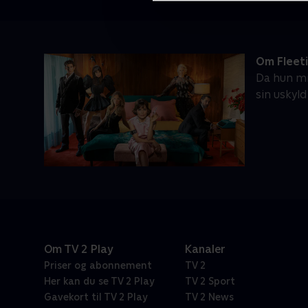
Om Fleeti
Da hun mi
sin uskyl
Om TV 2 Play
Kanaler
Priser og abonnement
TV 2
Her kan du se TV 2 Play
TV 2 Sport
Gavekort til TV 2 Play
TV 2 News