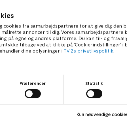
bog. .
r 2023 • 34 min
13. november 2023 • 33 min
kies
g cookies fra samarbejdspartnere for at give dig den b
l at målrette annoncer til dig. Vores samarbejdspartner
ing på egne og andres platforme. Du kan til- og fravæl
amtykke tilbage ved at klikke på ’Cookie-indstillinger’ i
handler dine oplysninger i
TV 2s privatlivspolitik
.
Samtykkevalg
Præferencer
Statistik
Badehotellet
D
Kun nødvendige cookie
Drama • 10 sæsoner
K