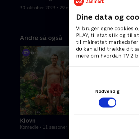
30. oktober 2023 • 29 min
6. novembe
Dine data og coo
Vi bruger egne cookies o
PLAY, til statistik og ti
Andre så også
til målrettet markedsfør
du kan altid trække dit s
mere om hvordan TV 2 be
Nødvendig
Klovn
Komedie • 11 sæsoner