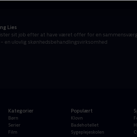
ng Lies
ster sit job efter at have været offer for en sammensværg
d – en ulovlig skønhedsbehandlingsvirksomhed
Kategorier
Populært
S
Børn
Klovn
F
Serier
Badehotellet
H
Film
Sygeplejeskolen
C