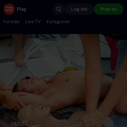
Log ind
Prøv nu
Forside
Live TV
Kategorier