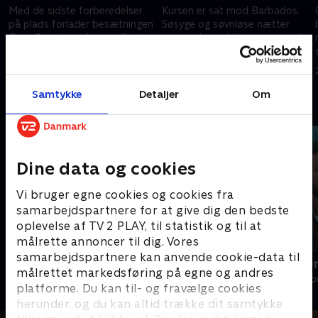
Med de sidste forberedelser
Kursen er sat mod Barbados.
på plads forlader besætningen
Søsyge og søvnløse nætter
Gran Canaria og lægger fast
presser besætningen, mens de
land bag sig. Foran dem venter
finder rytmen om bord.
tre uger på åbent hav.
Hjemme møder Malte Mathias’
11. januar 2026 • 20 min
18. januar 2026 • 22 min
far Erling.
Samtykke
Detaljer
Om
Andre så også
Dine data og cookies
Vi bruger egne cookies og cookies fra
samarbejdspartnere for at give dig den bedste
oplevelse af TV 2 PLAY, til statistik og til at
målrette annoncer til dig. Vores
samarbejdspartnere kan anvende cookie-data til
Hjemme hos Ernst
Min egen ku
målrettet markedsføring på egne og andres
Livsstil • 1 sæsoner
Livsstil • 1 sæs
platforme. Du kan til- og fravælge cookies
herunder, og du kan altid trække dit samtykke