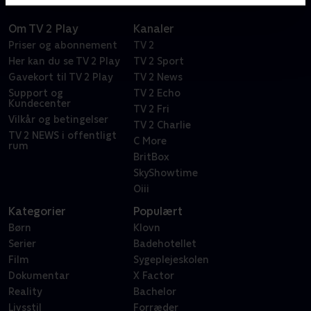
Om TV 2 Play
Kanaler
Priser og abonnement
TV 2
Her kan du se TV 2 Play
TV 2 Sport
Gavekort til TV 2 Play
TV 2 News
Support og
TV 2 Echo
Kundecenter
TV 2 Fri
Vilkår og betingelser
TV 2 Charlie
TV 2 NEWS i offentligt
C More
rum
BritBox
SkyShowtime
Oiii
Kategorier
Populært
Børn
Klovn
Serier
Badehotellet
Film
Sygeplejeskolen
Dokumentar
X Factor
Reality
Bachelor
Livsstil
Forræder