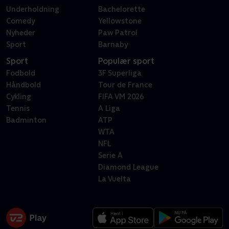
Underholdning
Bachelorette
Comedy
Yellowstone
Nyheder
Paw Patrol
Sport
Barnaby
Sport
Populær sport
Fodbold
3F Superliga
Håndbold
Tour de France
Cykling
FIFA VM 2026
Tennis
A Liga
Badminton
ATP
WTA
NFL
Serie A
Diamond League
La Vuelta