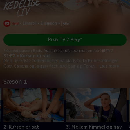
•
Livsstil
•
1 sæson
•
Prøv TV 2 Play*
*Kræver pakken Basis. Administrer dit abonnement på Mit TV 2.
S1:E2 • Kursen er sat
Med de sidste forberedelser på plads forlader besætningen
Gran Canaria og lægger fast land bag sig. Foran
...
Læs mere
Sæson 1
2. Kursen er sat
3. Mellem himmel og hav