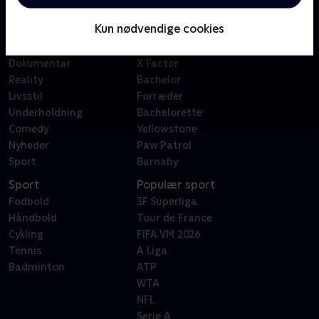
Børn
Klovn
Kun nødvendige cookies
Serier
Badehotellet
Film
Sygeplejeskolen
Dokumentar
X Factor
Reality
Bachelor
Livsstil
Forræder
Underholdning
Bachelorette
Comedy
Yellowstone
Nyheder
Paw Patrol
Sport
Barnaby
Sport
Populær sport
Fodbold
3F Superliga
Håndbold
Tour de France
Cykling
FIFA VM 2026
Tennis
A Liga
Badminton
ATP
WTA
NFL
Serie A