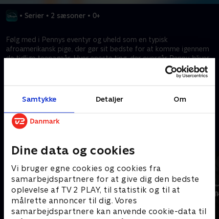
•
Serier
•
2 sæsoner
•
0+
Følg med i Pennys eventyr og uheld som en typisk
afroamerikansk pige, der gør sit bedste for at komme igennem
de tidlige teenageår. Hver eneste ting, der overgår Penny, bliver
uundgåeligt større end livet selv og fyldt med pjank, munterhed
og hjerte.
Samtykke
Detaljer
Om
Kræver tilkøb
Mere indhold fra Disney+
Dine data og cookies
Vi bruger egne cookies og cookies fra
samarbejdspartnere for at give dig den bedste
oplevelse af TV 2 PLAY, til statistik og til at
målrette annoncer til dig. Vores
samarbejdspartnere kan anvende cookie-data til