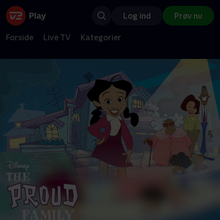
Log ind
Prøv nu
Forside
Live TV
Kategorier