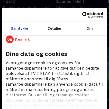
- del 2
Damned - del 1
Falcón fortsætter sin jagt på
Falcón er efter tre måneder
en morder, der lader til at
tilbage i tjenesten for at
kende mørke hemmeligheder
undersøge forretningsmanden
m
om familien Falcón.
Raphael Baenas død.
Samtykke
Detaljer
Om
26. marts 2025 • 45 min
26. marts 2025 • 44 min
Andre så også
Dine data og cookies
Vi bruger egne cookies og cookies fra
samarbejdspartnere for at give dig den bedste
oplevelse af TV 2 PLAY, til statistik og til at
målrette annoncer til dig. Vores
samarbejdspartnere kan anvende cookie-data til
målrettet markedsføring på egne og andres
Gerningsstedet - Tatort
Kommissær 
platforme. Du kan til- og fravælge cookies
Krimi & Spænding • 1 sæsoner
Krimi & Spændi
herunder, og du kan altid trække dit samtykke
tilbage ved at klikke på ’Cookie-indstillinger’ i