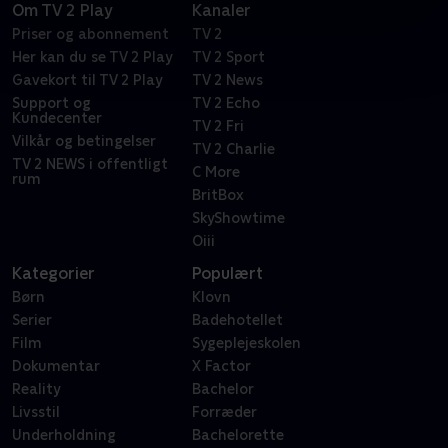
Om TV 2 Play
Kanaler
Priser og abonnement
TV 2
Her kan du se TV 2 Play
TV 2 Sport
Gavekort til TV 2 Play
TV 2 News
Support og
TV 2 Echo
Kundecenter
TV 2 Fri
Vilkår og betingelser
TV 2 Charlie
TV 2 NEWS i offentligt
C More
rum
BritBox
SkyShowtime
Oiii
Kategorier
Populært
Børn
Klovn
Serier
Badehotellet
Film
Sygeplejeskolen
Dokumentar
X Factor
Reality
Bachelor
Livsstil
Forræder
Underholdning
Bachelorette