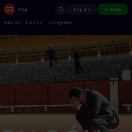
Log ind
Prøv nu
Forside
Live TV
Kategorier