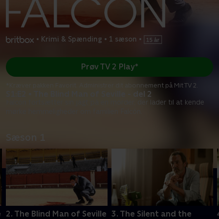
•
Krimi & Spænding
•
1 sæson
•
Prøv TV 2 Play*
*Kræver pakken Favorit. Administrer dit abonnement på Mit TV 2.
S1:E2 • The Blind Man of Seville - del 2
Falcón fortsætter sin jagt på en morder, der lader til at kende
mørke hemmeligheder om familien Falcón.
Sæson 1
e
2. The Blind Man of Seville
3. The Silent and the