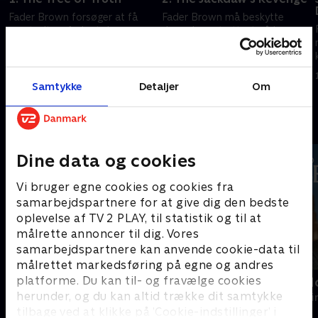
Fader Brown forsøger at få
Fader Brown må beskytte
omstødt en forkert dom, mens
dem, der er tættest på ham,
han øver til Kemblefords jule-
da en gammel fjende bliver
pantomimnespil.
løsladt fra fængslet.
13. september 2023 • 43 min
13. september 2023 • 44 min
Samtykke
Detaljer
Om
Andre så også
Dine data og cookies
Vi bruger egne cookies og cookies fra
samarbejdspartnere for at give dig den bedste
oplevelse af TV 2 PLAY, til statistik og til at
målrette annoncer til dig. Vores
samarbejdspartnere kan anvende cookie-data til
målrettet markedsføring på egne og andres
platforme. Du kan til- og fravælge cookies
Mord på Mallorca
Inspector M
herunder, og du kan altid trække dit samtykke
Krimi & Spænding • 2 sæsoner
Krimi & Spændi
tilbage ved at klikke på ’Cookie-indstillinger’ i