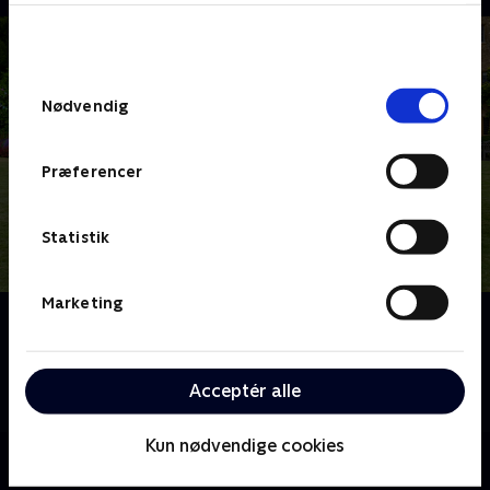
bunden af siden. Læs mere om hvordan TV 2
behandler dine oplysninger i
TV 2s privatlivspolitik
.
Samtykkevalg
Nødvendig
Præferencer
Statistik
Marketing
Om Fader Brown
Fader Brown er en præst med en særlig evne for at
opklare forbrydelser. Med hjælp fra en broget flok
Acceptér alle
efterforsker han forbrydelser for at redde sjæle.
Kun nødvendige cookies