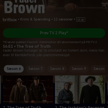
•
Krimi & Spænding
•
12 sæsoner
•
Prøv TV 2 Play*
*Kræver pakken Favorit. Administrer dit abonnement på Mit TV 2.
S6:E1 • The Tree of Truth
Fader Brown forsøger at få omstødt en forkert dom, mens han
øver til Kemblefords jule-pantomimnespil.
Sæson 6
Sæson 7
Sæson 8
Sæson 9
Sæson 1
1. The Tree of Truth
2. The Jackdaw's Revenge