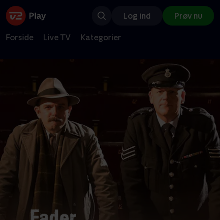
Log ind
Prøv nu
Forside
Live TV
Kategorier