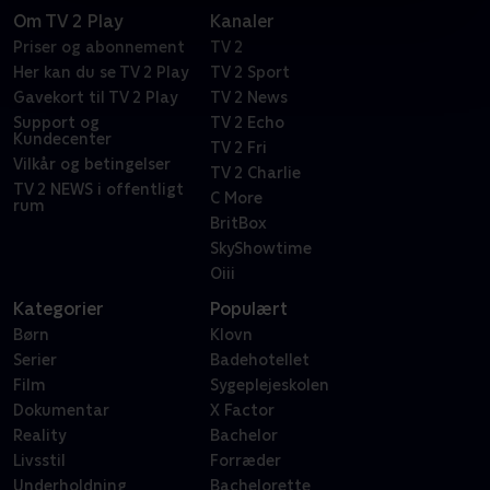
Om TV 2 Play
Kanaler
Priser og abonnement
TV 2
Her kan du se TV 2 Play
TV 2 Sport
Gavekort til TV 2 Play
TV 2 News
Support og
TV 2 Echo
Kundecenter
TV 2 Fri
Vilkår og betingelser
TV 2 Charlie
TV 2 NEWS i offentligt
C More
rum
BritBox
SkyShowtime
Oiii
Kategorier
Populært
Børn
Klovn
Serier
Badehotellet
Film
Sygeplejeskolen
Dokumentar
X Factor
Reality
Bachelor
Livsstil
Forræder
Underholdning
Bachelorette