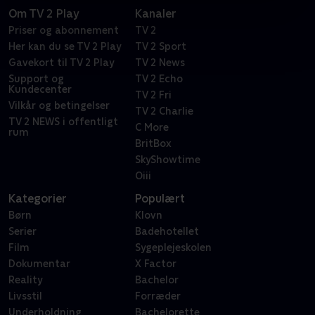
Om TV 2 Play
Kanaler
Priser og abonnement
TV 2
Her kan du se TV 2 Play
TV 2 Sport
Gavekort til TV 2 Play
TV 2 News
Support og
TV 2 Echo
Kundecenter
TV 2 Fri
Vilkår og betingelser
TV 2 Charlie
TV 2 NEWS i offentligt
C More
rum
BritBox
SkyShowtime
Oiii
Kategorier
Populært
Børn
Klovn
Serier
Badehotellet
Film
Sygeplejeskolen
Dokumentar
X Factor
Reality
Bachelor
Livsstil
Forræder
Underholdning
Bachelorette