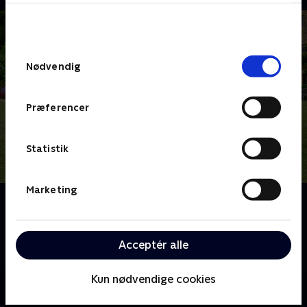
bunden af siden. Læs mere om hvordan TV 2
behandler dine oplysninger i
TV 2s privatlivspolitik
.
Samtykkevalg
Nødvendig
Præferencer
Statistik
Marketing
Om Fader Brown
Fader Brown er en præst med en særlig evne for at
opklare forbrydelser. Med hjælp fra en broget flok
Acceptér alle
efterforsker han forbrydelser for at redde sjæle.
Kun nødvendige cookies