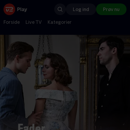
Log ind
Prøv nu
Forside
Live TV
Kategorier