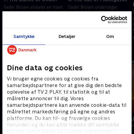
Fader Brown afslører en mørk
Fader Brown undersøger,
hemmelighed, da en deltager
hvorfor en pige blev efterladt
bliver myrdet under et
til at dø ved en drengeskoles
dansestævne.
fest.
13. september 2023 • 45 min
13. september 2023 • 44 min
Samtykke
Detaljer
Om
Andre så også
Dine data og cookies
Vi bruger egne cookies og cookies fra
samarbejdspartnere for at give dig den bedste
oplevelse af TV 2 PLAY, til statistik og til at
målrette annoncer til dig. Vores
samarbejdspartnere kan anvende cookie-data til
målrettet markedsføring på egne og andres
platforme. Du kan til- og fravælge cookies
Inspector Morse
Mord på Mal
herunder, og du kan altid trække dit samtykke
Krimi & Spænding • 8 sæsoner
Krimi & Spændi
tilbage ved at klikke på ’Cookie-indstillinger’ i