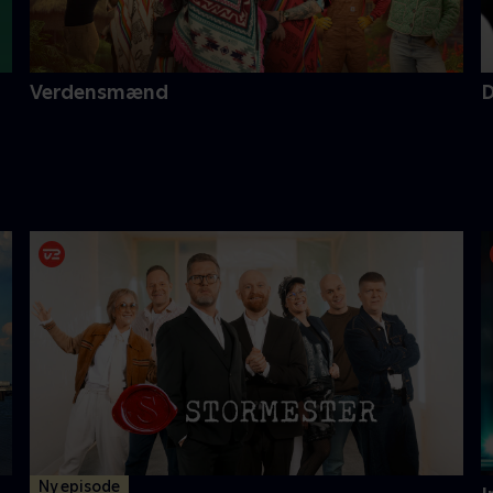
Verdensmænd
D
Ny episode