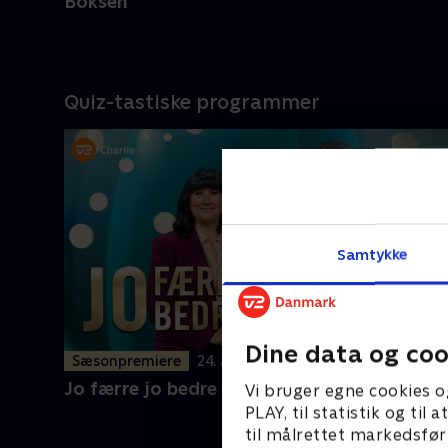
Boksen
Quiz-tastiske programmer
Samtykke
Dine data og coo
Sæsonpremiere
24. aug.
Jo færre jo bedre
Vi bruger egne cookies o
PLAY, til statistik og ti
til målrettet markedsfør