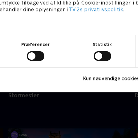
amtykke tilbage ved at klikke på ’Cookie-indstillinger’ i
handler dine oplysninger i
TV 2s privatlivspolitik
.
Samtykkevalg
Præferencer
Statistik
Kun nødvendige cookie
Ny episode
Stormester