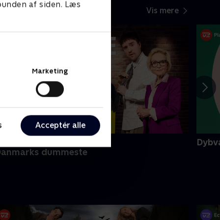
 bunden af siden. Læs
Vis mere
Marketing
s
Acceptér alle
Ny episode
Dybv
Danmarks dummeste