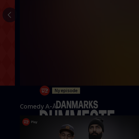
Gå til
forrige
slide
Ny episode
Comedy A-Å