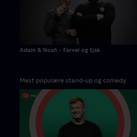
Ti modige kendte danskere kæmper
for at undgå titlen som 'Danmarks
dummeste'
Mere info
Adam & Noah - Farvel og tjak
Mest populære stand-up og comedy