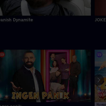
anish Dynamite
JOKES
Ny ep