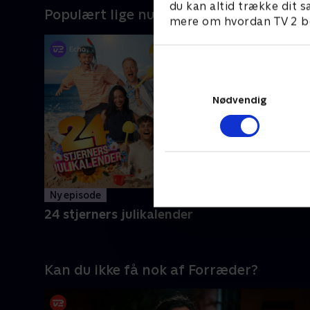
du kan altid trække dit s
Populært lige nu
mere om hvordan TV 2 be
Nødvendig
Ny episode
24 stjerners julikalender
Kan du ikke få nok af Forræder?