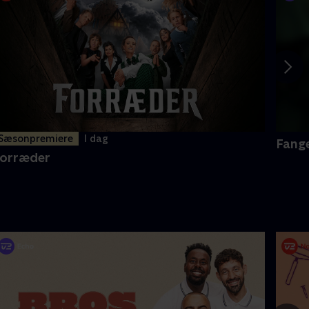
Sæsonpremiere
I dag
Fang
orræder