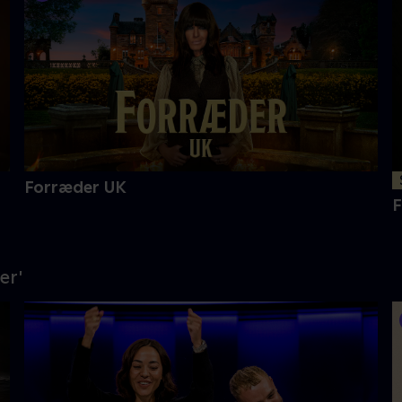
Forræder UK
F
er'