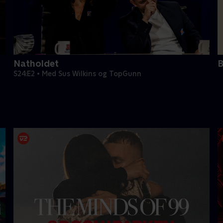
Natholdet
B
S24:E2 • Med Sus Wilkins og TopGunn