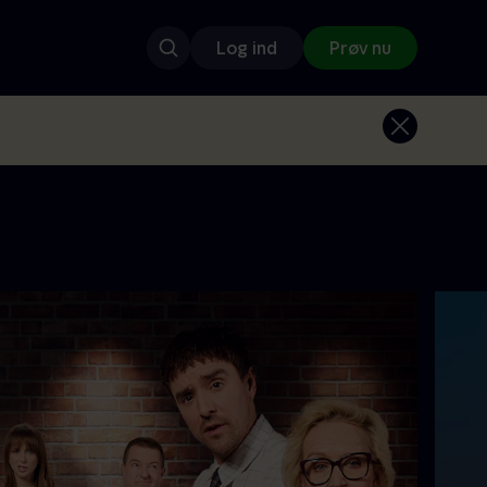
Log ind
Prøv nu