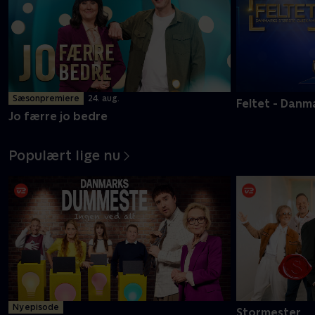
Sæsonpremiere
24. aug.
Feltet - Danm
Jo færre jo bedre
Populært lige nu
Ny episode
Stormester