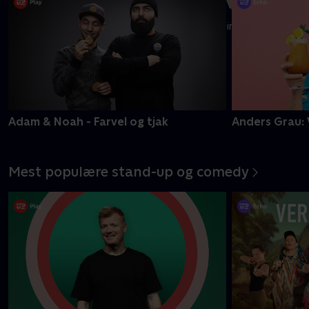
19 kendte flytter ind på et helt nyt gods, hvor intet er, som
det plejer at være
Mere info
Adam & Noah - Farvel og tjak
Anders Grau: 
Mest populære stand-up og comedy