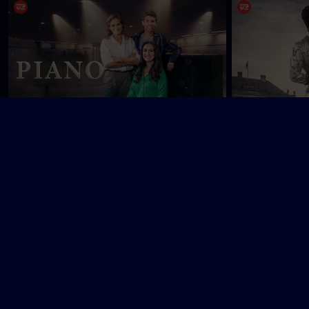
Piano
Palæerne dan
R