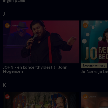
Ingen panik
J
Sæsonpremiere
JOHN - en koncerthyldest til John
Mogensen
Jo færre jo b
K