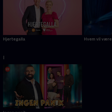
Hjertegalla
Hvem vil være 
I