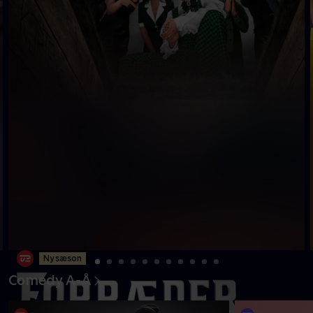
Ny sæson
Comedy A-Å