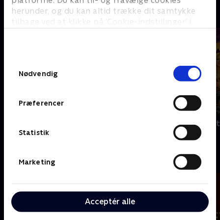
platforme. Du kan til- og fravælge cookies
herunder, og du kan altid trække dit samtykke
A
tilbage ved at klikke på ’Cookie-indstillinger’ i
bunden af siden. Læs mere om hvordan TV 2
behandler dine oplysninger i
TV 2s privatlivspolitik
.
Samtykkevalg
Nødvendig
Præferencer
Nyligt tilføjet
America's Got
André Rieu: Welcome To My World
Statistik
B
Marketing
Acceptér alle