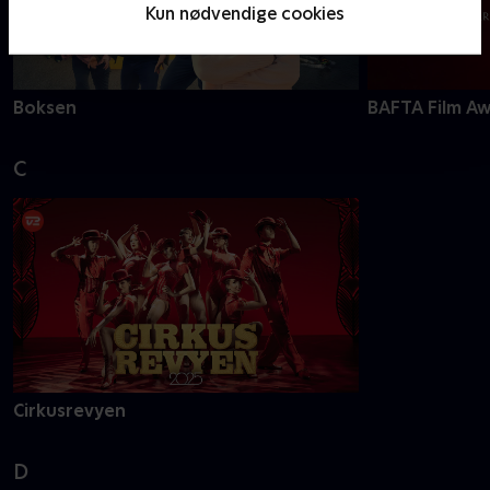
Kun nødvendige cookies
Boksen
BAFTA Film A
C
Cirkusrevyen
D