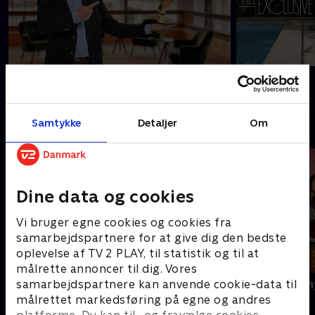
Sæsonpremiere
27. aug.
All Exclusive
Spørg Charlie
Samtykke
Detaljer
Om
#
Dine data og cookies
Vi bruger egne cookies og cookies fra
samarbejdspartnere for at give dig den bedste
oplevelse af TV 2 PLAY, til statistik og til at
målrette annoncer til dig. Vores
Ny episode
samarbejdspartnere kan anvende cookie-data til
24 stjerners 
24 stjerners julikalender
målrettet markedsføring på egne og andres