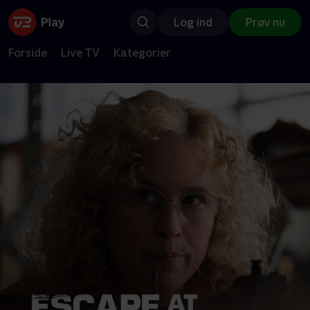
Log ind
Prøv nu
Forside
Live TV
Kategorier