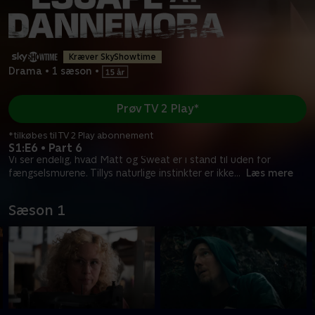
Kræver SkyShowtime
Drama
•
1 sæson
•
Prøv TV 2 Play*
*tilkøbes til TV 2 Play abonnement
S1:E6 • Part 6
Vi ser endelig, hvad Matt og Sweat er i stand til uden for
fængselsmurene. Tillys naturlige instinkter er ikke
...
Læs mere
Sæson 1