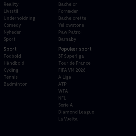
Reality
Bachelor
Livsstil
Forræder
Underholdning
Bachelorette
Comedy
Yellowstone
Nyheder
Paw Patrol
Sport
Barnaby
Sport
Populær sport
Fodbold
3F Superliga
Håndbold
Tour de France
Cykling
FIFA VM 2026
Tennis
A Liga
Badminton
ATP
WTA
NFL
Serie A
Diamond League
La Vuelta