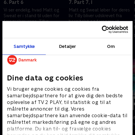
6. Part 6
7. Part 7, I
Vi ser endelig, hvad Matt og
Matt og Sweat løber for deres
Sweat er i stand til uden for
liv. Tilly bliver udskrevet fra
fængselsmurene. Tillys
hospitalet og forsøger at
naturlige instinkter er ikke
undvige myndighederne.
meget bedre.
1. juli 2021 • 51 min
1. juli 2021 • 60 min
Samtykke
Detaljer
Om
Andre så også
Dine data og cookies
Vi bruger egne cookies og cookies fra
samarbejdspartnere for at give dig den bedste
oplevelse af TV 2 PLAY, til statistik og til at
målrette annoncer til dig. Vores
samarbejdspartnere kan anvende cookie-data til
Løgnen
Happy fucki
målrettet markedsføring på egne og andres
Drama • 1 sæsoner
Drama • 1 sæso
platforme. Du kan til- og fravælge cookies