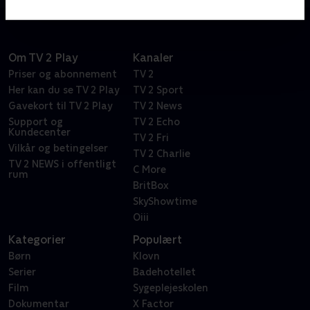
Om TV 2 Play
Kanaler
Priser og abonnement
TV 2
Her kan du se TV 2 Play
TV 2 Sport
Gavekort til TV 2 Play
TV 2 News
Support og
TV 2 Echo
Kundecenter
TV 2 Fri
Vilkår og betingelser
TV 2 Charlie
TV 2 NEWS i offentligt
C More
rum
BritBox
SkyShowtime
Oiii
Kategorier
Populært
Børn
Klovn
Serier
Badehotellet
Film
Sygeplejeskolen
Dokumentar
X Factor