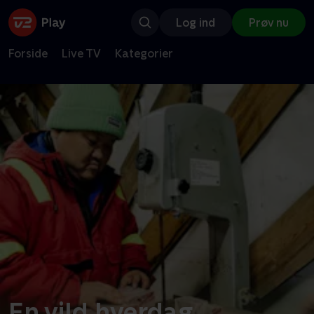
Log ind
Prøv nu
Forside
Live TV
Kategorier
En vild hverdag