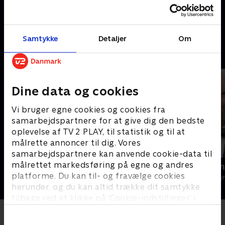
de massive minusgrader får
Sammen med Gina og Stoyan
fiskene til at fryse, før krogen
oplever han en hverdag i den
er ude af munden.
fortabte bydel, Stolopinovo.
7. december 2021 • 28 min
7. december 2021 • 28 min
Samtykke
Detaljer
Om
Andre så også
Dine data og cookies
Vi bruger egne cookies og cookies fra
samarbejdspartnere for at give dig den bedste
oplevelse af TV 2 PLAY, til statistik og til at
målrette annoncer til dig. Vores
samarbejdspartnere kan anvende cookie-data til
målrettet markedsføring på egne og andres
Ingemann, Fyn & Lolland-Falster
Chili Klaus 
platforme. Du kan til- og fravælge cookies
Rejser & Eventyr • 1 sæsoner
Rejser & Eventy
herunder, og du kan altid trække dit samtykke
tilbage ved at klikke på ’Cookie-indstillinger’ i
bunden af siden. Læs mere om hvordan TV 2
behandler dine oplysninger i