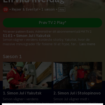
•
Rejser & Eventyr
•
1 sæson
•
Prøv TV 2 Play*
*Kræver pakken Basis. Administrer dit abonnement på Mit TV 2.
S1:E1 • Simon Jul i Yakutsk
Simon vågner i verdens koldeste storby, Yakutsk, hvor de
massive minusgrader får fiskene til at fryse, før
...
Læs mere
Sæson 1
1. Simon Jul i Yakutsk
2. Simon Jul i Stolopinovo
Simon vågner i verdens
Simon Jul vågner midt i
koldeste storby, Yakutsk, hvor
Europas største romaghetto.