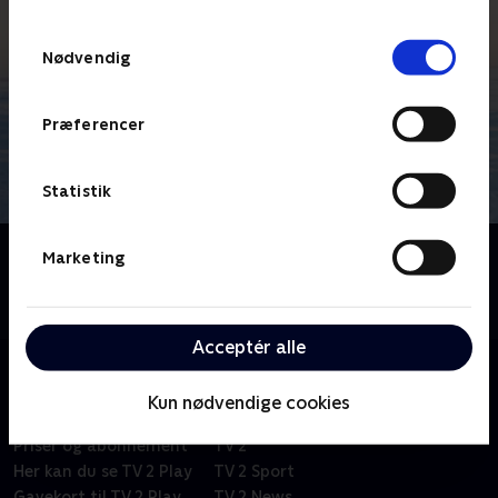
TV 2s privatlivspolitik
.
Samtykkevalg
Nødvendig
Præferencer
Statistik
Om En vild hverdag
Marketing
Kom med helt tæt på, når Simon Jul rejser ud i verden
for at sætte sin egen hverdag i perspektiv.
Acceptér alle
Kun nødvendige cookies
Om TV 2 Play
Kanaler
Priser og abonnement
TV 2
Her kan du se TV 2 Play
TV 2 Sport
Gavekort til TV 2 Play
TV 2 News