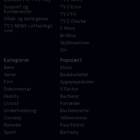
Support og
TV 2 Echo
Kundecenter
TV 2 Fri
Vilkår og betingelser
TV 2 Charlie
TV 2 NEWS i offentligt
C More
rum
BritBox
SkyShowtime
Oiii
Kategorier
Populært
Børn
Klovn
Serier
Badehotellet
Film
Sygeplejeskolen
Dokumentar
X Factor
Reality
Bachelor
Livsstil
Forræder
Underholdning
Bachelorette
Comedy
Yellowstone
Nyheder
Paw Patrol
Sport
Barnaby