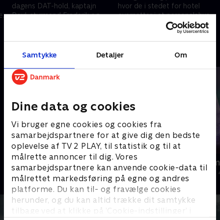
dagens DAT-hold, kaptajn
hvor de i stedet for hotel
et
Poul, styrmand Frederik og
overnatter i et personalehus.
stewardesserne Eline og
En baraklignende bygning bag
6. september 2025 • 23 min
6. september 2025 • 26 min
Carolina.
et hegn.
Andre så også
Samtykke
Detaljer
Om
Dine data og cookies
Vi bruger egne cookies og cookies fra
samarbejdspartnere for at give dig den bedste
oplevelse af TV 2 PLAY, til statistik og til at
målrette annoncer til dig. Vores
Den sidste breddegrad
Julelys for m
samarbejdspartnere kan anvende cookie-data til
Livsstil • 1 sæsoner
2022 • Livsstil •
målrettet markedsføring på egne og andres
platforme. Du kan til- og fravælge cookies
herunder, og du kan altid trække dit samtykke
tilbage ved at klikke på ’Cookie-indstillinger’ i