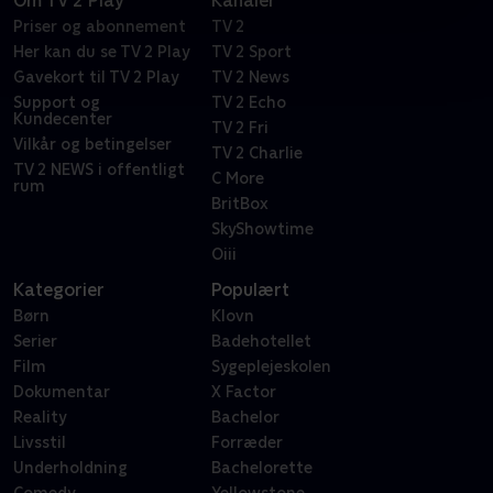
Om TV 2 Play
Kanaler
Priser og abonnement
TV 2
Her kan du se TV 2 Play
TV 2 Sport
Gavekort til TV 2 Play
TV 2 News
Support og
TV 2 Echo
Kundecenter
TV 2 Fri
Vilkår og betingelser
TV 2 Charlie
TV 2 NEWS i offentligt
C More
rum
BritBox
SkyShowtime
Oiii
Kategorier
Populært
Børn
Klovn
Serier
Badehotellet
Film
Sygeplejeskolen
Dokumentar
X Factor
Reality
Bachelor
Livsstil
Forræder
Underholdning
Bachelorette