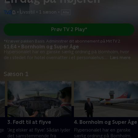
•
Livsstil
•
1 sæson
•
Prøv TV 2 Play*
*Kræver pakken Basis. Administrer dit abonnement på Mit TV 2.
S1:E4 • Bornholm og Super Åge
Flypersonalet har en ganske særlig ordning på Bornholm, hvor
de i stedet for hotel overnatter i et personalehus.
...
Læs mere
Sæson 1
3. Født til at flyve
4. Bornholm og Super Åge
ge
'Jeg elsker at flyve'. Sådan lyder
Flypersonalet har en ganske
det samstemmende fra
særlig ordning på Bornholm,