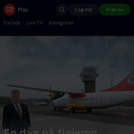
Log ind
Prøv nu
Forside
Live TV
Kategorier
En dag på fløjeren