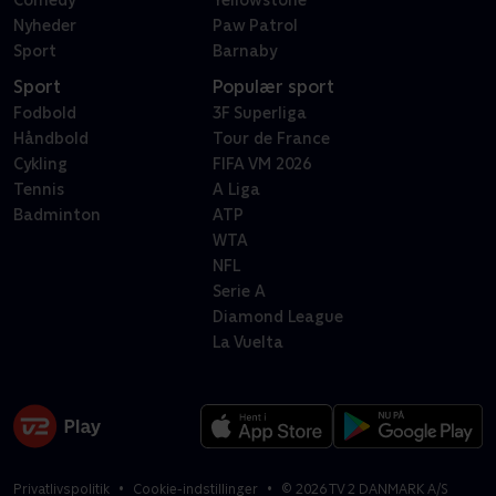
Comedy
Yellowstone
Nyheder
Paw Patrol
Sport
Barnaby
Sport
Populær sport
Fodbold
3F Superliga
Håndbold
Tour de France
Cykling
FIFA VM 2026
Tennis
A Liga
Badminton
ATP
WTA
NFL
Serie A
Diamond League
La Vuelta
Privatlivspolitik
Cookie-indstillinger
©
2026
TV 2 DANMARK A/S