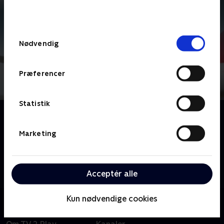
bunden af siden. Læs mere om hvordan TV 2
behandler dine oplysninger i
TV 2s privatlivspolitik
.
Samtykkevalg
Nødvendig
Præferencer
Statistik
Om En dag på fløjeren
Flyruten mellem Rønne og København er en livsnerve
Marketing
for Bornholm, som både erhvervsliv, patienter og
pendlere er afhængige af. TV2 Bornholm har i
gennem et døgn fulgt de luftens helte, der hver dag
Acceptér alle
fragter øens passagerer til hovedstaden.
Kun nødvendige cookies