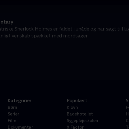
ntary
riske Sherlock Holmes er faldet i unåde og har søgt tilflug
anligt venskab spækket med mordsager.
Kategorier
Populært
S
Børn
Klovn
F
Serier
Badehotellet
H
Film
Sygeplejeskolen
C
Dokumentar
X Factor
T