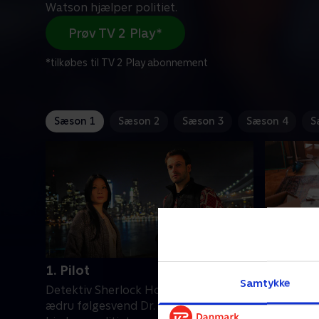
Watson hjælper politiet.
Prøv TV 2 Play*
*tilkøbes til TV 2 Play abonnement
Sæson 1
Sæson 2
Sæson 3
Sæson 4
S
1. Pilot
3. Child
Samtykke
Detektiv Sherlock Holmes og hans
Sherlock 
ædru følgesvend Dr. Joan Watson
børnebort