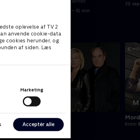
syge hospitalspatienter.
20. se
20. september 2022 • 41 min
edste oplevelse af TV 2
e kan anvende cookie-data
ge cookies herunder, og
 bunden af siden. Læs
Marketing
ornyet mistanke
Mord
s
Acceptér alle
rimi & Spænding • 2 sæsoner
Krimi 