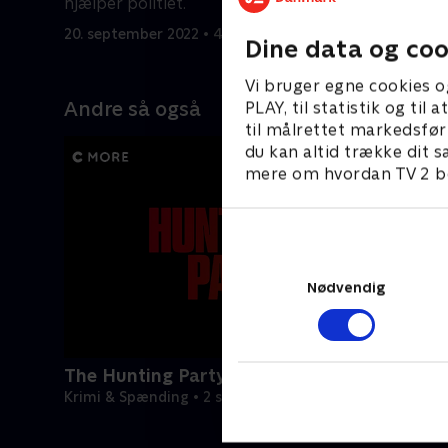
hjælper politiet.
en seriem
20. september 2022 • 43 min
20. septem
Dine data og coo
Vi bruger egne cookies o
Andre så også
PLAY, til statistik og ti
til målrettet markedsfør
du kan altid trække dit s
mere om hvordan TV 2 be
Nødvendig
The Hunting Party
Krimi & Spænding • 2 sæsoner