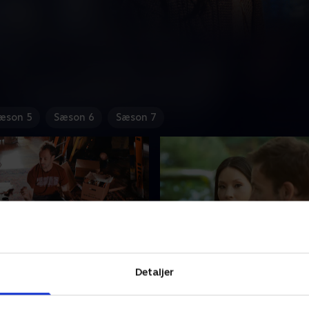
æson 5
Sæson 6
Sæson 7
 Predator
4. The Rat Race
Detaljer
og Watson hjælper med en
Holmes hjælper med en
førelsessag, der involverer
overdosissag, der involverer