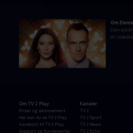
Om Eleme
Den excent
et usædv
Om TV 2 Play
Kanaler
Priser og abonnement
TV 2
Her kan du se TV 2 Play
TV 2 Sport
Gavekort til TV 2 Play
TV 2 News
Support og Kundecenter
TV 2 Echo