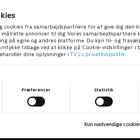
order.
bankdirektørs død.
ber 2022 • 41 min
20. september 2022 • 41 min
kies
g cookies fra samarbejdspartnere for at give dig den b
l at målrette annoncer til dig. Vores samarbejdspartner
ing på egne og andres platforme. Du kan til- og fravæl
amtykke tilbage ved at klikke på ’Cookie-indstillinger’ i
handler dine oplysninger i
TV 2s privatlivspolitik
.
Samtykkevalg
Præferencer
Statistik
Mord på Mallorca
F
Kun nødvendige cookie
Krimi & Spænding • 2 sæsoner
K