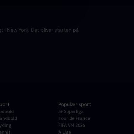
t i New York. Det bliver starten på
port
Populær sport
odbold
3F Superliga
åndbold
Tour de France
ykling
FIFA VM 2026
ennis
A Liga