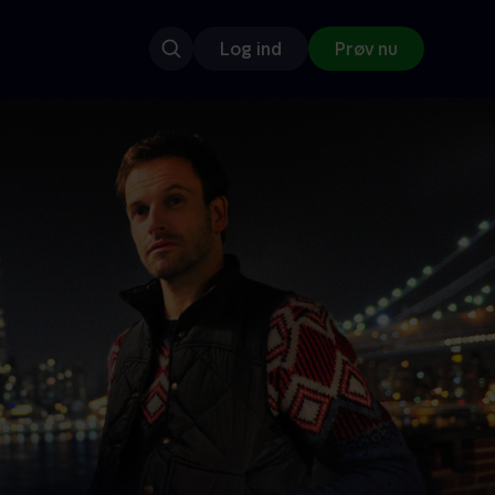
Log ind
Prøv nu