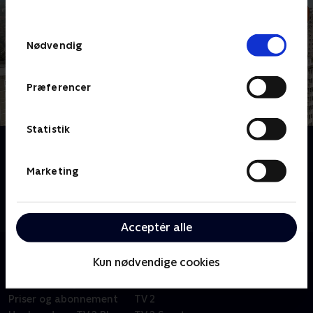
behandler dine oplysninger i
TV 2s privatlivspolitik
.
Samtykkevalg
Nødvendig
Præferencer
Statistik
Om Dyr i by'r
Vidste du, at byen er fuld af dyr? Bydyret Vimse og en
Marketing
flok nysgerrige børn går på opdagelse. Bag buskene,
under brostenene og oppe på hustagene er der fyldt
med sjove arter, som bare venter på at blive opdaget.
Acceptér alle
Kun nødvendige cookies
Om TV 2 Play
Kanaler
Priser og abonnement
TV 2