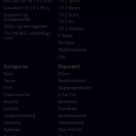
Her kan du se TV 2 Play
TV 2 Sport
Gavekort til TV 2 Play
TV 2 News
Support og
TV 2 Echo
Kundecenter
TV 2 Fri
Vilkår og betingelser
TV 2 Charlie
TV 2 NEWS i offentligt
C More
rum
BritBox
SkyShowtime
Oiii
Kategorier
Populært
Børn
Klovn
Serier
Badehotellet
Film
Sygeplejeskolen
Dokumentar
X Factor
Reality
Bachelor
Livsstil
Forræder
Underholdning
Bachelorette
Comedy
Yellowstone
Nyheder
Paw Patrol