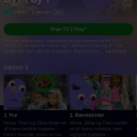
•
Børn
•
1 sæson
•
Prøv TV 2 Play*
*Kræver pakken Basis. Administrer dit abonnement på Mit TV 2.
Vidste du, at byen er fuld af dyr? Bydyret Vimse og en flok
nysgerrige børn går på opdagelse. Bag buskene,
...
Læs mere
Sæson 1
1. Frø
2. Bænkebider
Vimse, Theo og Olivia finder en
Vimse, Olivia og Theo møder
af byens bedste hoppere -
en af byens mindste, men
frøen! Hvordan spiser en frø,
vigtigste hjælpere -