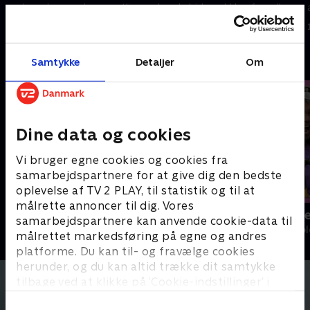
og hvordan ser den egentlig ud
bænkebideren! Hvorfor ruller
som baby?
den lille krabat sig sammen
12. april 2025 • 6 min
12. april 2025 • 4 min
som en kugle?
Andre så også
Samtykke
Detaljer
Om
Dine data og cookies
Vi bruger egne cookies og cookies fra
samarbejdspartnere for at give dig den bedste
oplevelse af TV 2 PLAY, til statistik og til at
målrette annoncer til dig. Vores
Katrine undersøger
Mit nye være
samarbejdspartnere kan anvende cookie-data til
Børne-underholdning • 1 sæsoner
Børne-underhol
målrettet markedsføring på egne og andres
platforme. Du kan til- og fravælge cookies
herunder, og du kan altid trække dit samtykke
tilbage ved at klikke på ’Cookie-indstillinger’ i
bunden af siden. Læs mere om hvordan TV 2