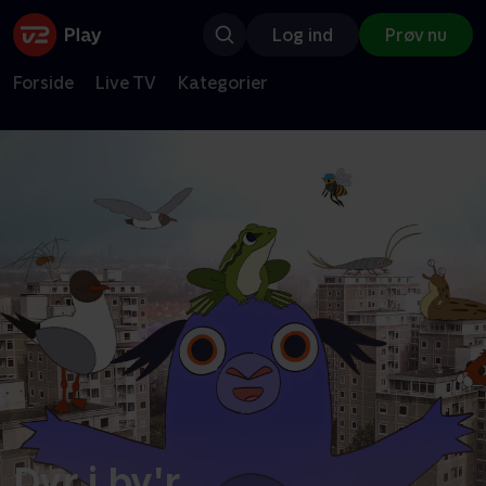
Log ind
Prøv nu
Forside
Live TV
Kategorier
Dyr i by'r