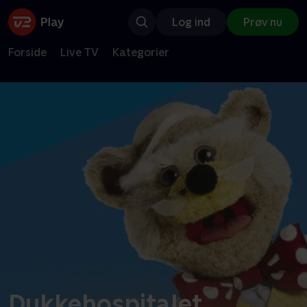
Log ind
Prøv nu
Forside
Live TV
Kategorier
Dukkehospitalet