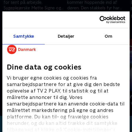
for sent på arbejde.
kommer hoppende ind af
Sygeplejerske Mette Signe og
døren. Den stakkels fyr har
Frøken Camille har ellers brug
glemt alt, både hvem den er,
18. august 1999 • 14 min
25. august 1999 • 14 min
for hans hjælp
og hvad den er. .
Andre så også
Samtykke
Detaljer
Om
Dine data og cookies
Vi bruger egne cookies og cookies fra
samarbejdspartnere for at give dig den bedste
oplevelse af TV 2 PLAY, til statistik og til at
Føles som
Olly og Hjer
målrette annoncer til dig. Vores
Børneserier • 1 sæsoner
Børneserier • 1
samarbejdspartnere kan anvende cookie-data til
målrettet markedsføring på egne og andres
platforme. Du kan til- og fravælge cookies
herunder, og du kan altid trække dit samtykke
tilbage ved at klikke på ’Cookie-indstillinger’ i