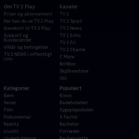
Om TV 2 Play
Kanaler
Priser og abonnement
TV 2
Her kan du se TV 2 Play
TV 2 Sport
Gavekort til TV 2 Play
TV 2 News
Support og
TV 2 Echo
Kundecenter
TV 2 Fri
Vilkår og betingelser
TV 2 Charlie
TV 2 NEWS i offentligt
C More
rum
BritBox
SkyShowtime
Oiii
Kategorier
Populært
Børn
Klovn
Serier
Badehotellet
Film
Sygeplejeskolen
Dokumentar
X Factor
Reality
Bachelor
Livsstil
Forræder
Underholdning
Bachelorette