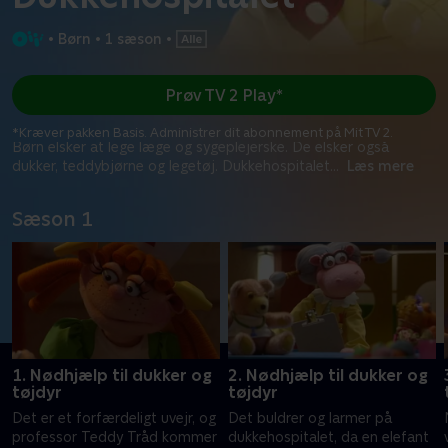
•
Børn
•
1 sæson
•
Prøv TV 2 Play*
*Kræver pakken Basis. Administrer dit abonnement på Mit TV 2.
Børn elsker at lege læge og sygeplejerske. De elsker også
dukker, teddybjørne og legetøj. Dukkehospitalet
...
Læs mere
Sæson 1
1. Nødhjælp til dukker og
2. Nødhjælp til dukker og
tøjdyr
tøjdyr
Det er et forfærdeligt uvejr, og
Det buldrer og larmer på
professor Teddy Tråd kommer
dukkehospitalet, da en elefant