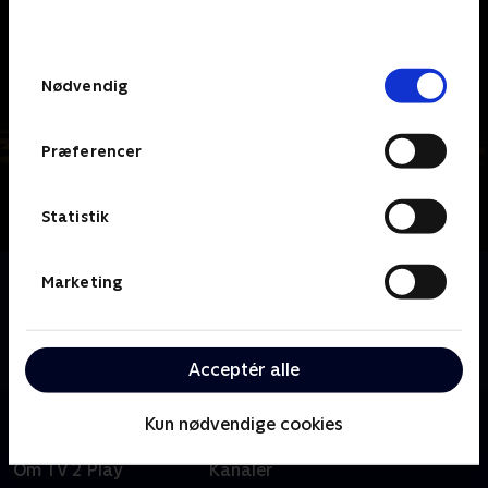
behandler dine oplysninger i
TV 2s privatlivspolitik
.
Samtykkevalg
Nødvendig
Præferencer
Statistik
Om Duellen
Marketing
Vi debatterer et aktuelt politisk emne i Nordjylland.
Typisk et emne hvor linjerne er skarpt trukket op,
men hvor der skal findes en løsning.
Acceptér alle
Kun nødvendige cookies
Om TV 2 Play
Kanaler