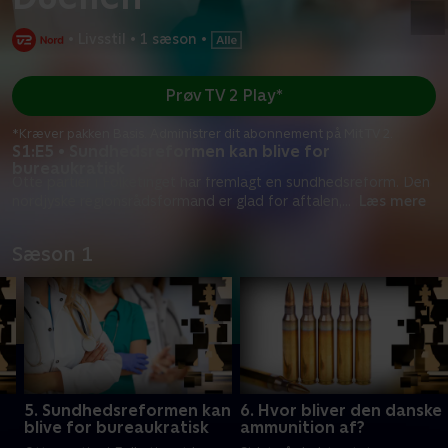
•
Livsstil
•
1 sæson
•
Prøv TV 2 Play*
*Kræver pakken Basis. Administrer dit abonnement på Mit TV 2.
S1:E5 • Sundhedsreformen kan blive for
bureaukratisk
Otte partier i Folketinget har fremlagt en sundhedsreform. Den
nordjyske regionsrådsformand er glad for aftalen,
...
Læs mere
Sæson 1
5. Sundhedsreformen kan
6. Hvor bliver den danske
blive for bureaukratisk
ammunition af?