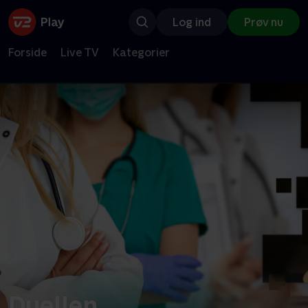
Log ind
Prøv nu
Forside
Live TV
Kategorier
Duellen