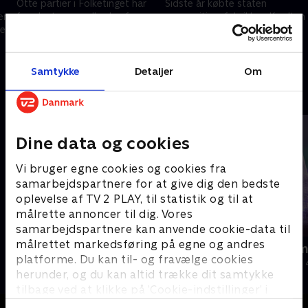
Otte partier i Folketinget har
Sidste år købte staten
r.
fremlagt en sundhedsreform.
ammunitionsfabrikken Krudten
Det
Den nordjyske
i Elling for 20 millioner kroner.
regionsrådsformand er glad for
Hvad sker der med fabrikken
aftalen, men løser den
og de mange jobs, som folk
19. november 2024 • 20 min
10. december 2024 • 13 min
udfordringerne?
går og venter på?
Samtykke
Detaljer
Om
Andre så også
Dine data og cookies
Vi bruger egne cookies og cookies fra
samarbejdspartnere for at give dig den bedste
oplevelse af TV 2 PLAY, til statistik og til at
målrette annoncer til dig. Vores
samarbejdspartnere kan anvende cookie-data til
målrettet markedsføring på egne og andres
Lise og Michael bygger nyt
Julelys for m
platforme. Du kan til- og fravælge cookies
Livsstil • 1 sæsoner
2022 • Livsstil •
herunder, og du kan altid trække dit samtykke
tilbage ved at klikke på ’Cookie-indstillinger’ i
bunden af siden. Læs mere om hvordan TV 2