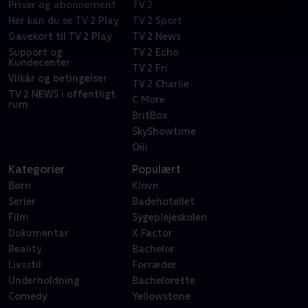
Priser og abonnement
TV 2
Her kan du se TV 2 Play
TV 2 Sport
Gavekort til TV 2 Play
TV 2 News
Support og
TV 2 Echo
Kundecenter
TV 2 Fri
Vilkår og betingelser
TV 2 Charlie
TV 2 NEWS i offentligt
C More
rum
BritBox
SkyShowtime
Oiii
Kategorier
Populært
Børn
Klovn
Serier
Badehotellet
Film
Sygeplejeskolen
Dokumentar
X Factor
Reality
Bachelor
Livsstil
Forræder
Underholdning
Bachelorette
Comedy
Yellowstone