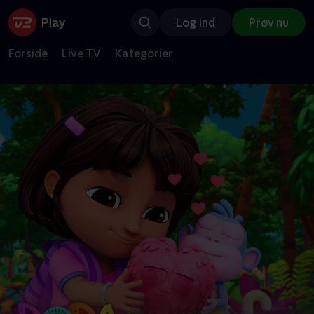
Log ind
Prøv nu
Forside
Live TV
Kategorier