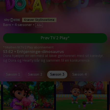
Kræver SkyShowtime
Børn
•
4 sæsoner
•
Prøv TV 2 Play*
*tilkøbes til TV 2 Play abonnement
S3:E2 • Enhjørninge-dinosaurus
Dora hjælper en ven med at blive genforenet med sit kæledyr,
og Dora og Hearty slår sig sammen til en konkurrence.
Sæson 1
Sæson 2
Sæson 3
Sæson 4