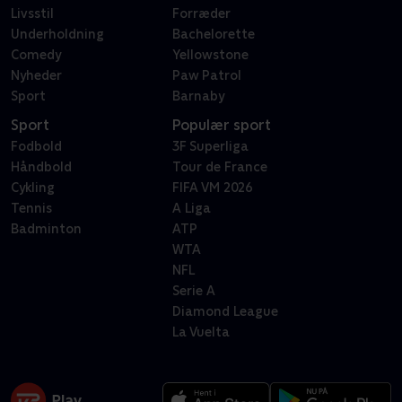
Livsstil
Forræder
Underholdning
Bachelorette
Comedy
Yellowstone
Nyheder
Paw Patrol
Sport
Barnaby
Sport
Populær sport
Fodbold
3F Superliga
Håndbold
Tour de France
Cykling
FIFA VM 2026
Tennis
A Liga
Badminton
ATP
WTA
NFL
Serie A
Diamond League
La Vuelta