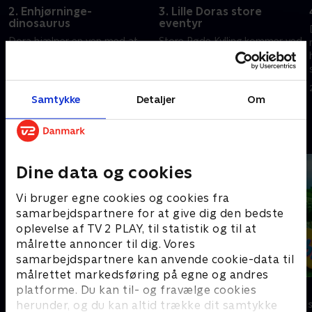
2. Enhjørninge-
3. Lille Doras store
dinosaurus
eventyr
Dora hjælper en ven med at
Store Røde Kylling kommer ved
blive genforenet med sit
et uheld til at krympe Dora og
kæledyr, og Dora og Hearty
Boots, og Bennys ballon mister
slår sig sammen til en
kontrollen.
konkurrence.
Samtykke
Detaljer
Om
20. december 2025 • 21 min
20. december 2025 • 21 min
Andre så også
Dine data og cookies
Vi bruger egne cookies og cookies fra
samarbejdspartnere for at give dig den bedste
oplevelse af TV 2 PLAY, til statistik og til at
målrette annoncer til dig. Vores
samarbejdspartnere kan anvende cookie-data til
målrettet markedsføring på egne og andres
F for får
Teletubbies
platforme. Du kan til- og fravælge cookies
herunder, og du kan altid trække dit samtykke
Børneserier • 5 sæsoner
Børneserier • 2