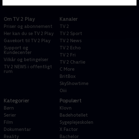
Om TV 2 Play
Kanaler
Priser og abonnement
TV 2
Her kan du se TV 2 Play
TV 2 Sport
Gavekort til TV 2 Play
TV 2 News
Support og
TV 2 Echo
Kundecenter
TV 2 Fri
Vilkår og betingelser
TV 2 Charlie
TV 2 NEWS i offentligt
C More
rum
BritBox
SkyShowtime
Oiii
Kategorier
Populært
Børn
Klovn
Serier
Badehotellet
Film
Sygeplejeskolen
Dokumentar
X Factor
Reality
Bachelor