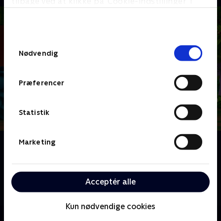
tilbage ved at klikke på ’Cookie-indstillinger’ i
bunden af siden. Læs mere om hvordan TV 2
behandler dine oplysninger i
TV 2s privatlivspolitik
.
Samtykkevalg
Nødvendig
Præferencer
Statistik
Marketing
Om Dora
Følg Dora, verdens bedste børneopdagelsesrejsende,
Boots og resten af deres venner, når de påtager sig
større udfordringer end nogensinde før, overvinder
Acceptér alle
forhindringer og hjælper deres venner.
Kun nødvendige cookies