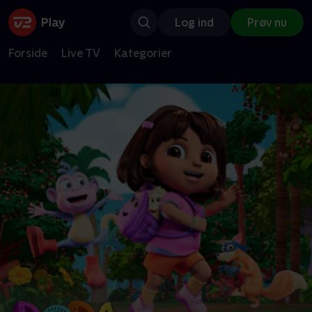
Log ind
Prøv nu
Forside
Live TV
Kategorier