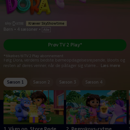
Kræver SkyShowtime
Børn
•
4 sæsoner
•
Prøv TV 2 Play*
*tilkøbes til TV 2 Play abonnement
Følg Dora, verdens bedste børneopdagelsesrejsende, Boots og
resten af deres venner, når de påtager sig større
...
Læs mere
Sæson 1
Sæson 2
Sæson 3
Sæson 4
1. Vågn op, Store Røde
2. Regnskovs-rytme