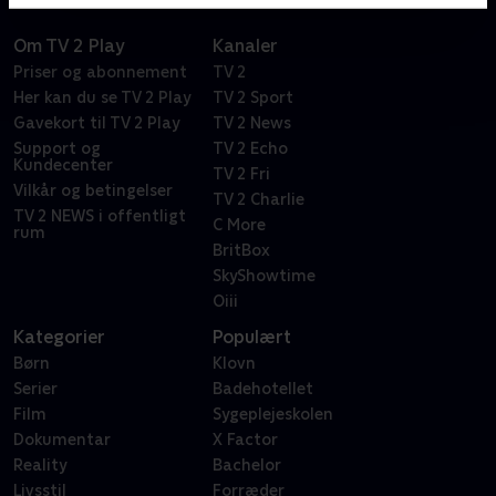
Om TV 2 Play
Kanaler
Priser og abonnement
TV 2
Her kan du se TV 2 Play
TV 2 Sport
Gavekort til TV 2 Play
TV 2 News
Support og
TV 2 Echo
Kundecenter
TV 2 Fri
Vilkår og betingelser
TV 2 Charlie
TV 2 NEWS i offentligt
C More
rum
BritBox
SkyShowtime
Oiii
Kategorier
Populært
Børn
Klovn
Serier
Badehotellet
Film
Sygeplejeskolen
Dokumentar
X Factor
Reality
Bachelor
Livsstil
Forræder