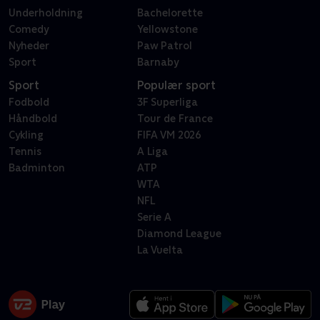
Underholdning
Bachelorette
Comedy
Yellowstone
Nyheder
Paw Patrol
Sport
Barnaby
Sport
Populær sport
Fodbold
3F Superliga
Håndbold
Tour de France
Cykling
FIFA VM 2026
Tennis
A Liga
Badminton
ATP
WTA
NFL
Serie A
Diamond League
La Vuelta