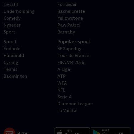
Livsstil
Forræder
Underholdning
Bachelorette
Comedy
Yellowstone
Nyheder
Paw Patrol
Sport
Barnaby
Sport
Populær sport
Fodbold
3F Superliga
Håndbold
Tour de France
Cykling
FIFA VM 2026
Tennis
A Liga
Badminton
ATP
WTA
NFL
Serie A
Diamond League
La Vuelta