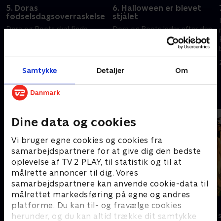
5. Doras
6. Halloween er blevet
fødselsdagsoverraskelse
stjålet
Dora og Boots skal finde
Dora og Boots leder efter den,
Doras forsvundne
der stjæler alles slik, og de skal
n
fødselsdagskage, og de
finde et forsvundet græskar.
hjælper La Luna.
20. december 2025 • 21 min
Samtykke
Detaljer
Om
20. december 2025 • 21 min
Andre så også
Dine data og cookies
Vi bruger egne cookies og cookies fra
samarbejdspartnere for at give dig den bedste
oplevelse af TV 2 PLAY, til statistik og til at
målrette annoncer til dig. Vores
samarbejdspartnere kan anvende cookie-data til
målrettet markedsføring på egne og andres
F for får
Zoo
platforme. Du kan til- og fravælge cookies
herunder, og du kan altid trække dit samtykke
Børneserier • 5 sæsoner
Børneserier • 1