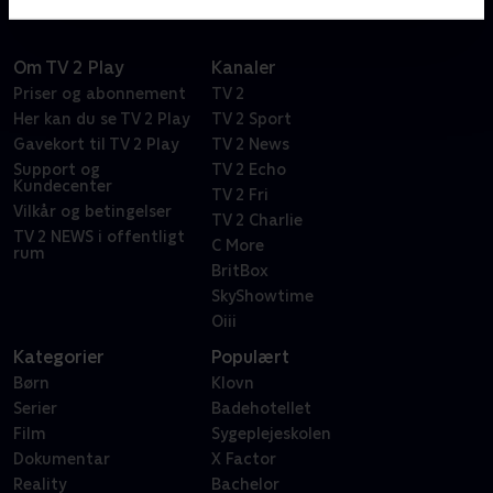
Om TV 2 Play
Kanaler
Priser og abonnement
TV 2
Her kan du se TV 2 Play
TV 2 Sport
Gavekort til TV 2 Play
TV 2 News
Support og
TV 2 Echo
Kundecenter
TV 2 Fri
Vilkår og betingelser
TV 2 Charlie
TV 2 NEWS i offentligt
C More
rum
BritBox
SkyShowtime
Oiii
Kategorier
Populært
Børn
Klovn
Serier
Badehotellet
Film
Sygeplejeskolen
Dokumentar
X Factor
Reality
Bachelor