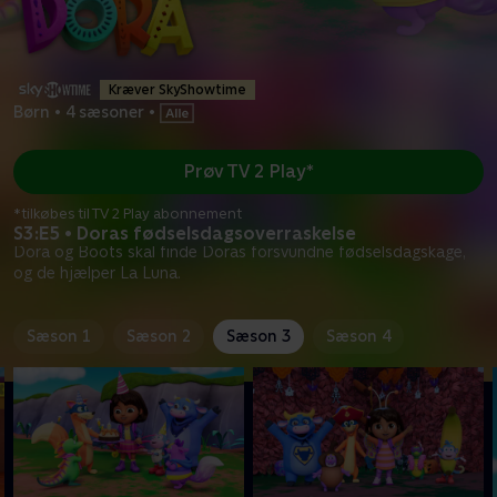
Kræver SkyShowtime
Børn
•
4 sæsoner
•
Prøv TV 2 Play*
*tilkøbes til TV 2 Play abonnement
S3:E5 • Doras fødselsdagsoverraskelse
Dora og Boots skal finde Doras forsvundne fødselsdagskage,
og de hjælper La Luna.
Sæson 1
Sæson 2
Sæson 3
Sæson 4