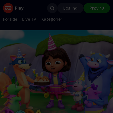
Log ind
Prøv nu
Forside
Live TV
Kategorier